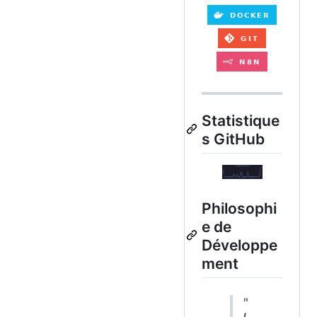
Statistique
s GitHub
Philosophi
e de
Développe
ment
"