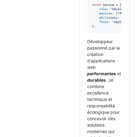
const
kevine
=
{
role
: 
"Développeur F
passion
: 
[
"Performan
philosophy
: 
"Moins d
focus
: 
"Applications
}
;
Développeur
passionné par la
création
d'applications
web
performantes
et
durables
. Je
combine
excellence
technique et
responsabilité
écologique pour
concevoir des
solutions
modernes qui