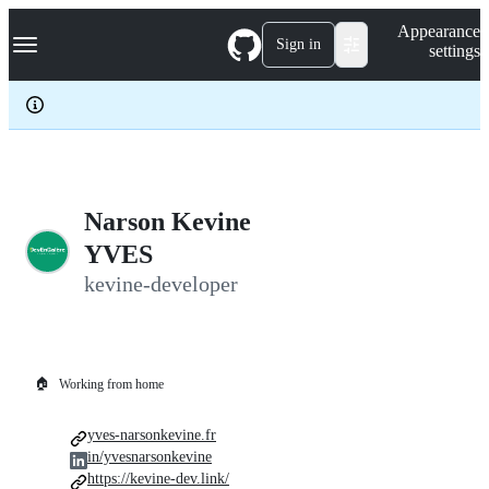
S
Navigation Menu
Appearance
k
Sign in
settings
i
p
t
o
c
o
n
t
e
Narson Kevine
n
YVES
t
kevine-developer
🏠
Working from home
yves-narsonkevine.fr
in/yvesnarsonkevine
https://kevine-dev.link/