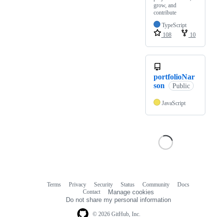
grow, and
contribute
TypeScript
108
10
portfolioNar
son
Public
JavaScript
Terms
Privacy
Security
Status
Community
Docs
Footer
Footer
Contact
Manage cookies
navigation
Do not share my personal information
© 2026 GitHub, Inc.