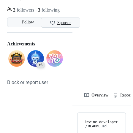
2
followers
·
3
following
Follow
Sponsor
Achievements
x3
Block or report user
Overview
Reposit
kevine-developer
/
README
.md