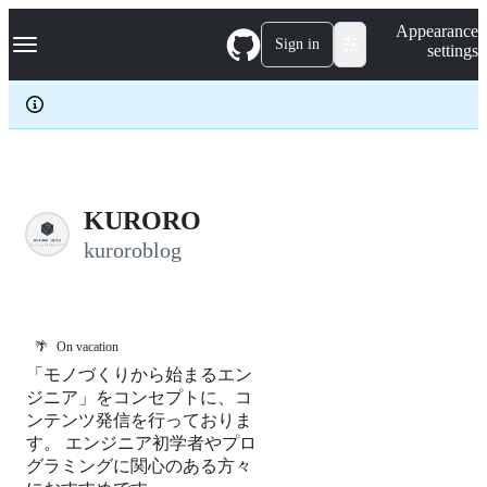
S
Navigation Menu
Appearance
k
Sign in
settings
i
p
t
o
c
o
n
t
e
KURORO
n
kuroroblog
t
🌴
On vacation
「モノづくりから始まるエン
ジニア」をコンセプトに、コ
ンテンツ発信を行っておりま
す。 エンジニア初学者やプロ
グラミングに関心のある方々