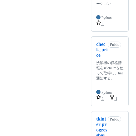
ーション
Python
1
chec
Public
k_pri
ce
洗濯機の価格情
報をseleniumを使
って取得し、line
通知する。
Python
1
1
tkint
Public
er-pr
ogres
sbar