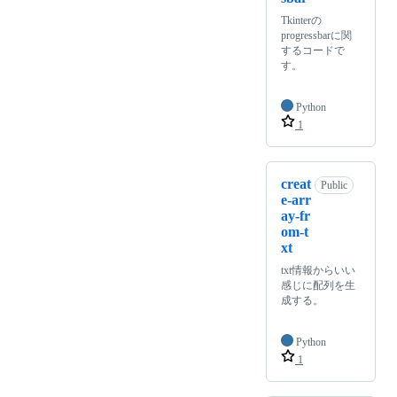
Tkinterの
progressbarに関
するコードで
す。
Python
1
creat
Public
e-arr
ay-fr
om-t
xt
txt情報からいい
感じに配列を生
成する。
Python
1