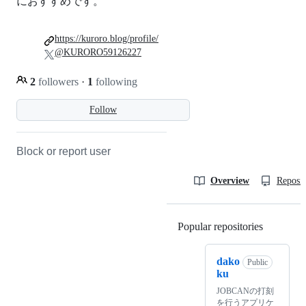
におすすめです。
https://kuroro.blog/profile/
@KURORO59126227
2
followers
·
1
following
Follow
Block or report user
Overview
Reposit
Popular repositories
Loading
dako
Public
ku
JOBCANの打刻
を行うアプリケ