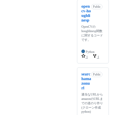
open
Public
cv-ho
ughli
nesp
OpenCVの
houghlinesp関数
に関するコード
です。
Python
1
1
searc
Public
hama
zonu
rl
適当なURLから
amazonのURLま
での道のり作り
(クローン作成
python)