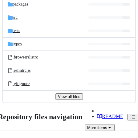
packages
src
tests
types
.browserslistrc
.eslintrc.js
.gitignore
View all files
Repository files navigation
README
More
items