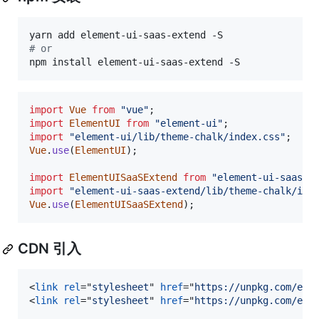
#
 or
npm install element-ui-saas-extend -S
import
Vue
from
"vue"
;
import
ElementUI
from
"element-ui"
;
import
"element-ui/lib/theme-chalk/index.css"
;
Vue
.
use
(
ElementUI
)
;
import
ElementUISaaSExtend
from
"element-ui-saas-e
import
"element-ui-saas-extend/lib/theme-chalk/ind
Vue
.
use
(
ElementUISaaSExtend
)
;
CDN 引入
<
link
rel
="
stylesheet
" 
href
="
https://unpkg.com/ele
<
link
rel
="
stylesheet
" 
href
="
https://unpkg.com/ele