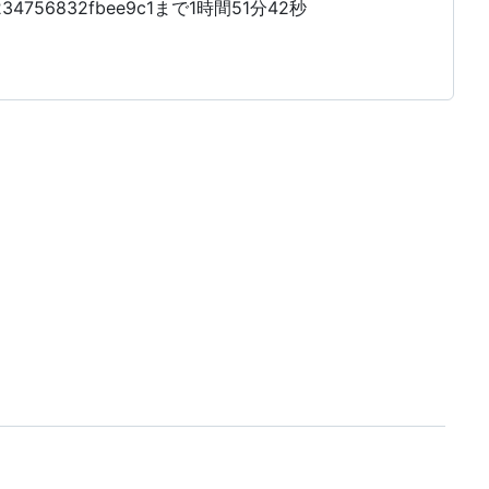
4756832fbee9c1まで1時間51分42秒