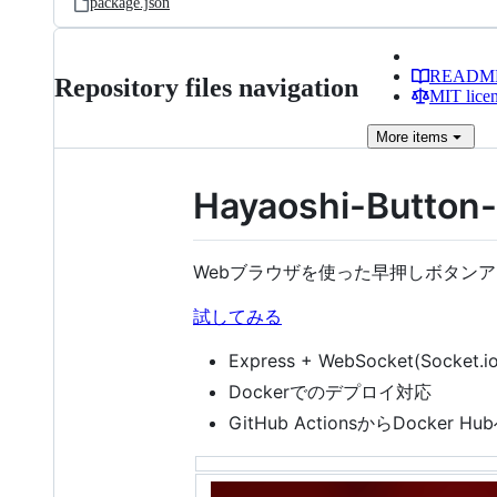
package.json
READM
Repository files navigation
MIT lice
More
items
Hayaoshi-Button-
Webブラウザを使った早押しボタン
試してみる
Express + WebSocket(Socket.io
Dockerでのデプロイ対応
GitHub ActionsからDocker Hu