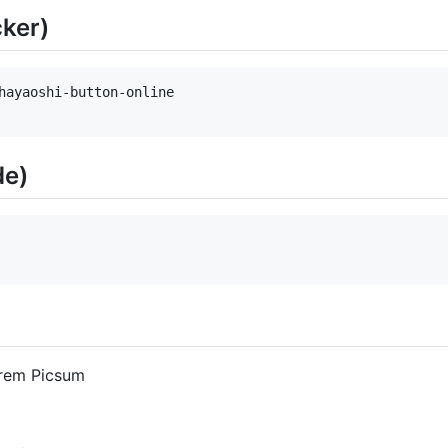
er)
hayaoshi-button-online

e)
rem Picsum