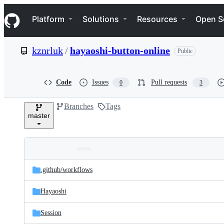
S
Navigation Menu
k
Platform
Solutions
Resources
Open S
i
p
t
kznrluk
/
hayaoshi-button-online
Public
o
c
o
n
Code
Issues
Pull requests
0
3
t
e
Branches
Tags
n
master
t
Folders
Latest
and
.github/
workflows
commit
files
Hayaoshi
Session