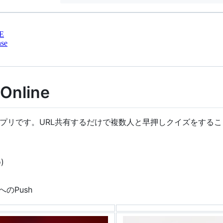
E
nse
Online
アプリです。URL共有するだけで複数人と早押しクイズをする
)
bへのPush