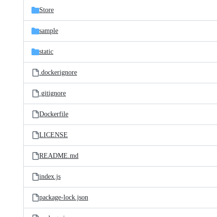
Store
sample
static
.dockerignore
.gitignore
Dockerfile
LICENSE
README.md
index.js
package-lock.json