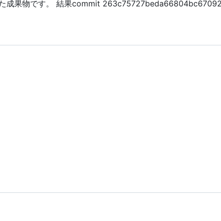
です。 結果commit 263c75727beda66804bc670923