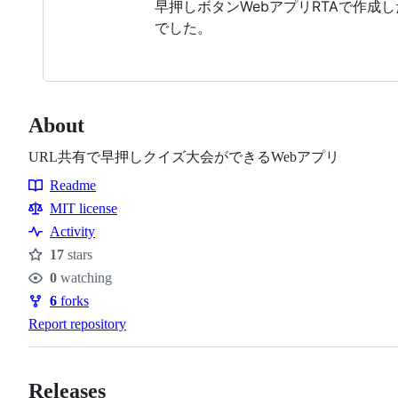
早押しボタンWebアプリRTAで作成した成果物
でした。
About
URL共有で早押しクイズ大会ができるWebアプリ
Readme
Resources
MIT license
Activity
17
stars
Stars
0
watching
Watchers
6
forks
Forks
Report repository
Releases