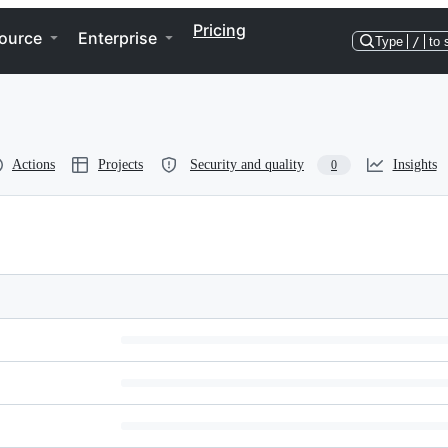
Pricing
ource
Enterprise
Type
/
to 
Actions
Projects
Security and quality
Insights
0