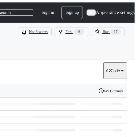
Appearance settings
Sign in
Sign up
search
Notifications
Fork
6
Star
17
Code
149 Commits
History