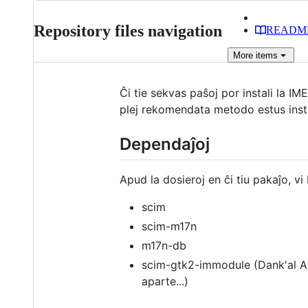
Repository files navigation
READM
More
items
Ĉi tie sekvas paŝoj por instali la I
plej rekomendata metodo estus insta
Dependaĵoj
Apud la dosieroj en ĉi tiu pakaĵo, vi
scim
scim-m17n
m17n-db
scim-gtk2-immodule (Dank'al Anto
aparte...)