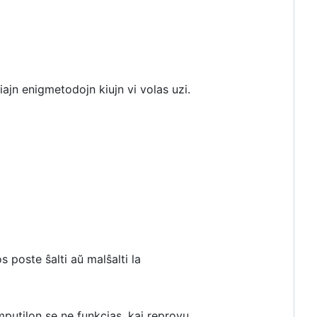
liajn enigmetodojn kiujn vi volas uzi.
poste ŝalti aŭ malŝalti la
putilon se ne funkcias, kaj reprovu.