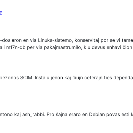
E
ME-dosieron en via Linuks-sistemo, konservitaj por se vi tam
li m17n-db per via pakaĵmastrumilo, kiu devus enhavi ĉion 
 bezonos SCIM. Instalu jenon kaj ĉiujn ceterajn ties dependa
no kaj ash_rabbi. Pro ŝajna eraro en Debian povas esti ke v