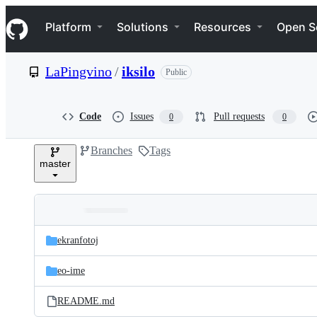
S
Navigation Menu
k
Platform
Solutions
Resources
Open S
i
p
t
LaPingvino
/
iksilo
Public
o
c
o
n
Code
Issues
Pull requests
0
0
t
e
Branches
Tags
n
master
t
Folders
Latest
and
ekranfotoj
commit
files
eo-ime
README.md