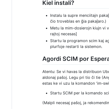
Kiel instali?
Instalu la supre menciitajn pak
ĉio troveblas en ĝia pakaĵaro.)
Metu la mim-dosierojn kiujn vi v
rajtoj necesas]
Startu la programon scim kaj ag
plurfoje restarti la sistemon.
Agordi SCIM por Espera
Atentu: Se vi havas la distribuon Ub
aldonaj paŝoj. Legu pri tio ĉi tie (A
estas ke vi uzu la komandon 'im-swi
Startu SCIM per la komando sci
(Malpli necesaj paŝoj, ja rekomendin