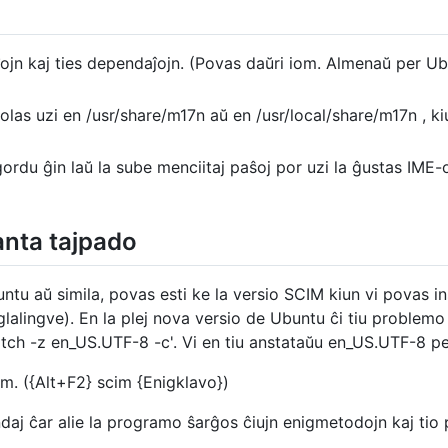
aĵojn kaj ties dependaĵojn. (Povas daŭri iom. Almenaŭ per Ub
olas uzi en /usr/share/m17n aŭ en /usr/local/share/m17n , ki
ordu ĝin laŭ la sube menciitaj paŝoj por uzi la ĝustas IME-
nta tajpado
untu aŭ simila, povas esti ke la versio SCIM kiun vi povas i
nglalingve). En la plej nova versio de Ubuntu ĉi tiu problem
tch -z en_US.UTF-8 -c'. Vi en tiu anstataŭu en_US.UTF-8 per
m. ({Alt+F2} scim {Enigklavo})
daj ĉar alie la programo ŝarĝos ĉiujn enigmetodojn kaj tio 