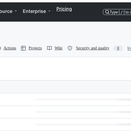
Pricing
ource
Enterprise
Type
/
to 
Actions
Projects
Wiki
Security and quality
0