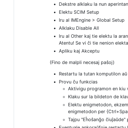
Dekstre alklaku la nun aperinta
Elektu SCIM Setup
Iru al IMEngine > Global Setup
Alklaku Disable All
Iru al Other kaj tie elektu la ar
Atentu! Se vi ĉi tie nenion elek
Apliku kaj Akceptu
(Fino de malpli necesaj paŝoj)
Restartu la tutan komputilon aŭ
Provu ĉu funkcias
Aktivigu programon en kiu v
Klaku sur la bildeton de kla
Elektu enigmetodon, ekzemp
enigmetodon per {Ctrl+Spa
Tajpu "Eĥoŝanĝo ĉiuĵaŭde" p
Eventuale ankoraŭfoje restartu 