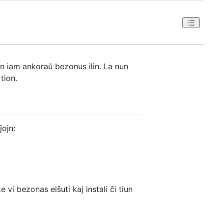
en iam ankoraŭ bezonus ilin. La nun
tion.
ĵojn:
i bezonas elŝuti kaj instali ĉi tiun