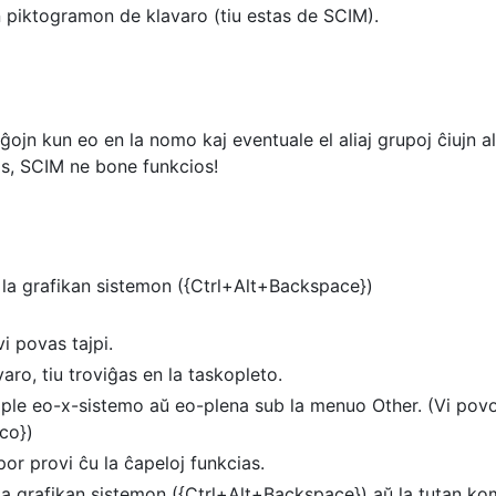
n piktogramon de klavaro (tiu estas de SCIM).
anĝojn kun eo en la nomo kaj eventuale el aliaj grupoj ĉiujn a
tas, SCIM ne bone funkcios!
 la grafikan sistemon ({Ctrl+Alt+Backspace})
i povas tajpi.
varo, tiu troviĝas en la taskopleto.
le eo-x-sistemo aŭ eo-plena sub la menuo Other. (Vi povos 
co})
or provi ĉu la ĉapeloj funkcias.
la grafikan sistemon ({Ctrl+Alt+Backspace}) aŭ la tutan kom