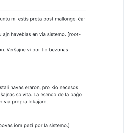
untu mi estis preta post mallonge, ĉar
u ajn haveblas en via sistemo. [root-
on. Verŝajne vi por tio bezonas
nstali havas eraron, pro kio necesos
o ŝajnas solvita. La esenco de la paĝo
 via propra lokaĵaro.
povas iom pezi por la sistemo.)