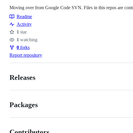
Moving over from Google Code SVN. Files in this repos are contri
Readme
Resources
Activity
1
star
Stars
1
watching
Watchers
0
forks
Forks
Report repository
Releases
Packages
Contributors