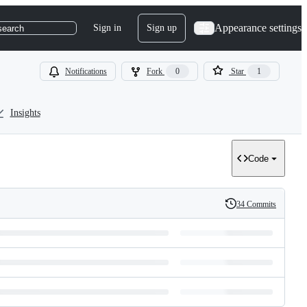
Appearance settings
Sign in
Sign up
search
Notifications
Fork
0
Star
1
Insights
Code
34 Commits
History