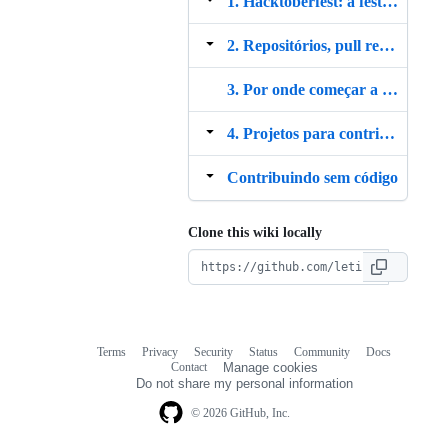
1. Hacktoberfest: a festa do código aberto
2. Repositórios, pull requests
3. Por onde começar a estudar?
4. Projetos para contribuir: chegou a hora dos PR's!
Contribuindo sem código
Clone this wiki locally
Terms
Privacy
Security
Status
Community
Docs
Footer
Footer
Contact
Manage cookies
navigation
Do not share my personal information
© 2026 GitHub, Inc.