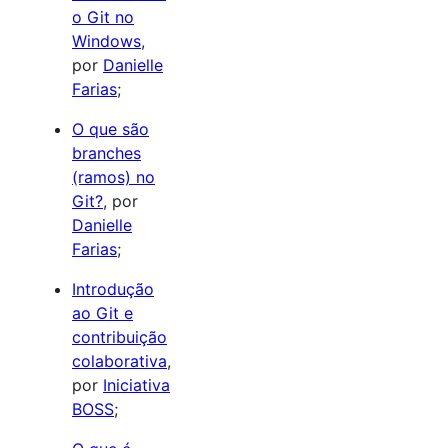
o Git no
Windows
,
por
Danielle
Farias
;
O que são
branches
(ramos) no
Git?
, por
Danielle
Farias
;
Introdução
ao Git e
contribuição
colaborativa
,
por
Iniciativa
BOSS
;