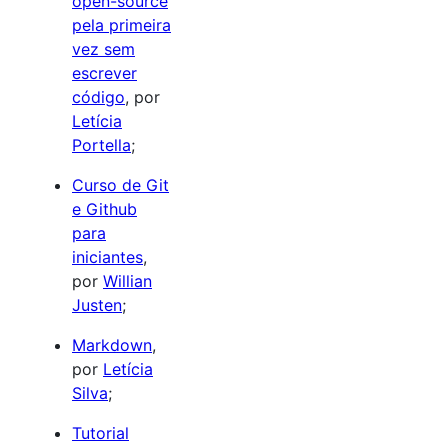
open-source
pela primeira
vez sem
escrever
código
, por
Letícia
Portella
;
Curso de Git
e Github
para
iniciantes
,
por
Willian
Justen
;
Markdown
,
por
Letícia
Silva
;
Tutorial