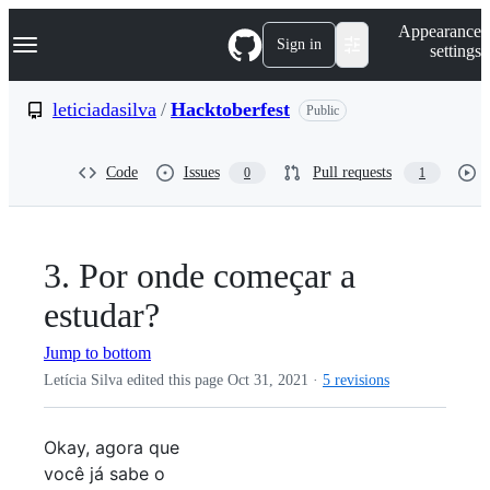
S
Navigation Menu
Appearance
k
Sign in
settings
i
p
t
leticiadasilva
/
Hacktoberfest
Public
o
c
o
Code
Issues
Pull requests
0
1
n
t
e
n
t
3. Por onde começar a
estudar?
Jump to bottom
Letícia Silva edited this page
Oct 31, 2021
·
5 revisions
Okay, agora que
você já sabe o