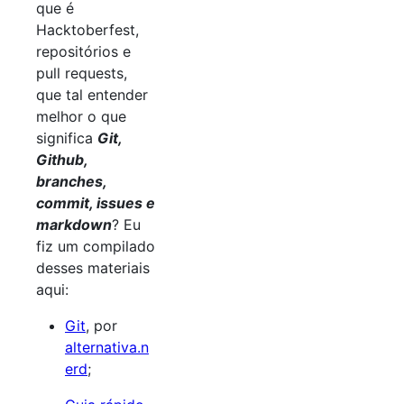
que é
Hacktoberfest,
repositórios e
pull requests,
que tal entender
melhor o que
significa
Git,
Github,
branches,
commit, issues e
markdown
? Eu
fiz um compilado
desses materiais
aqui:
Git
, por
alternativa.n
erd
;