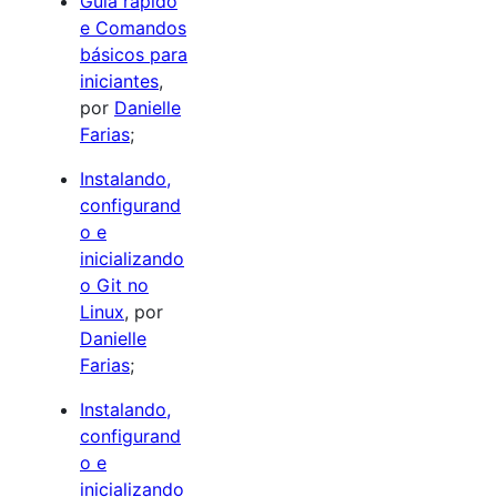
Guia rápido
e Comandos
básicos para
iniciantes
,
por
Danielle
Farias
;
Instalando,
configurand
o e
inicializando
o Git no
Linux
, por
Danielle
Farias
;
Instalando,
configurand
o e
inicializando