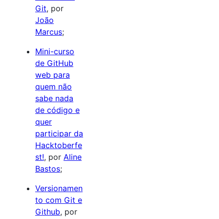
Git
, por
João
Marcus
;
Mini-curso
de GitHub
web para
quem não
sabe nada
de código e
quer
participar da
Hacktoberfe
st!
, por
Aline
Bastos
;
Versionamen
to com Git e
Github
, por