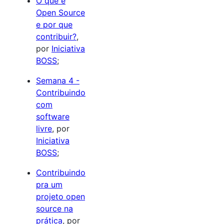
O que é
Open Source
e por que
contribuir?
,
por
Iniciativa
BOSS
;
Semana 4 -
Contribuindo
com
software
livre
, por
Iniciativa
BOSS
;
Contribuindo
pra um
projeto open
source na
prática
, por