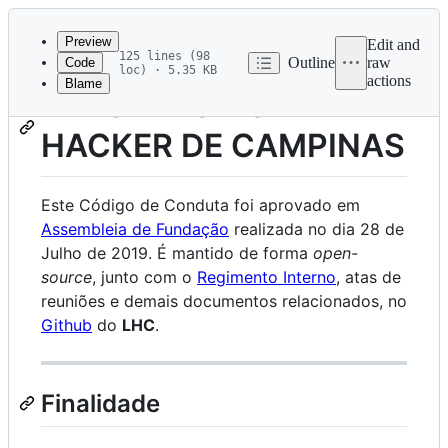
Latest
commit
Preview
Edit and
125 lines (98
Outline
raw
Code
loc) · 5.35 KB
actions
Blame
File
LABORATÓRIO
metadata
HACKER DE CAMPINAS
and
controls
Este Código de Conduta foi aprovado em
Assembleia de Fundação
realizada no dia 28 de
Julho de 2019. É mantido de forma
open-
source
, junto com o
Regimento Interno
, atas de
reuniões e demais documentos relacionados, no
Github
do
LHC
.
Finalidade