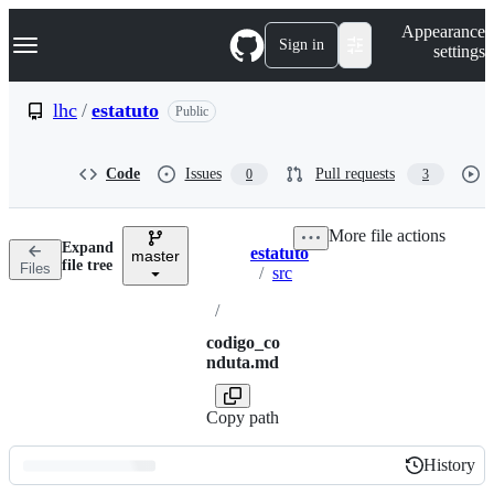
S
Navigation Menu
Appearance
k
Sign in
settings
i
p
t
lhc
/
estatuto
Public
o
c
o
Code
Issues
Pull requests
0
3
n
t
e
More file actions
n
Expand
estatuto
t
master
Breadcrumbs
file tree
Files
/
src
/
codigo_co
nduta.md
Copy path
History
History