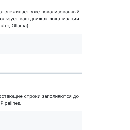
 отслеживает уже локализованный
пользует ваш движок локализации
ter, Ollama).
достающие строки заполняются до
ipelines.