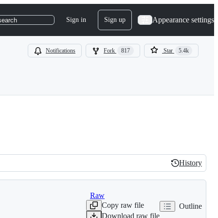
Appearance settings
Sign in
Sign up
search
Notifications
Fork
817
Star
5.4k
History
History
Raw
Copy raw file
Outline
Download raw file