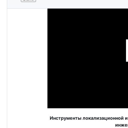
File
metadata
and
controls
Инструменты локализационной и
инжен