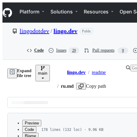
S
Navigation Menu
k
Platform
Solutions
Resources
Open S
i
p
t
lingodotdev
/
lingo.dev
Public
o
c
o
n
Code
Issues
Pull requests
29
9
t
e
n
Expand
t
lingo.dev
/
readme
main
Breadcrumbs
file tree
/
ru.md
Copy path
Latest
commit
Preview
Code
178 lines (132 loc) · 9.96 KB
Blame