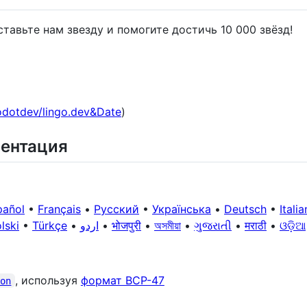
оставьте нам звезду и помогите достичь 10 000 звёзд!
godotdev/lingo.dev&Date
)
ментация
pañol
•
Français
•
Русский
•
Українська
•
Deutsch
•
Itali
lski
•
Türkçe
•
اردو
•
भोजपुरी
•
অসমীয়া
•
ગુજરાતી
•
मराठी
•
ଓଡ଼ିଆ
, используя
формат BCP-47
son