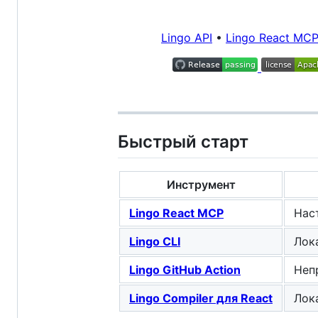
Lingo API
•
Lingo React MC
Быстрый старт
Инструмент
Lingo React MCP
Нас
Lingo CLI
Лок
Lingo GitHub Action
Неп
Lingo Compiler для React
Лок