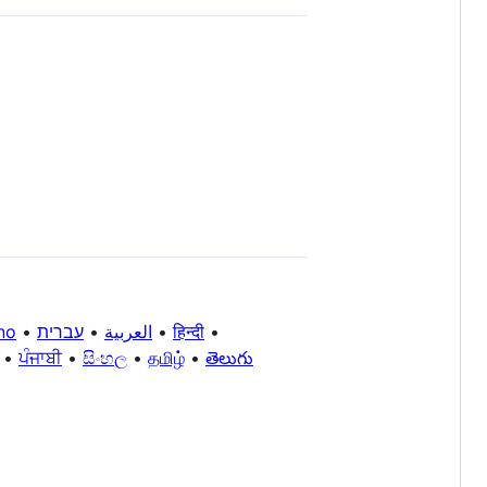
ano
•
עברית
•
العربية
•
हिन्दी
•
•
ਪੰਜਾਬੀ
•
සිංහල
•
தமிழ்
•
తెలుగు