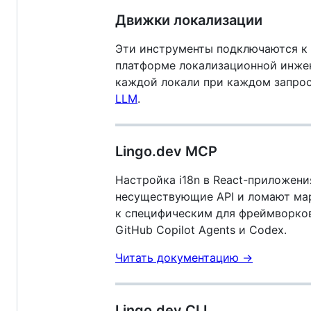
Движки локализации
Эти инструменты подключаются к
платформе локализационной инжен
каждой локали при каждом запро
LLM
.
Lingo.dev MCP
Настройка i18n в React-приложен
несуществующие API и ломают ма
к специфическим для фреймворков зн
GitHub Copilot Agents и Codex.
Читать документацию →
Lingo.dev CLI