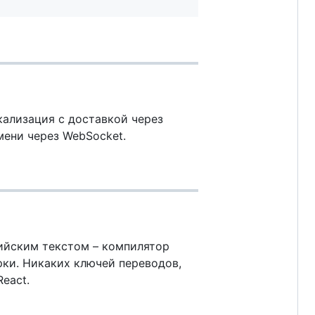
кализация с доставкой через
мени через WebSocket.
лийским текстом – компилятор
ки. Никаких ключей переводов,
React.