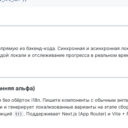
прямую из бэкенд-кода. Синхронная и асинхронная ло
ждой локали и отслеживание прогресса в реальном вре
анняя альфа)
и без обёрток i18n. Пишите компоненты с обычным анг
 и генерирует локализованные варианты на этапе сбор
ункций
. Поддерживает Next.js (App Router) и Vite + 
t()