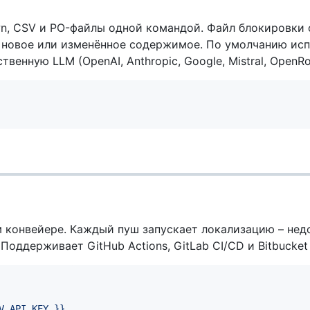
n, CSV и PO-файлы одной командой. Файл блокировки
 новое или изменённое содержимое. По умолчанию ис
твенную LLM (OpenAI, Anthropic, Google, Mistral, OpenRou
 конвейере. Каждый пуш запускает локализацию – не
Поддерживает GitHub Actions, GitLab CI/CD и Bitbucket P
V_API_KEY }}