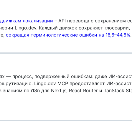
движкам локализации
– API перевода с сохранением с
ерии Lingo.dev. Каждый движок сохраняет глоссарии, 
се,
сокращая терминологические ошибки на 16,6–44,6%
иях — процесс, подверженный ошибкам: даже ИИ-ассис
ршрутизацию. Lingo.dev MCP предоставляет ИИ-ассис
аниям по i18n для Next.js, React Router и TanStack Sta