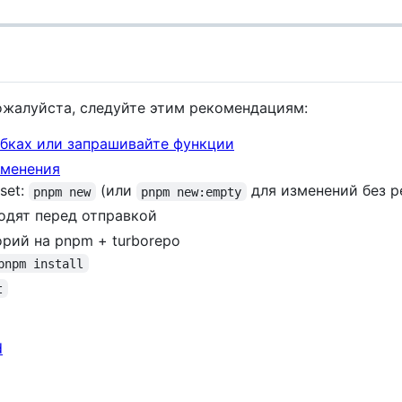
жалуйста, следуйте этим рекомендациям:
бках или запрашивайте функции
зменения
set:
(или
для изменений без р
pnpm new
pnpm new:empty
ходят перед отправкой
рий на pnpm + turborepo
pnpm install
t
d