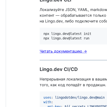
Локализуйте JSON, YAML, markdow
контент — обрабатывается только
на Lingo.dev, либо подключите собс
npx lingo.dev@latest init

npx lingo.dev@latest run
Читать документацию →
Lingo.dev CI/CD
Непрерывная локализация в вашем
того, как код попадёт в продакшн. 
uses
: 
lingodotdev/lingo.dev@main
with
:

api-key
: 
${{ secrets.LINGODOTDE