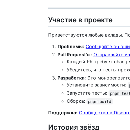
Участие в проекте
Приветствуются любые вклады. По
Проблемы:
Сообщайте об оши
Pull Request'ы:
Отправляйте и
Каждый PR требует change
Убедитесь, что тесты про
Разработка:
Это монорепозито
Установите зависимости:
Запустите тесты:
pnpm tes
Сборка:
pnpm build
Поддержка:
Сообщество в Discor
История звёзд