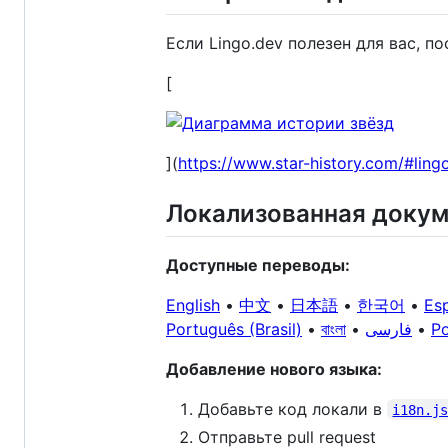
Если Lingo.dev полезен для вас, п
[
](
https://www.star-history.com/#lin
Локализованная доку
Доступные переводы:
English
•
中文
•
日本語
•
한국어
•
Es
Português (Brasil)
•
বাংলা
•
فارسی
•
Po
Добавление нового языка:
Добавьте код локали в
i18n.j
Отправьте pull request