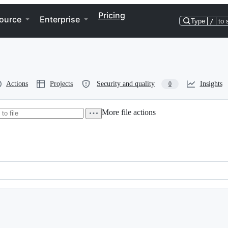
Pricing
ource
Enterprise
Type
/
to 
Actions
Projects
Security and quality
Insights
0
More file actions