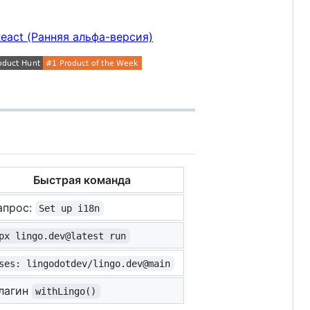
React (Ранняя альфа-версия)
Быстрая команда
апрос:
Set up i18n
px lingo.dev@latest run
ses: lingodotdev/lingo.dev@main
лагин
withLingo()