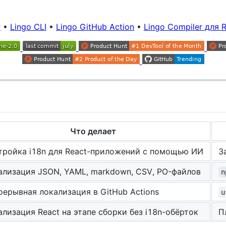
P
•
Lingo CLI
•
Lingo GitHub Action
•
Lingo Compiler для 
Что делает
тройка i18n для React-приложений с помощью ИИ
З
ализация JSON, YAML, markdown, CSV, PO-файлов
n
рерывная локализация в GitHub Actions
u
ализация React на этапе сборки без i18n-обёрток
П