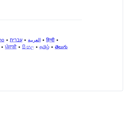
ano
•
עברית
•
العربية
•
हिन्दी
•
•
ਪੰਜਾਬੀ
•
සිංහල
•
தமிழ்
•
తెలుగు