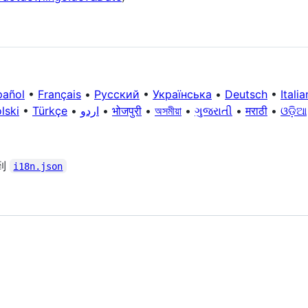
pañol
•
Français
•
Русский
•
Українська
•
Deutsch
•
Itali
lski
•
Türkçe
•
اردو
•
भोजपुरी
•
অসমীয়া
•
ગુજરાતી
•
मराठी
•
ଓଡ଼ିଆ
到
i18n.json