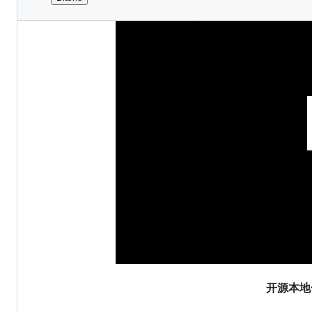
File
metadata
and
controls
开源本地