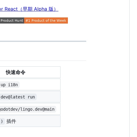
 for React（早期 Alpha 版）
快速命令
 up i18n
.dev@latest run
godotdev/lingo.dev@main
插件
()