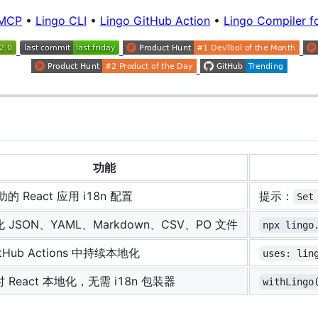
 MCP
•
Lingo CLI
•
Lingo GitHub Action
•
Lingo Compiler
功能
助的 React 应用 i18n 配置
提示：
Set
 JSON、YAML、Markdown、CSV、PO 文件
npx lingo
itHub Actions 中持续本地化
uses: lin
 React 本地化，无需 i18n 包装器
withLingo