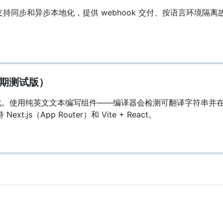
步和异步本地化，提供 webhook 交付、按语言环境隔离故障以
t（早期测试版）
ct 本地化。使用纯英文文本编写组件——编译器会检测可翻译字符
ext.js（App Router）和 Vite + React。