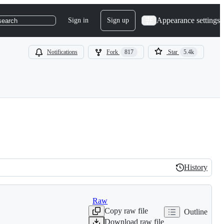
Appearance settings
Sign in
Sign up
search
Notifications
Fork
817
Star
5.4k
History
History
Raw
Copy raw file
Outline
Download raw file