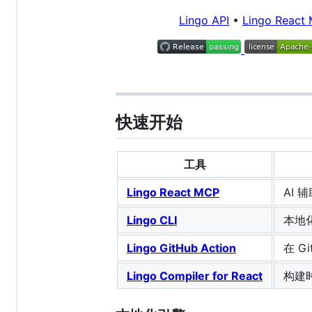
Lingo API
•
Lingo React
快速开始
工具
Lingo React MCP
AI 辅
Lingo CLI
本地化
Lingo GitHub Action
在 G
Lingo Compiler for React
构建时