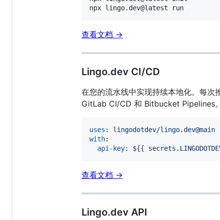
npx lingo.dev@latest run
查看文档 →
Lingo.dev CI/CD
在您的流水线中实现持续本地化。每次推送
GitLab CI/CD 和 Bitbucket Pipelines
uses
: 
lingodotdev/lingo.dev@main
with
:

api-key
: 
${{ secrets.LINGODOTDE
查看文档 →
Lingo.dev API