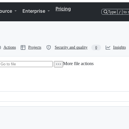
Pricing
ource
Enterprise
Type
/
to 
Actions
Projects
Security and quality
Insights
0
More file actions