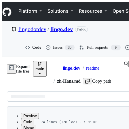
S
Navigation Menu
k
Platform
Solutions
Resources
Open S
i
p
t
lingodotdev
/
lingo.dev
Public
o
c
o
n
Code
Issues
Pull requests
30
9
t
e
n
Expand
t
lingo.dev
/
readme
main
Breadcrumbs
file tree
/
zh-Hans.md
Copy path
Latest
commit
Preview
Code
174 lines (128 loc) · 7.36 KB
Blame