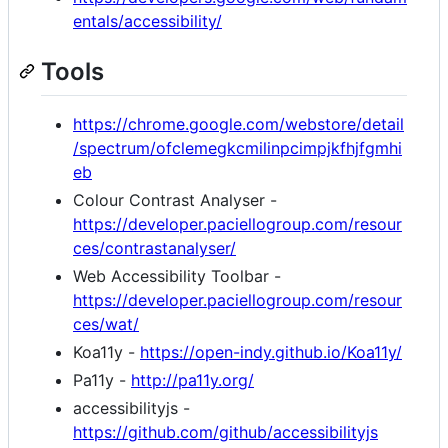
entals/accessibility/
Tools
https://chrome.google.com/webstore/detail
/spectrum/ofclemegkcmilinpcimpjkfhjfgmhi
eb
Colour Contrast Analyser -
https://developer.paciellogroup.com/resour
ces/contrastanalyser/
Web Accessibility Toolbar -
https://developer.paciellogroup.com/resour
ces/wat/
Koa11y -
https://open-indy.github.io/Koa11y/
Pa11y -
http://pa11y.org/
accessibilityjs -
https://github.com/github/accessibilityjs