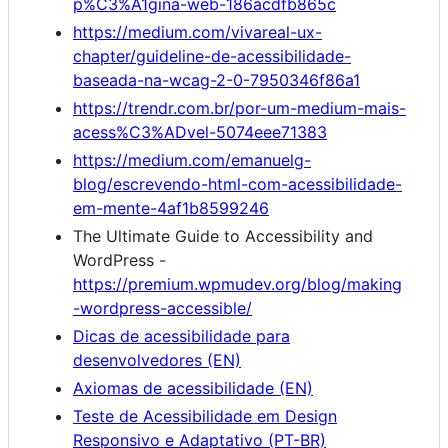
p%C3%A1gina-web-186acdfb865c
https://medium.com/vivareal-ux-
chapter/guideline-de-acessibilidade-
baseada-na-wcag-2-0-7950346f86a1
https://trendr.com.br/por-um-medium-mais-
acess%C3%ADvel-5074eee71383
https://medium.com/emanuelg-
blog/escrevendo-html-com-acessibilidade-
em-mente-4af1b8599246
The Ultimate Guide to Accessibility and
WordPress -
https://premium.wpmudev.org/blog/making
-wordpress-accessible/
Dicas de acessibilidade para
desenvolvedores (EN)
Axiomas de acessibilidade (EN)
Teste de Acessibilidade em Design
Responsivo e Adaptativo (PT-BR)