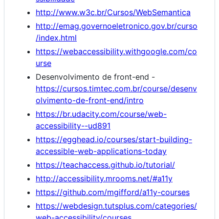
http://www.w3c.br/Cursos/WebSemantica
http://emag.governoeletronico.gov.br/curso
/index.html
https://webaccessibility.withgoogle.com/co
urse
Desenvolvimento de front-end -
https://cursos.timtec.com.br/course/desenv
olvimento-de-front-end/intro
https://br.udacity.com/course/web-
accessibility--ud891
https://egghead.io/courses/start-building-
accessible-web-applications-today
https://teachaccess.github.io/tutorial/
http://accessibility.mrooms.net/#a11y
https://github.com/mgifford/a11y-courses
https://webdesign.tutsplus.com/categories/
web-accessibility/courses