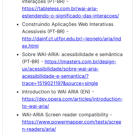
interações (PT-BR) -
https://tableless.com.br/wai-aria-
estendendo-o-significado-das-interacoes/
Construindo Aplicações Web Interativas
Acessíveis (PT-BR) -
http://dainf.ct.utfpr.edu.br/~leonelo/aria/ind
ex.html
Sobre WAI-ARIA: acessibilidade e semântica
(PT-BR) -
https://imasters.com.br/design-
ux/acessibilidade/sobre-wai-aria-
acessibilidade-e-semantica/?
trace=1519021197&source=single
Introduction to WAI ARIA (EN) -
https://dev.opera.com/articles/introduction-
to-wai-aria/
WAI-ARIA Screen reader compatibility -
https://www.powermapper.com/tests/scree
n-readers/aria/