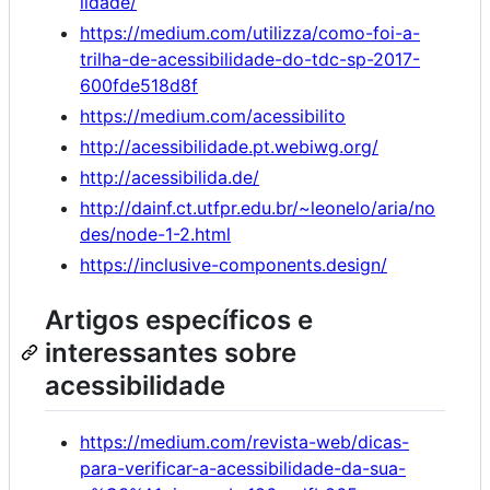
lidade/
https://medium.com/utilizza/como-foi-a-
trilha-de-acessibilidade-do-tdc-sp-2017-
600fde518d8f
https://medium.com/acessibilito
http://acessibilidade.pt.webiwg.org/
http://acessibilida.de/
http://dainf.ct.utfpr.edu.br/~leonelo/aria/no
des/node-1-2.html
https://inclusive-components.design/
Artigos específicos e
interessantes sobre
acessibilidade
https://medium.com/revista-web/dicas-
para-verificar-a-acessibilidade-da-sua-