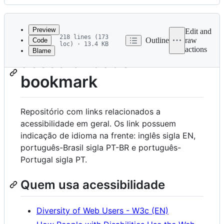
History
Latest
commit
Preview
Edit and
218 lines (173
Outline
raw
Code
loc) · 13.4 KB
actions
Blame
File
acessibilidade-
metadata
bookmark
and
controls
Repositório com links relacionados a
acessibilidade em geral. Os link possuem
indicação de idioma na frente: inglês sigla EN,
português-Brasil sigla PT-BR e português-
Portugal sigla PT.
Quem usa acessibilidade
Diversity of Web Users - W3c (EN)