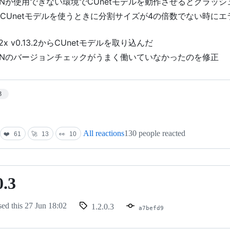
DNNが使用できない環境でCUnetモデルを動作させるとクラッ
IでCUnetモデルを使うときに分割サイズが4の倍数でない時に
fu2x v0.13.2からCUnetモデルを取り込んだ
DNNのバージョンチェックがうまく働いていなかったのを修正
3
All reactions
130 people reacted
❤️
61
🚀
13
👀
10
0.3
sed this
27 Jun 18:02
1.2.0.3
a7befd9