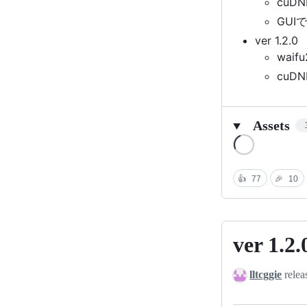
cu
GU
ver 1.2.0
wai
cu
Assets
Loading
👍
77
🎉
10
ver 1.2.
ver
1.2.0.3
lltcggie
relea