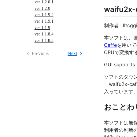
ver 1.2.0.1
waifu2x-
ver 1.2.0
ver 1.1.9.2
ver 1.1.9.1
制作者 : lltcgg
ver 1.1.9
ver 1.1.8.4
本ソフトは、
ver 1.1.8.3
Caffe
を用いて
CPUで変換す
Previous
Next
GUI supports E
ソフトのダウン
「waifu2x-ca
入っています
おことわ
本ソフトは無
利用者の判断