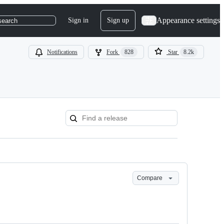
Appearance settings
Sign in
Sign up
search
Notifications
Fork
828
Star
8.2k
Compare