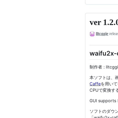
ver 1.2.
ver
1.2.0.2
lltcggie
relea
waifu2x-
制作者 : lltcgg
本ソフトは、
Caffe
を用いて
CPUで変換す
GUI supports E
ソフトのダウン
「waifu2x-ca