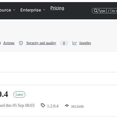
Pricing
ource
Enterprise
Type
/
to 
Actions
Security and quality
Insights
0
0.4
Latest
sed this
05 Sep 08:03
1.2.0.4
3812b90