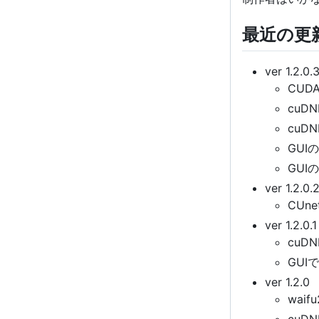
最近の更
ver 1.2.0.
CUDA
cuDN
cu
GU
GU
ver 1.2.0.
CU
ver 1.2.0.1
cu
GU
ver 1.2.0
wai
cu