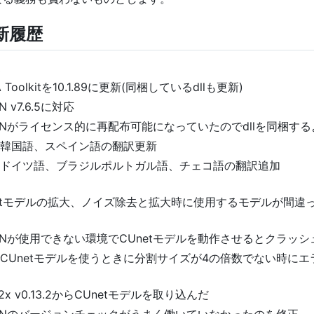
新履歴
3
 Toolkitを10.1.89に更新(同梱しているdllも更新)
N v7.6.5に対応
DNNがライセンス的に再配布可能になっていたのでdllを同梱す
Iの韓国語、スペイン語の翻訳更新
Iのドイツ語、ブラジルポルトガル語、チェコ語の翻訳追加
2
netモデルの拡大、ノイズ除去と拡大時に使用するモデルが間違
DNNが使用できない環境でCUnetモデルを動作させるとクラッ
IでCUnetモデルを使うときに分割サイズが4の倍数でない時に
fu2x v0.13.2からCUnetモデルを取り込んだ
DNNのバージョンチェックがうまく働いていなかったのを修正