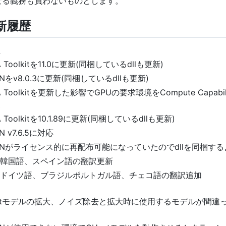
なる義務も負わないものとします。
新履歴
4
 Toolkitを11.0に更新(同梱しているdllも更新)
NNをv8.0.3に更新(同梱しているdllも更新)
A Toolkitを更新した影響でGPUの要求環境をCompute Capabil
3
 Toolkitを10.1.89に更新(同梱しているdllも更新)
N v7.6.5に対応
DNNがライセンス的に再配布可能になっていたのでdllを同梱す
Iの韓国語、スペイン語の翻訳更新
Iのドイツ語、ブラジルポルトガル語、チェコ語の翻訳追加
2
netモデルの拡大、ノイズ除去と拡大時に使用するモデルが間違