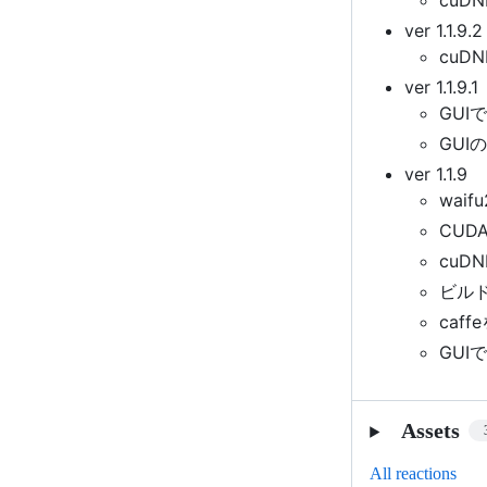
ver 1.1.9.2
cuD
ver 1.1.9.1
GU
GU
ver 1.1.9
waif
CUDA
cuDN
ビルド環
caff
GU
Assets
All reactions