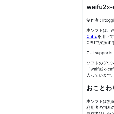
waifu2x-
制作者 : lltcgg
本ソフトは、
Caffe
を用いて
CPUで変換す
GUI supports E
ソフトのダウン
「waifu2x-ca
入っています
おことわ
本ソフトは無
利用者の判断
制作者はいか