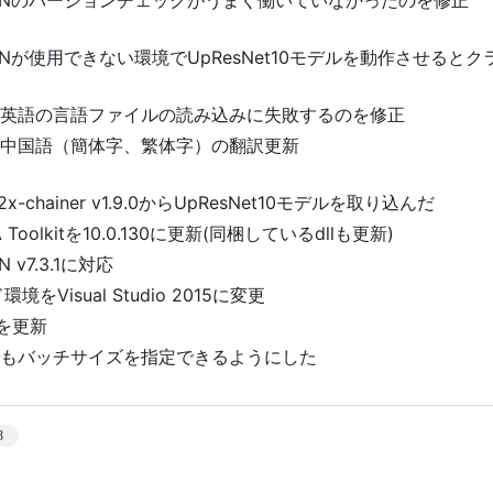
NNが使用できない環境でUpResNet10モデルを動作させると
Iで英語の言語ファイルの読み込みに失敗するのを修正
Iの中国語（簡体字、繁体字）の翻訳更新
u2x-chainer v1.9.0からUpResNet10モデルを取り込んだ
 Toolkitを10.0.130に更新(同梱しているdllも更新)
N v7.3.1に対応
境をVisual Studio 2015に変更
eを更新
Iでもバッチサイズを指定できるようにした
3