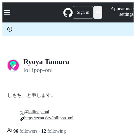
S
Navigation Menu
Appearance
k
Sign in
settings
i
p
t
o
c
o
n
t
e
Ryoya Tamura
n
lollipop-onl
t
しもちーと申します。
@lollipop_onl
https://zenn.dev/lollipop_onl
96
followers
·
12
following