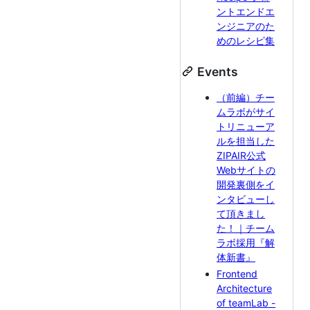
ントエンドエ
ンジニアのた
めのレシピ集
Events
（前編）チー
ムラボがサイ
トリニューア
ルを担当した
ZIPAIR公式
Webサイトの
開発裏側をイ
ンタビューし
て頂きまし
た！｜チーム
ラボ採用『解
体新書』
Frontend
Architecture
of teamLab -