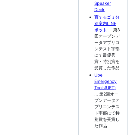
Speaker
Deck
育てるゴミ分
別案内LINE
ボット
... 第3
回オープンデ
ータアプリコ
ンテスト宇部
にて最優秀
賞・特別賞を
受賞した作品
Ube
Emergency
Tools(UET)
... 第2回オー
プンデータア
プリコンテス
ト宇部にて特
別賞を受賞し
た作品