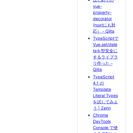
vue-
property-
decorator
(nuxtにも対
応） - Qiita
TypeScriptで
Vue.set/dele
teを型安全に
するライブラ
リ作った -
Qiita
TypeScript
4.1 の
Template
Literal Types
を試してみよ
う | Zenn
Chrome
DevTools
Console で使