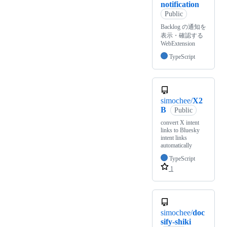
notification
Public
Backlog の通知を
表示・確認する
WebExtension
TypeScript
simochee/
X2
B
Public
convert X intent
links to Bluesky
intent links
automatically
TypeScript
1
simochee/
doc
sify-shiki