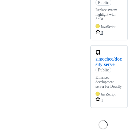
Public
Replace syntax
highlight with
Shiki
JavaScript
5
simochee/
doc
sify-serve
Public
Enhanced
development
server for Docsify
JavaScript
1