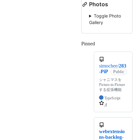
Photos
Toggle Photo
Gallery
Pinned
Loading
simochee/
283
-PiP
Public
シャニマスを
Picture-in-Picture
する拡張機能
TypeScript
4
webextensio
ns-backlog-