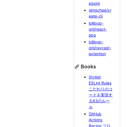
plugin
simochee/cr
eate-cli
lollipop-
onl/react-
app
lollipop-
onl/raycast-
extention
Books
Stylish
ESLint Rules
こだわりのコ
ードを実現す
る63のルー
ル
GitHub
Actions
Recipe フロ