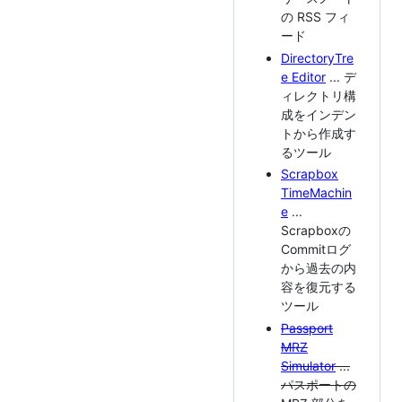
の RSS フィ
ード
DirectoryTre
e Editor
... デ
ィレクトリ構
成をインデン
トから作成す
るツール
Scrapbox
TimeMachin
e
...
Scrapboxの
Commitログ
から過去の内
容を復元する
ツール
Passport
MRZ
Simulator
...
パスポートの