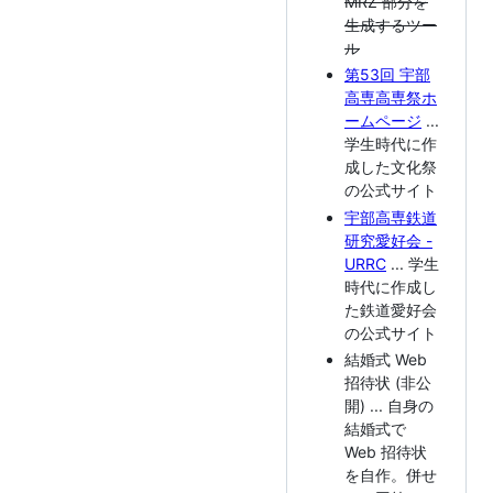
MRZ 部分を
生成するツー
ル
第53回 宇部
高専高専祭ホ
ームページ
...
学生時代に作
成した文化祭
の公式サイト
宇部高専鉄道
研究愛好会 -
URRC
... 学生
時代に作成し
た鉄道愛好会
の公式サイト
結婚式 Web
招待状 (非公
開) ... 自身の
結婚式で
Web 招待状
を自作。併せ