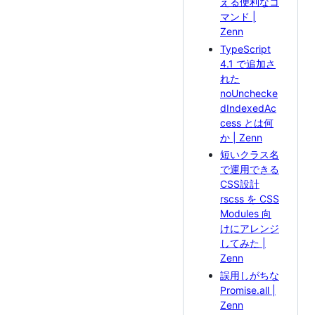
える便利なコ
マンド |
Zenn
TypeScript
4.1 で追加さ
れた
noUnchecke
dIndexedAc
cess とは何
か | Zenn
短いクラス名
で運用できる
CSS設計
rscss を CSS
Modules 向
けにアレンジ
してみた |
Zenn
誤用しがちな
Promise.all |
Zenn