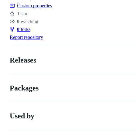
Custom properties
1
star
Stars
0
watching
Watchers
0
forks
Forks
Report repository
Releases
Packages
Used by