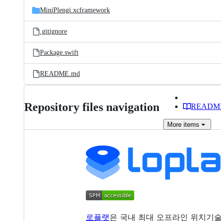
MiniPlengi.xcframework
.gitignore
Package.swift
README.md
Repository files navigation
READM
More
items
로플랫
은 국내 최대 오프라인 위치기술