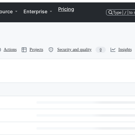
Pricing
ource
Enterprise
Type
/
to 
Actions
Projects
Security and quality
Insights
0