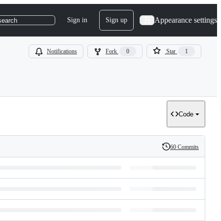
Appearance settings
Sign in
Sign up
search
Notifications
Fork
0
Star
1
Code
60 Commits
History