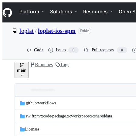
S
Navigation Menu
k
Platform
Solutions
Resources
Open S
i
p
t
loplat
/
loplat-ios-spm
Public
o
c
o
n
Code
Issues
Pull requests
0
0
t
e
Branches
Tags
n
main
t
Folders
Latest
and
.github/
workflows
commit
files
.swiftpm/
xcode/
package.xcworkspace/
xcshareddata
Licenses