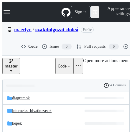
S
Navigation Menu
Appearance
k
Sign in
settings
i
p
t
maerlyn
/
szakdolgozat-doksi
Public
o
c
o
Code
Issues
Pull requests
0
0
n
t
e
Open more actions menu
n
master
Code
t
54 Commits
Folders
History
Latest
and
diagramok
commit
files
internetes_hivatkozasok
kepek