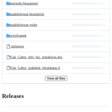
mernoki-beszamolo
szakdolgozat-beszamolo
szakdolgozat-vedes
wireframek
.gitignore
Fasi_Gabor_info_bsc_temakiiras.doc
Fasi_Gabor_szakdolg.-biralatatas.docx
View all files
Releases