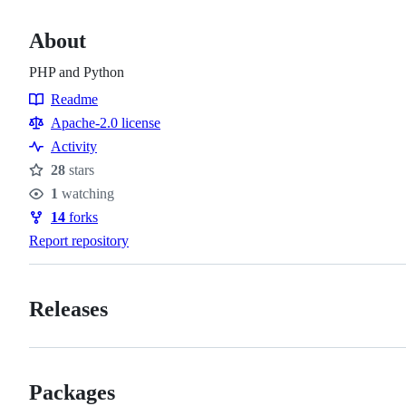
About
PHP and Python
Readme
Resources
Apache-2.0 license
Activity
28
stars
Stars
1
watching
Watchers
14
forks
Forks
Report repository
Releases
Packages