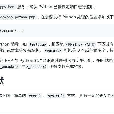
服务，确认 Python 已按设定端口进行监听。
ppython
，在需要执行 Python 处理的位置添加以
php/php_python.php
thon 函数，如
，相应地
下应具
test::go
{PPYTHON_PATH}
数组或对象等复杂结构。
可以是 0 个或任意多个，按
{params}
HP 与 Python 端均能识别其序列化与反序列化，PHP 端
与
函数支持完成转换。
_encode()
z_decode()
献
的方式不同于简单的
、
方式，具有一定的创新性
exec()
system()