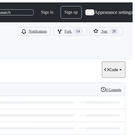
Appearance settings
Sign in
Sign up
search
Notifications
Fork
14
Star
28
Code
4 Commits
History