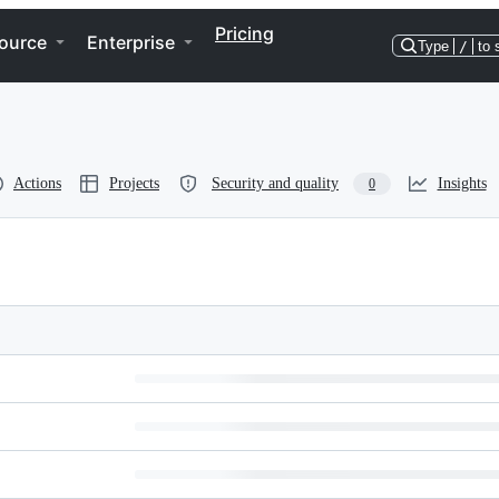
Pricing
ource
Enterprise
Type
/
to 
Actions
Projects
Security and quality
Insights
0