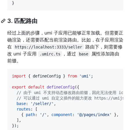
}
3. 匹配路由
经过上面的步骤，umi 子应用已能够正常加载。但需要正
确渲染，还需要匹配当前渲染路由。比如，在子应用渲染
在
路由下，则需要修
https://localhost:3333/seller
改 umi 子应用
，通过
属性添加路由
.umirc.ts
base
前缀。
import
{
defineConfig
}
from
'umi'
;
export
default
defineConfig
(
{
// 由于 umi 不支持动态修改路由前缀，因此无法使用 icestar
// 可以通过 umi 自定义插件的能力更改 https://umijs.org/z
base
: 
'/seller/'
,
routes
: 
[
{
path
: 
'/'
,
component
: 
'@/pages/index'
}
,
]
,
}
)
;