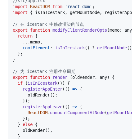
//src/app.tsx
import
ReactDOM
from
'react-dom'
;
import
{
isInIcestark
,
getMountNode
,
registerAppEn
// 在 icestark 中修改渲染的节点
export
function
modifyClientRenderOpts
(
memo
: 
any
)
return
{
    ...
memo
,
rootElement
: 
isInIcestark
(
)
 ? 
getMountNode
(
)
 :
}
;
}
// 为 icestark 注册生命周期
export
function
render
(
oldRender
: 
any
)
{
if
(
isInIcestark
(
)
)
{
registerAppEnter
(
(
)
=>
{
oldRender
(
)
;
}
)
;
registerAppLeave
(
(
)
=>
{
ReactDOM
.
unmountComponentAtNode
(
getMountNode
}
)
;
}
else
{
oldRender
(
)
;
}