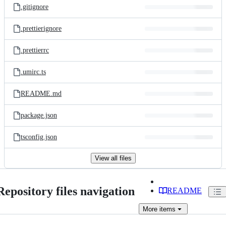
.gitignore
.prettierignore
.prettierrc
.umirc.ts
README.md
package.json
tsconfig.json
View all files
Repository files navigation
README
More
items