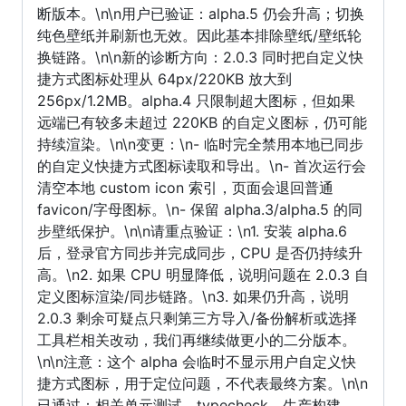
断版本。\n\n用户已验证：alpha.5 仍会升高；切换
纯色壁纸并刷新也无效。因此基本排除壁纸/壁纸轮
换链路。\n\n新的诊断方向：2.0.3 同时把自定义快
捷方式图标处理从 64px/220KB 放大到
256px/1.2MB。alpha.4 只限制超大图标，但如果
远端已有较多未超过 220KB 的自定义图标，仍可能
持续渲染。\n\n变更：\n- 临时完全禁用本地已同步
的自定义快捷方式图标读取和导出。\n- 首次运行会
清空本地 custom icon 索引，页面会退回普通
favicon/字母图标。\n- 保留 alpha.3/alpha.5 的同
步壁纸保护。\n\n请重点验证：\n1. 安装 alpha.6
后，登录官方同步并完成同步，CPU 是否仍持续升
高。\n2. 如果 CPU 明显降低，说明问题在 2.0.3 自
定义图标渲染/同步链路。\n3. 如果仍升高，说明
2.0.3 剩余可疑点只剩第三方导入/备份解析或选择
工具栏相关改动，我们再继续做更小的二分版本。
\n\n注意：这个 alpha 会临时不显示用户自定义快
捷方式图标，用于定位问题，不代表最终方案。\n\n
已通过：相关单元测试、typecheck、生产构建。