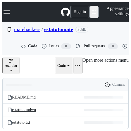
S
Navigation Menu
Appearance
k
Sign in
settings
i
p
t
matehackers
/
estatutomate
Public
o
c
o
Code
Issues
Pull requests
0
0
n
t
e
Open more actions menu
n
master
Code
t
7 Commits
Folders
History
Latest
and
README.md
commit
files
estatuto.mdwn
estatuto.txt