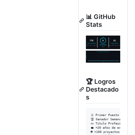
📊 GitHub
Stats
🏆 Logros
Destacado
s
🥇 Primer Puesto - Promoc
🏆 Ganador Semana de Inn
📜 Título Profesional Téc
💼 +20 años de experienci
🌐 +100 proyectos web des