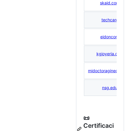
skaid.com.pe
techcare.pe
eidoncore.pe
kgjoyeria.com.pe
midoctoraginecologa
nsg.edu.pe
📜
Certificaci