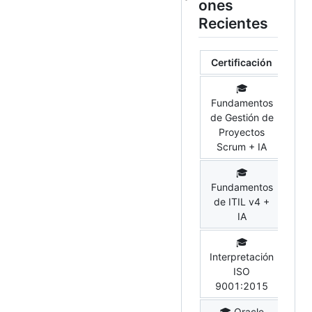
ones
Recientes
Certificación
In
🎓
Fundamentos
de Gestión de
O
Proyectos
Scrum + IA
🎓
Fundamentos
O
de ITIL v4 +
IA
🎓
Interpretación
BSC
ISO
9001:2015
🎓 Oracle