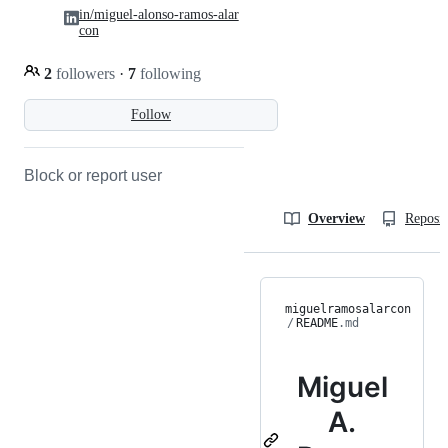
in/miguel-alonso-ramos-alar
con
2
followers
·
7
following
Follow
Block or report user
Overview
Reposit
miguelramosalarcon
/
README
.md
Miguel
A.