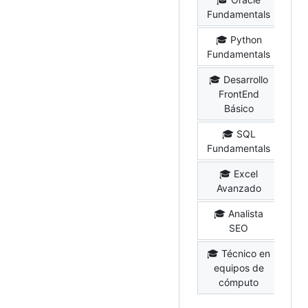
Li
Fundamentals
🎓 Python
Li
Fundamentals
🎓 Desarrollo
FrontEnd
Básico
🎓 SQL
Li
Fundamentals
🎓 Excel
C
Avanzado
🎓 Analista
Fu
SEO
Ca
🎓 Técnico en
Fu
equipos de
Ca
cómputo