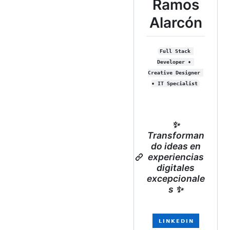
Ramos
Alarcón
Full Stack 
Developer • 
Creative Designer 
• IT Specialist
✨
Transforman
do ideas en
experiencias
digitales
excepcionale
s ✨