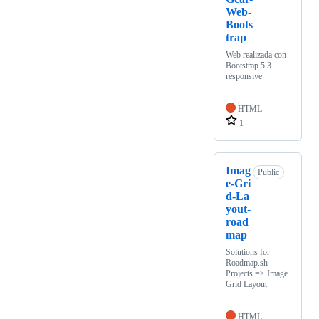
Web-
Boots
trap
Web realizada con
Bootstrap 5.3
responsive
HTML
1
Imag
Public
e-Gri
d-La
yout-
road
map
Solutions for
Roadmap.sh
Projects => Image
Grid Layout
HTML