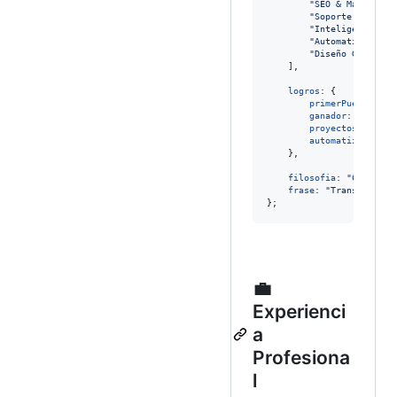
"SEO & Marketing
"Soporte TI & He
"Inteligencia de
"Automatización 
"Diseño Gráfico 
]
,
logros
: 
{
primerPuesto
: 
"P
ganador
: 
"Semana
proyectosFreelan
automatizaciones
}
,
filosofia
: 
"Comprome
frase
: 
"Transformand
}
;
💼
Experienci
a
Profesiona
l