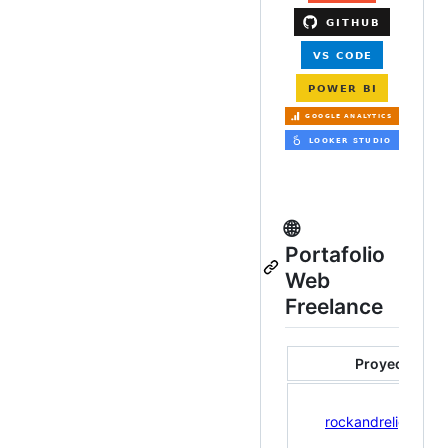
🌐
Portafolio
Web
Freelance
Proyecto
rockandreligion.pe