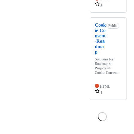
1
Cook
Public
ie-Co
nsent
-Roa
dma
p
Solutions for
Roadmap.sh
Projects =>
Cookie Consent
HTML
1