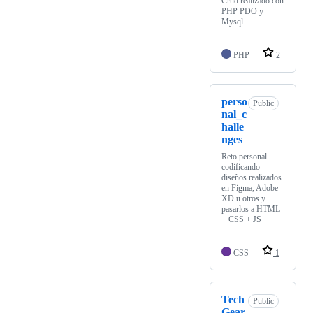
Crud realizado con
PHP PDO y
Mysql
PHP
2
perso
Public
nal_c
halle
nges
Reto personal
codificando
diseños realizados
en Figma, Adobe
XD u otros y
pasarlos a HTML
+ CSS + JS
CSS
1
Tech
Public
Gear-