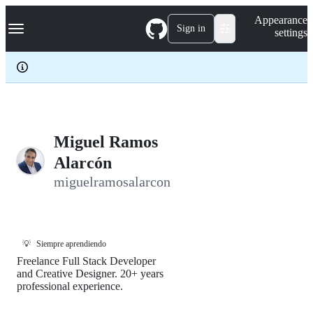
S
Navigation Menu
Appearance
k
Sign in
settings
i
p
t
o
c
o
n
t
e
Miguel Ramos
n
Alarcón
t
miguelramosalarcon
💡
Siempre aprendiendo
Freelance Full Stack Developer
and Creative Designer. 20+ years
professional experience.