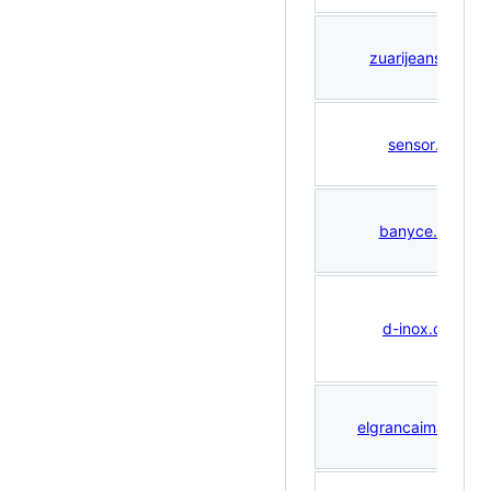
zuarijeans.com
sensor.pe
banyce.com
d-inox.com
elgrancaiman.com