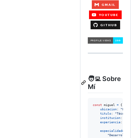
🧑‍💻 Sobre
Mí
const
miguel
=
{
ubicacion
: 
"Lima, Pe
titulo
: 
"Técnico en 
institucion
: 
"IESTP 
experiencia
: 
"+20 añ
especialidades
: 
[
"Desarrollo Web 