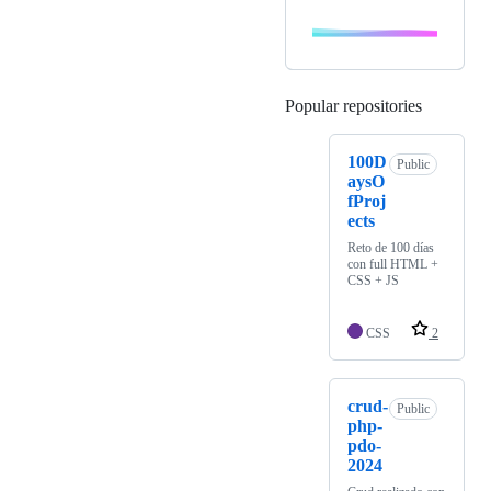
Popular repositories
Loading
100D
Public
aysO
fProj
ects
Reto de 100 días
con full HTML +
CSS + JS
CSS
2
crud-
Public
php-
pdo-
2024