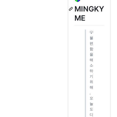
MINGKY
ME
💡
불
편
함
을
해
소
하
기
위
해
,
오
늘
도
디