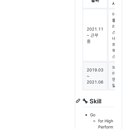
날짜
사
아
틀
라
C
2021.11
스
플
~ 근무
네
개
중
트
(n
웍
스
브
교
2019.03
이
V
~
앤
컨
2021.06
알
개
🔧 Skill
Go
for High
Perform