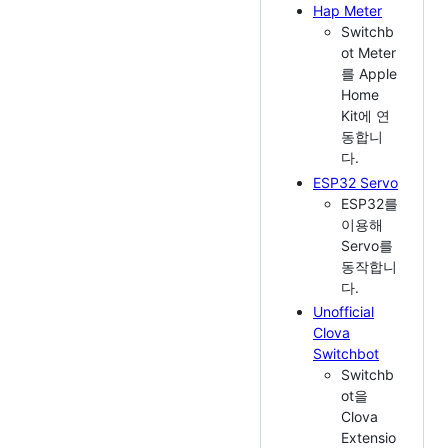
Hap Meter
Switchb
ot Meter
를 Apple
Home
Kit에 연
동합니
다.
ESP32 Servo
ESP32를
이용해
Servo를
동작합니
다.
Unofficial
Clova
Switchbot
Switchb
ot을
Clova
Extensio