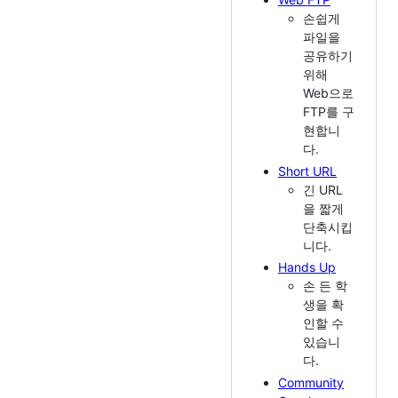
손쉽게
파일을
공유하기
위해
Web으로
FTP를 구
현합니
다.
Short URL
긴 URL
을 짧게
단축시킵
니다.
Hands Up
손 든 학
생을 확
인할 수
있습니
다.
Community