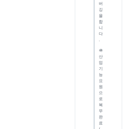
버
깅
을
합
니
다
.
🪖
산
업
기
능
요
원
으
로
복
무
완
료
(