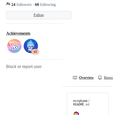
24
followers
·
60
following
Follow
Achievements
x2
Block or report user
Overview
Reposit
mingkyme
/
README
.md