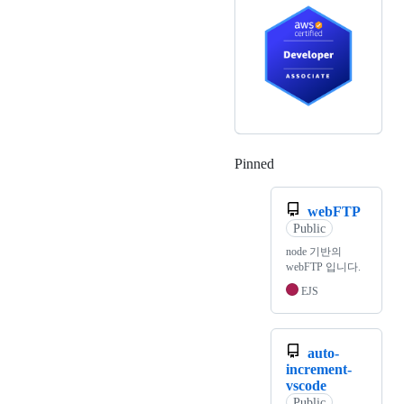
Pinned
Loading
webFTP
Public
node 기반의
webFTP 입니다.
EJS
auto-
increment-
vscode
Public