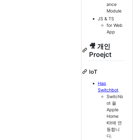
ance
Module
JS & TS
for Web
App
🎥 개인
Proejct
IoT
Hap
Switchbot
Switchb
ot 을
Apple
Home
Kit에 연
동합니
다.