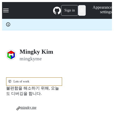
S
Navigation Menu
Appearance
k
Sign in
settings
i
p
t
o
c
o
n
t
e
Mingky Kim
n
mingkyme
t
🤯
Lots of work
불편함을 해소하기 위해, 오늘
도 디버깅을 합니다.
mingky.me