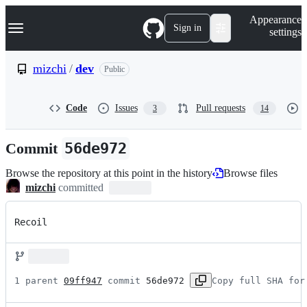
S
Navigation Menu
Appearance
k
Sign in
settings
i
p
t
mizchi
/
dev
Public
o
c
o
Code
Issues
Pull requests
3
14
n
t
e
Commit
56de972
n
t
Browse the repository at this point in the history
Browse files
mizchi
committed
Recoil
1 parent 
09ff947
 commit 
56de972
Copy full SHA for