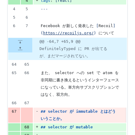
+
4
tags
: 
[react]
4
5
---
5
6
6
7
Fecebook が新しく発表した 
[
Recoil
]
(
https://recoiljs.org/
)
 について
@@ -64,7 +65,9 @@
DefinitelyTyped に PR が出てる
が、まだマージされてない。
64
65
65
66
また、 selector への set で atom を
非同期に書き換えるというインターフェース
になっている。単方向サブスクリプションで
はなく、双方向。
66
67
-
67
## 
selector が immutable とはどう
いうことか。
+
68
## 
selector が mutable