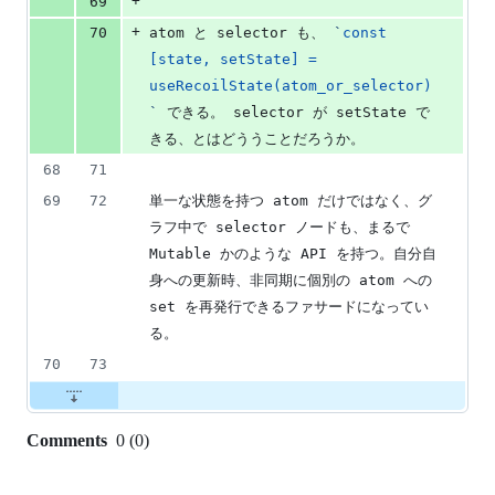
+
69
+
70
atom と selector も、 
`
const 
[state, setState] = 
useRecoilState(atom_or_selector)
`
 できる。 selector が setState で
きる、とはどううことだろうか。
68
71
69
72
単一な状態を持つ atom だけではなく、グ
ラフ中で selector ノードも、まるで 
Mutable かのような API を持つ。自分自
身への更新時、非同期に個別の atom への 
set を再発行できるファサードになってい
る。
70
73
Comments
0
(
0
)
0