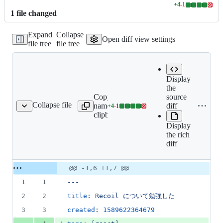
+
4
-
1
Lines
1
file
changed
changed:
4
Expand
Collapse
additions
Open diff view settings
file tree
file tree
&
1
deletion
Display
the
Expand all
Copy file
source
lines:
Collapse file
name to
diff
+
4
-
1
docs/study-recoil.mdx
Lines
docs/study-
clipboard
changed:
recoil.mdx
Display
4
the rich
additions
diff
&
1
deletion
Original
Diff
@@ -1,6 +1,7 @@
Diff line
file line
line
number
1
1
---
number
change
2
2
title
: 
Recoil について勉強した
3
3
created
: 
1589622364679