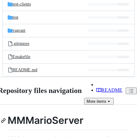
test-clients
test
vagrant
.gitignore
Emakefile
README.md
Repository files navigation
README
More
items
MMMarioServer