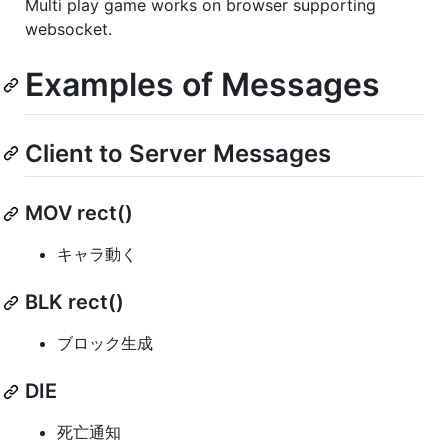
Multi play game works on browser supporting
websocket.
Examples of Messages
Client to Server Messages
MOV rect()
キャラ動く
BLK rect()
ブロック生成
DIE
死亡通知