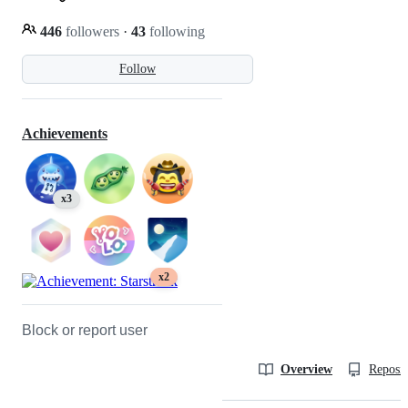
446
followers
·
43
following
Follow
Achievements
x3
x2
Block or report user
Overview
Reposit