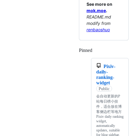
See more on
mok.moe
.
README.md
modify from
renbaoshuo
Pinned
Loading
Pixiv-
daily-
ranking-
widget
Public
会自动更新的P
站每日榜小挂
件，适合放在博
客侧边栏等地方
Pixiv daily ranking
widget,
automatically
updates, suitable
for blog sidebar,