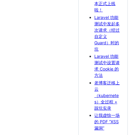
本正式上线
啦！
Laravel 功能
测试中发起多
次请求（经过
自定义
Guard）时的
坑
Laravel 功能
测试中设置请
求 Cookie 的
方法
老博客迁移上
云
（kubernete
s）全过程 +
踩坑实录
让我虚惊一场
的 PDF “XSS
漏洞”