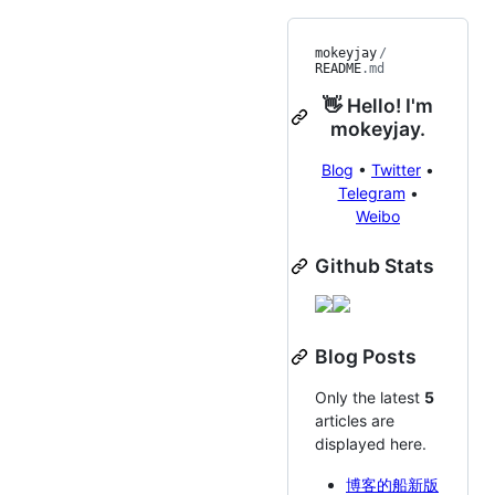
mokeyjay
/
README
.md
👋 Hello! I'm
mokeyjay.
Blog
•
Twitter
•
Telegram
•
Weibo
Github Stats
Blog Posts
Only the latest
5
articles are
displayed here.
博客的船新版