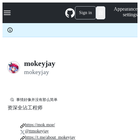
S
Navigation Menu
Appearance
k
Sign in
settings
i
p
t
o
c
o
n
t
e
mokeyjay
n
mokeyjay
t
🤔
事情好像并没有那么简单
资深全沾工程师
https://mok.moe/
@ttmokeyjay
https://t.me/about_mokeyjay