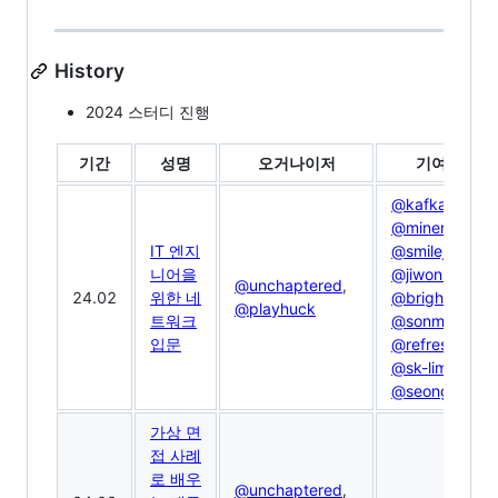
History
2024 스터디 진행
기간
성명
오거나이저
기여자
@kafkaaaa
,
@minenam
,
IT 엔지
@smilejakdu
,
니어을
@jiwon615
,
@unchaptered
,
24.02
위한 네
@brightchul
,
@playhuck
트워크
@sonmansu
,
입문
@refresh88
,
@sk-lim19f
,
@seong-dev
가상 면
접 사례
로 배우
@unchaptered
,