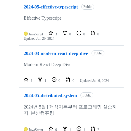
2024-05-effective-typescript
Public
Effective Typescript
JavaScript
3
0
0
0
Updated
Jun 29, 2024
2024-03-modern-react-deep-dive
Public
Modern React Deep Dive
4
1
0
0
Updated
Jun 6, 2024
2024-05-distributed-system
Public
2024년 5월 | 핵심이론부터 프로그래밍 실습까
지, 분산컴퓨팅
JavaScript
0
1
1
2