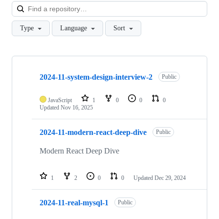
Loa
Type
Language
Sort
Showing
10
2024-11-system-design-interview-2
of
Public
24
repositories
JavaScript
1
0
0
0
Updated
Nov 16, 2025
2024-11-modern-react-deep-dive
Public
Modern React Deep Dive
1
2
0
0
Updated
Dec 29, 2024
2024-11-real-mysql-1
Public