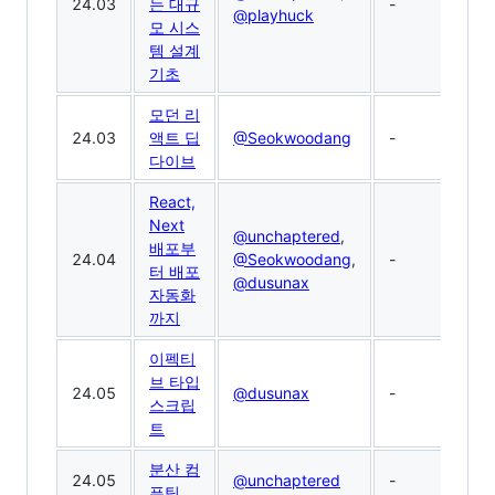
24.03
는 대규
-
@playhuck
모 시스
템 설계
기초
모던 리
24.03
액트 딥
@Seokwoodang
-
다이브
React,
Next
@unchaptered
,
배포부
24.04
@Seokwoodang
,
-
터 배포
@dusunax
자동화
까지
이펙티
브 타입
24.05
@dusunax
-
스크립
트
분산 컴
24.05
@unchaptered
-
퓨팅