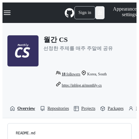
S
Navigation Menu
Appearance
k
Sign in
settings
i
p
t
o
월간 CS
c
o
선정한 주제를 매주 주말에 공유
n
t
e
n
t
18
followers
Korea, South
https://inblog.ai/monthly-cs
Overview
Repositories
Projects
Packages
P
README.md