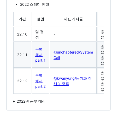
2022 스터디 진행
기간
설명
대표 게시글
기여
팀 결
@unchap
22.10
-
성
@kwany
@unchap
운영
@unchaptered/System
@kwanyu
22.11
체제
Call
@codein
part.1
@sumin-
@unchap
운영
@kwanyung/동기화 객
@kwanyu
22.12
체제
체의 종류
@codein
part.2
@sumin-
2022년 공부 대상