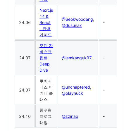
Next.js
14 &
@Seokwoodang
,
24.06
React
-
@dusunax
- 완벽
가이드
모던 자
바스크
24.07
립트
@iamkanguk97
-
Deep
Dive
쿠버네
티스 비
@unchaptered
,
24.07
-
기너 클
@playhuck
래스
함수형
24.10
프로그
@zzinao
-
래밍