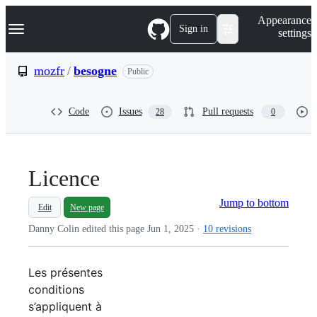
S
Navigation Menu
Appearance
k
Sign in
settings
i
p
t
mozfr
/
besogne
Public
o
c
o
Code
Issues
Pull requests
28
0
n
t
e
n
t
Licence
Jump to bottom
Edit
New page
Danny Colin edited this page
Jun 1, 2025
·
10 revisions
Les présentes
conditions
s’appliquent à