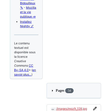
Bidouilleux
🔧
-
Mozilla
et la vie
publique 📣
Installez
Nightly 🌌
Le contenu
textuel est
disponible sous
la licence
Creative
Commons
CC
By-SA 4.0
+ (
en
savoir plus…
)
Pages
54
/images/mozfr_128.jpg
<> 