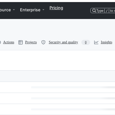
Pricing
ource
Enterprise
Type
/
to 
Actions
Projects
Security and quality
Insights
0