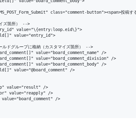
ield[]" value="board_comment_body">

CMS_POST_Form_Submit" class="comment-button"><span>投稿する
ズ箇所） -->

ry_id" value="\{entry:loop.eid\}">

ld[]" value="entry_id">

ールドグループに格納（カスタマイズ箇所） -->

ard_comment[]" value="board_comment_name" />

ard_comment[]" value="board_comment_division" />

ard_comment[]" value="board_comment_body" />

ld[]" value="@board_comment" />

p" value="result" />

or" value="reapply" />

 value="board_comment" />
