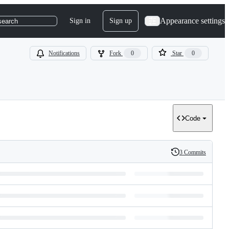
Appearance settings
Sign in
Sign up
search
Notifications
Fork
0
Star
0
Code
3 Commits
History