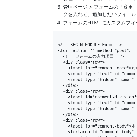
管理ページ > フォームの「変更」
クを入れて、追加したいフィールドグ
フォームのHTMLにカスタムフ
<!-- BEGIN_MODULE Form -->

<form action="" method="post">

  <!-- フォームの入力項目 -->

  <div class="row">

    <label for="comment-name">お
    <input type="text" id="comm
    <input type="hidden" name="f
  </div>

  <div class="row">

    <label id="comment-division
    <input type="text" id="comm
    <input type="hidden" name="f
  </div>

  <div class="row">

    <label for="comment-body">本
    <textarea id="comment-body" 