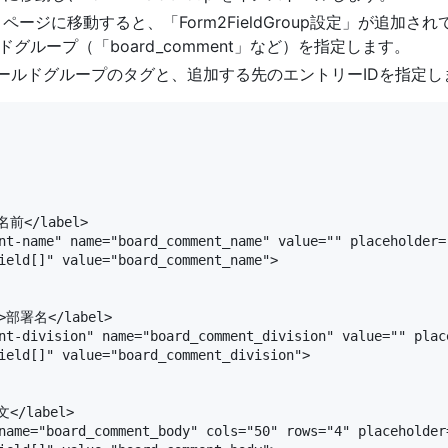
ページに移動すると、「Form2FieldGroup設定」が追加
ループ（「board_comment」など）を指定します。
ィールドグループのタグと、追加する先のエントリーIDを指定し
名前</label>

ent-name" name="board_comment_name" value="" placehold
ield[]" value="board_comment_name">

">部署名</label>

ent-division" name="board_comment_division" value="" pla
ield[]" value="board_comment_division">

文</label>

name="board_comment_body" cols="50" rows="4" placeholder