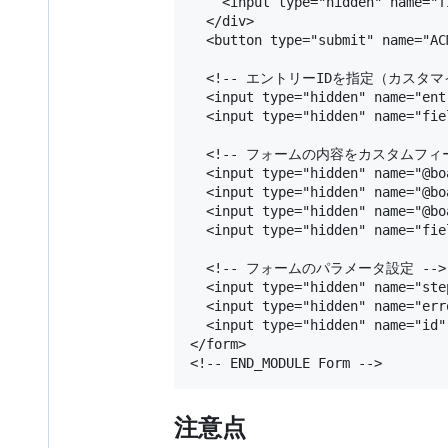
    <input type="hidden" name="f
  </div>

  <button type="submit" name="A
  <!-- エントリーIDを指定（カスタマイ
  <input type="hidden" name="ent
  <input type="hidden" name="fie
  <!-- フォームの内容をカスタムフィ
  <input type="hidden" name="@bo
  <input type="hidden" name="@bo
  <input type="hidden" name="@bo
  <input type="hidden" name="fie
  <!-- フォームのパラメータ設定 -->

  <input type="hidden" name="ste
  <input type="hidden" name="err
  <input type="hidden" name="id"
</form>

注意点