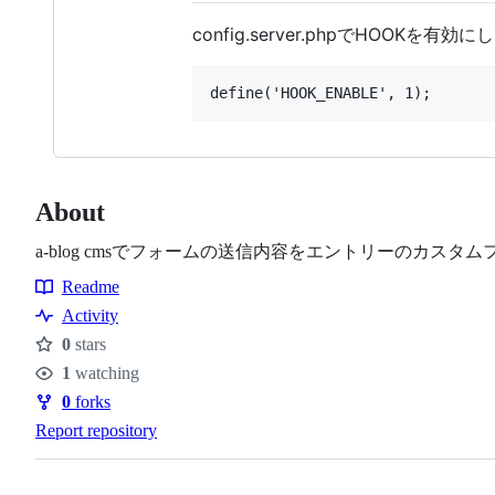
config.server.phpでHOOKを
About
a-blog cmsでフォームの送信内容をエントリーのカス
Readme
Resources
Activity
0
stars
Stars
1
watching
Watchers
0
forks
Forks
Report repository