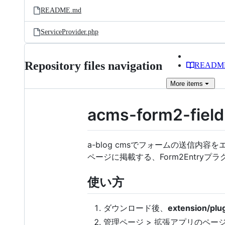
README.md
ServiceProvider.php
Repository files navigation
READM
More
items
acms-form2-fiel
a-blog cmsでフォームの送信
ページに掲載する、Form2Entr
使い方
ダウンロード後、
extension/plu
管理ページ > 拡張アプリのページに