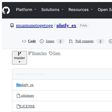
S
Navigation Menu
k
Platform
Solutions
Resources
Open S
i
p
t
msamunetogetoge
/
plotly_ex
Public
o
c
o
n
Code
Issues
Pull requests
0
0
t
e
Branches
Tags
n
master
t
Folders
Latest
and
plotly_ex
commit
files
.gitignore
LICENSE