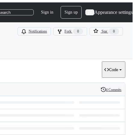
Appearance settings
Sign in
Sign up
search
Notifications
Fork
0
Star
0
Code
4 Commits
History