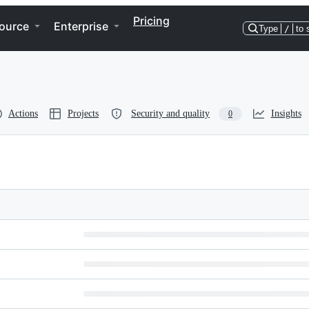
Pricing
ource
Enterprise
Type
/
to 
Actions
Projects
Security and quality
Insights
0