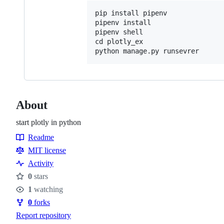
pip install pipenv

pipenv install

pipenv shell

cd plotly_ex

About
start plotly in python
Readme
Resources
MIT license
Activity
0
stars
Stars
1
watching
Watchers
0
forks
Forks
Report repository