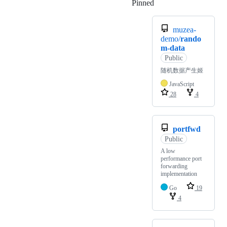
Pinned
Loading
muzea-
demo/
rando
m-data
Public
随机数据产生姬
JavaScript
28
4
portfwd
Public
A low
performance port
forwarding
implementation
Go
19
4