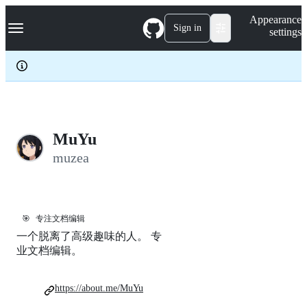
S
Navigation Menu
Appearance
k
Sign in
settings
i
p
t
o
c
o
n
t
e
MuYu
n
muzea
t
🎯
专注文档编辑
一个脱离了高级趣味的人。 专
业文档编辑。
https://about.me/MuYu