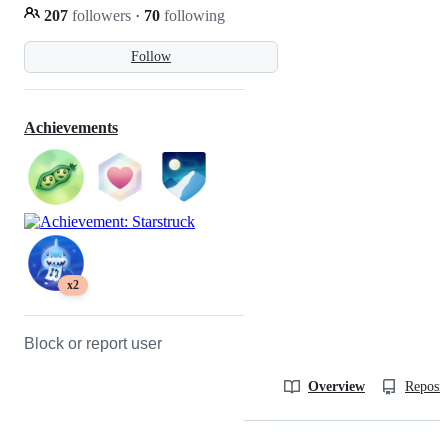
207
followers
·
70
following
Follow
Achievements
x2
Block or report user
Overview
Reposit