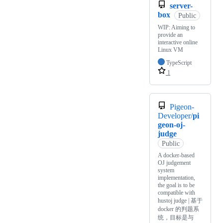
server-
box
Public
WIP: Aiming to
provide an
interactive online
Linux VM
TypeScript
1
Pigeon-
Developer/
pi
geon-oj-
judge
Public
A docker-based
OJ judgement
system
implementation,
the goal is to be
compatible with
hustoj judge | 基于
docker 的判题系
统，目标是与