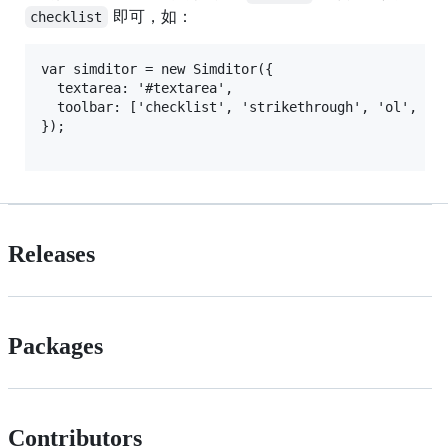
即可，如：
checklist
var simditor = new Simditor({

  textarea: '#textarea',

  toolbar: ['checklist', 'strikethrough', 'ol', 'ul
});

Releases
Packages
Contributors