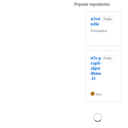
Popular repositories
Loading
n5sst
Public
udio
Présentation
n5s-g
Public
raph-
algor
ithms
-l3
Java