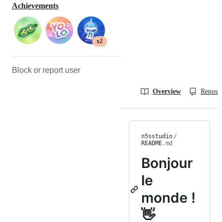
Achievements
x2
Block or report user
Overview
Reposit
n5sstudio
/
README
.md
Bonjour
le
monde !
👋