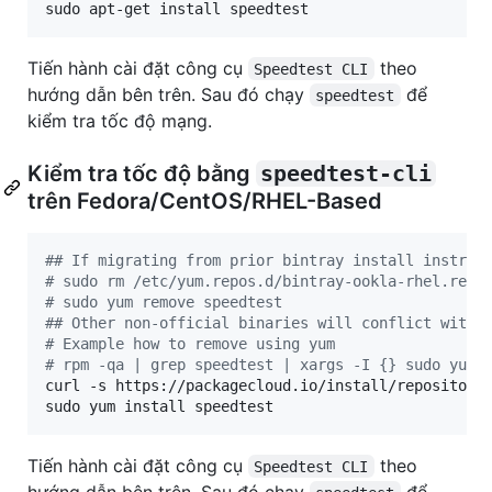
sudo apt-get install speedtest
Tiến hành cài đặt công cụ
theo
Speedtest CLI
hướng dẫn bên trên. Sau đó chạy
để
speedtest
kiểm tra tốc độ mạng.
Kiểm tra tốc độ bằng
speedtest-cli
trên Fedora/CentOS/RHEL-Based
#
# If migrating from prior bintray install instruc
#
 sudo rm /etc/yum.repos.d/bintray-ookla-rhel.repo
#
 sudo yum remove speedtest
#
# Other non-official binaries will conflict with 
#
 Example how to remove using yum
#
 rpm -qa | grep speedtest | xargs -I {} sudo yum 
curl -s https://packagecloud.io/install/repositori
sudo yum install speedtest
Tiến hành cài đặt công cụ
theo
Speedtest CLI
hướng dẫn bên trên. Sau đó chạy
để