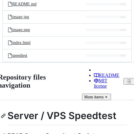
README.md
image.jpg
image.png
index.html
speedtest
README
Repository files
MIT
navigation
license
More
items
Server / VPS Speedtest