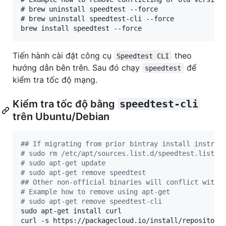
# brew uninstall speedtest --force

# brew uninstall speedtest-cli --force

Tiến hành cài đặt công cụ
theo
Speedtest CLI
hướng dẫn bên trên. Sau đó chạy
để
speedtest
kiểm tra tốc độ mạng.
Kiểm tra tốc độ bằng
speedtest-cli
trên Ubuntu/Debian
#
# If migrating from prior bintray install instruc
#
 sudo rm /etc/apt/sources.list.d/speedtest.list
#
 sudo apt-get update
#
 sudo apt-get remove speedtest
#
# Other non-official binaries will conflict with 
#
 Example how to remove using apt-get
#
 sudo apt-get remove speedtest-cli
sudo apt-get install curl

curl -s https://packagecloud.io/install/repositori