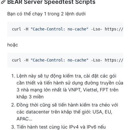
BEAR Server Speedtest Scripts
Bạn có thể chạy 1 trong 2 lệnh dưới
curl -H 
"
Cache-Control: no-cache
"
 -Lso- https://ba
hoặc
curl -H 
"
Cache-Control: no-cache
"
 -Lso- https://ra
Lệnh này sẽ tự động kiểm tra, cài đặt các gói
cần thiết và tiến hành sử dụng đường truyền của
3 nhà mạng lớn nhất là VNPT, Viettel, FPT trên
khắp 3 miền
Đồng thời cũng sẽ tiến hành kiểm tra chéo với
các datacenter trên khắp thế giới: USA, EU,
APAC...
Tiến hành test cùng lúc IPv4 và IPv6 nếu