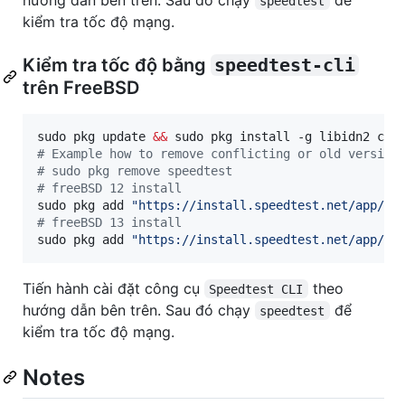
speedtest
kiểm tra tốc độ mạng.
Kiểm tra tốc độ bằng
speedtest-cli
trên FreeBSD
sudo pkg update 
&&
#
 Example how to remove conflicting or old version
#
 sudo pkg remove speedtest
#
 freeBSD 12 install
sudo pkg add 
"
https://install.speedtest.net/app/cl
#
 freeBSD 13 install
sudo pkg add 
"
https://install.speedtest.net/app/cl
Tiến hành cài đặt công cụ
theo
Speedtest CLI
hướng dẫn bên trên. Sau đó chạy
để
speedtest
kiểm tra tốc độ mạng.
Notes️