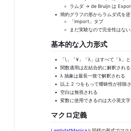
ラムダ → de Bruijn は Exp
簡約グラフの形からラムダ式を逆
「Import」タブ
まだ実験なので完全性はない
基本的な入力形式
「\」「¥」「λ」はすべて「λ」
関数適用は左結合的に解釈される
λ 抽象は最長一致で解釈される
以上 2 つをもって曖昧性が排除
空白は無視される
変数に使用できるのは大小英文字（
マクロ定義
Lambda*Magica
と同様の形式でマク