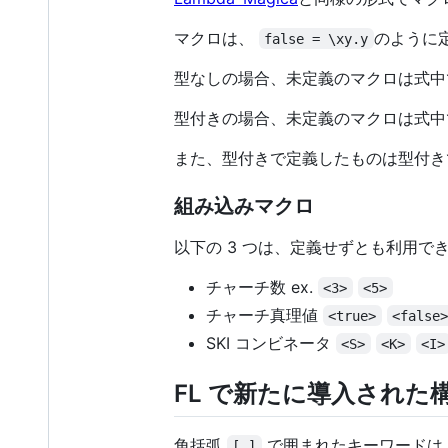
マクロは、
のように
false = \xy.y
型なしの場合、未定義のマクロは式中
型付きの場合、未定義のマクロは式中
また、型付きで定義したものは型付き
組み込みマクロ
以下の 3 つは、定義せずとも利用
チャーチ数 ex.
<3>
<5>
チャーチ真理値
<true>
<false
SKI コンビネータ
<S>
<K>
<I>
FL で新たに導入された
角括弧
で囲まれたキーワードは、
[ ]