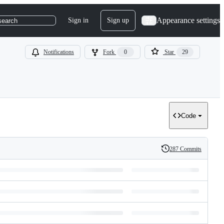
Appearance settings
Sign in
Sign up
search
Notifications
Fork
0
Star
29
Code
287 Commits
History