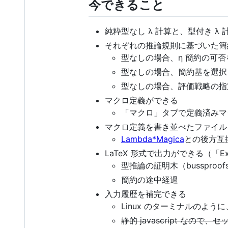
今できること
純粋型なし λ 計算と、型付き λ
それぞれの推論規則に基づいた簡
型なしの場合、η 簡約の可
型なしの場合、簡約基を選択
型なしの場合、評価戦略の指
マクロ定義ができる
「マクロ」タブで定義済みマ
マクロ定義を書き並べたファイル
Lambda*Magica
との後方互換
LaTeX 形式で出力ができる（「Ex
型推論の証明木（bussproo
簡約の途中経過
入力履歴を補完できる
Linux のターミナルのよ
静的 javascript なの