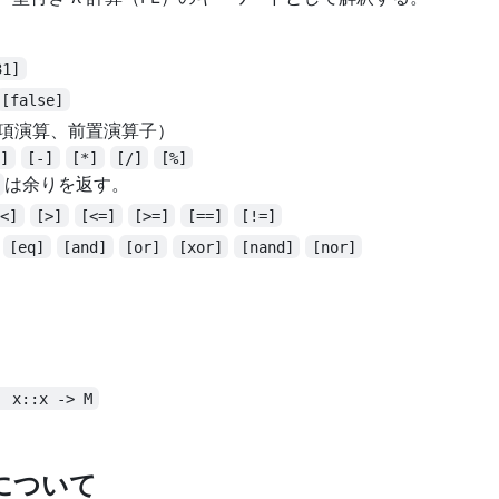
31]
[false]
 項演算、前置演算子）
+]
[-]
[*]
[/]
[%]
は余りを返す。
[<]
[>]
[<=]
[>=]
[==]
[!=]
：
[eq]
[and]
[or]
[xor]
[nand]
[nor]
| x::x -> M
換について