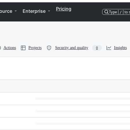
Pricing
ource
Enterprise
Type
/
to 
Actions
Projects
Security and quality
Insights
0