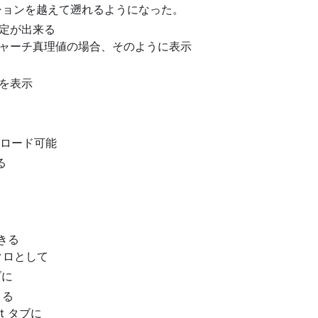
、セッションを越えて遡れるようになった。
定が出来る
ャーチ真理値の場合、そのように表示
を表示
ンロード可能
る
きる
マクロとして
ブに
きる
ort タブに