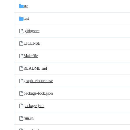
src
test
.gitignore
LICENSE
Makefile
README.md
graph_closure.csv
package-lock.json
package.json
run.sh