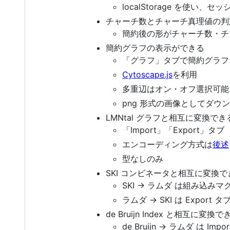
localStorage を使い
チャーチ数とチャーチ真理値の判
簡約後の形がチャーチ数・チ
簡約グラフの表示ができる
「グラフ」タブで簡約グラフ
Cytoscape.js
を利用
多重辺はオン・オフ選択可能
png 形式の画像としてダウ
LMNtal グラフと相互に変換でき
「Import」「Export」タブ
エンコーディング方式は
後述
型なしのみ
SKI コンビネータと相互に変換で
SKI → ラムダ は組み込み
ラムダ → SKI は Export タ
de Bruijn Index と相互に変換で
de Bruijn → ラムダ は Imp