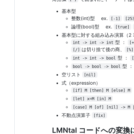
基本型
整数(int)型 ex.
[-1]
[25
論理(bool)型 ex.
[true]
基本型に対する組み込み演算（2
型 ：
int -> int -> int
[
は切り捨て後の商、
[/]
[%]
型 ：
int -> int -> bool
型 
bool -> bool -> bool
空リスト
[nil]
式（expression）
[if] M [then] M [else] M
[let] x=M [in] M
[case] M [of] [nil] -> M 
不動点演算子
[fix]
LMNtal コードへの変