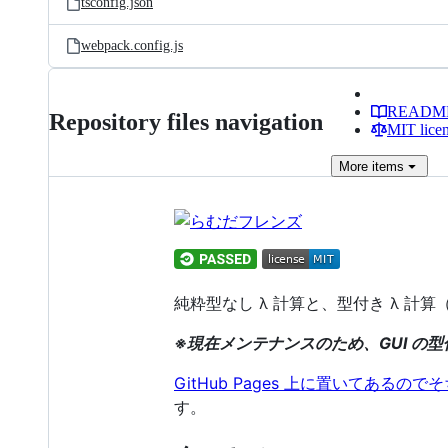
tsconfig.json
webpack.config.js
READM
Repository files navigation
MIT lice
More
items
純粋型なし λ 計算と、型付き λ 計
※現在メンテナンスのため、GUI の
GitHub Pages 上に置いてあるの
す。