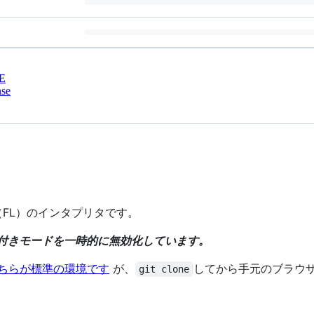
E
nse
算（FL）のインタプリタです。
型付きモードを一時的に無効化しています。
でそちらが標準の環境です
が、
してから手元のブラウ
git clone