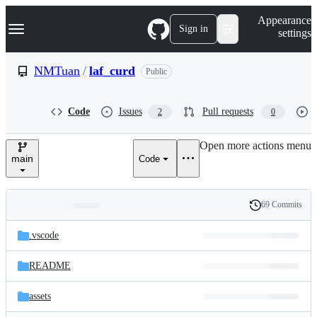
S
Navigation Menu
Appearance
k
Sign in
settings
i
p
t
NMTuan
/
laf_curd
Public
o
c
o
Code
Issues
Pull requests
2
0
n
t
e
Open more actions menu
n
main
Code
t
69 Commits
Folders
History
Latest
and
.vscode
commit
files
README
assets