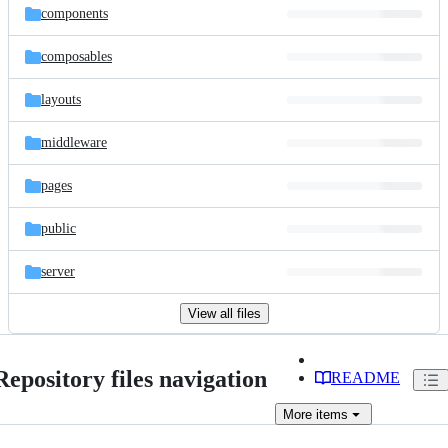
components
composables
layouts
middleware
pages
public
server
View all files
Repository files navigation
README
More
items