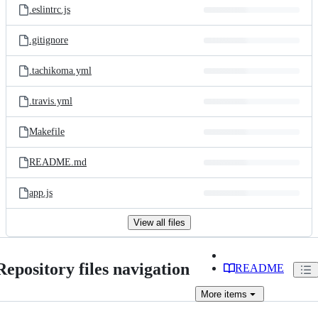
.eslintrc.js
.gitignore
.tachikoma.yml
.travis.yml
Makefile
README.md
app.js
View all files
Repository files navigation
README
More
items