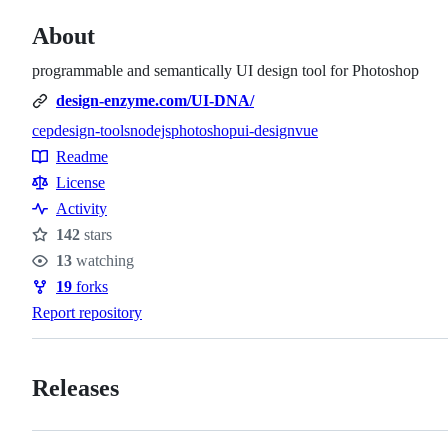
About
programmable and semantically UI design tool for Photoshop
design-enzyme.com/UI-DNA/
cep
design-tools
nodejs
photoshop
ui-design
vue
Topics
Readme
Resources
License
Activity
142
stars
Stars
13
watching
Watchers
19
forks
Forks
Report repository
Releases