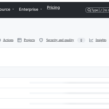
Pricing
ource
Enterprise
Type
/
to 
Actions
Projects
Security and quality
Insights
0