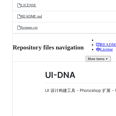
LICENSE
README.md
licenses.csv
READM
Repository files navigation
License
More
items
UI-DNA
UI 设计构建工具 - Photoshop 扩展 - 