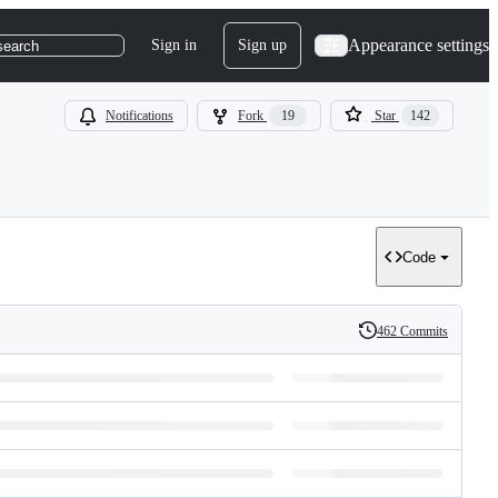
Appearance settings
Sign in
Sign up
search
Notifications
Fork
19
Star
142
Code
462 Commits
History