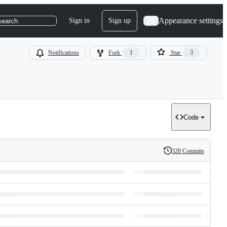
Appearance settings
Sign in
Sign up
search
Notifications
Fork
1
Star
3
Code
320 Commits
History