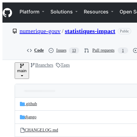
S
Navigation Menu
k
Platform
Solutions
Resources
Open S
i
p
t
numerique-gouv
/
statistiques-impact
Public
o
c
o
n
Code
Issues
Pull requests
13
1
t
e
Branches
Tags
n
main
t
Folders
Latest
and
.github
commit
files
django
CHANGELOG.md