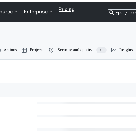
Pricing
ource
Enterprise
Type
/
to 
Actions
Projects
Security and quality
Insights
0