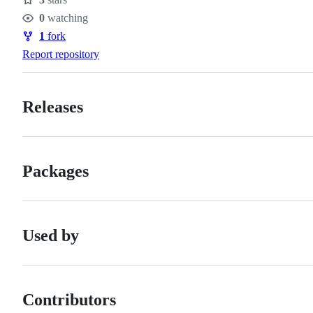
Stars
0
watching
Watchers
1
fork
Forks
Report repository
Releases
Packages
Used by
Contributors