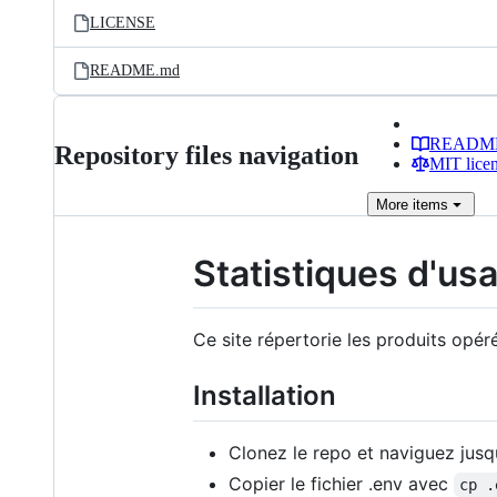
LICENSE
README.md
READM
Repository files navigation
MIT lice
More
items
Statistiques d'us
Ce site répertorie les produits opéré
Installation
Clonez le repo et naviguez jusq
Copier le fichier .env avec
cp .