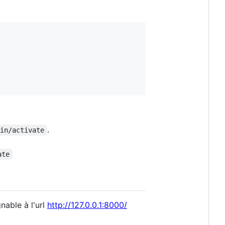
.
bin/activate
ate
gnable à l'url
http://127.0.0.1:8000/