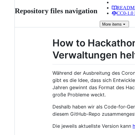
READM
Repository files navigation
CC0-1.0 
More
items
How to Hackatho
Verwaltungen hel
Während der Ausbreitung des Coron
gibt es die Idee, dass sich Entwick
Jahren gewinnt das Format des Hack
große Probleme weckt.
Deshalb haben wir als Code-for-G
diesem GitHub-Repo zusammengeste
Die jeweils aktuellste Version kann
h