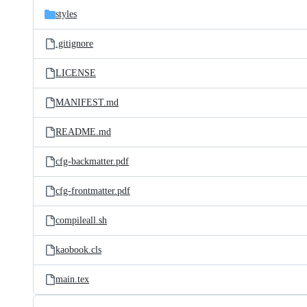
styles
.gitignore
LICENSE
MANIFEST.md
README.md
cfg-backmatter.pdf
cfg-frontmatter.pdf
compileall.sh
kaobook.cls
main.tex