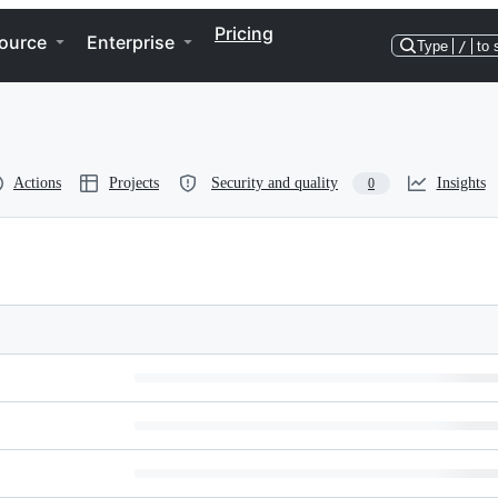
Pricing
ource
Enterprise
Type
/
to 
Actions
Projects
Security and quality
Insights
0