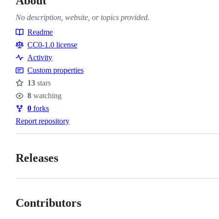
About
No description, website, or topics provided.
Readme
Resources
CC0-1.0 license
Activity
Custom properties
13
stars
Stars
8
watching
Watchers
0
forks
Forks
Report repository
Releases
Contributors