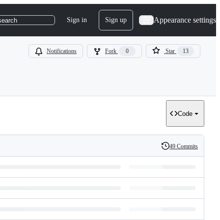
Appearance settings
Sign in
Sign up
search
Notifications
Fork
0
Star
13
Code
49 Commits
History