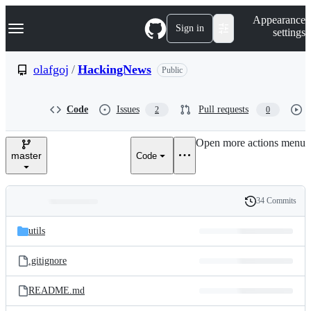
S
Navigation Menu
Appearance
k
Sign in
settings
i
p
t
olafgoj
/
HackingNews
Public
o
c
o
Code
Issues
Pull requests
2
0
n
t
e
Open more actions menu
n
master
Code
t
34 Commits
Folders
History
Latest
and
utils
commit
files
.gitignore
README.md