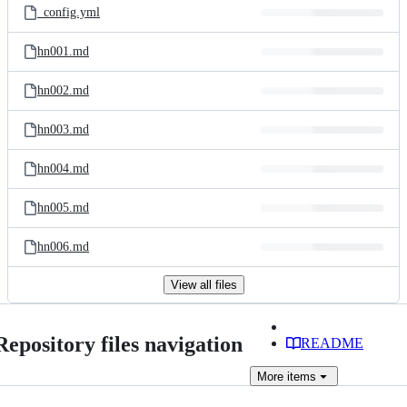
_config.yml
hn001.md
hn002.md
hn003.md
hn004.md
hn005.md
hn006.md
View all files
Repository files navigation
README
More
items