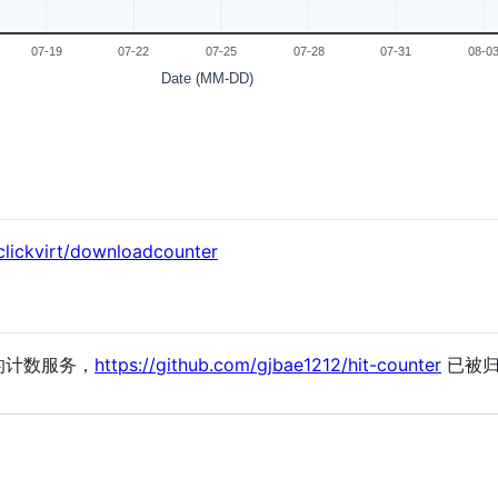
clickvirt/downloadcounter
提供的计数服务，
https://github.com/gjbae1212/hit-counter
已被归