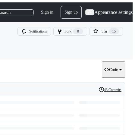
Appearance settings
Sign in
Sign up
search
Notifications
Fork
0
Star
15
Code
43 Commits
History