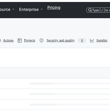
Pricing
ource
Enterprise
Type
/
to 
Actions
Projects
Security and quality
Insights
0