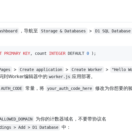
，导航至
>
ashboard
Storage & Databases
D1 SQL Database
T
PRIMARY KEY
, count 
INTEGER
 DEFAULT 
0
 );
>
>
>
Pages
Create application
Create Worker
"Hello W
码到Worker编辑器中的
应用部署。
worker.js
常量，将
修改为你想要的验
AUTH_CODE
your_auth_code_here
为你的计数器域名，不要带协议名
ALLOWED_DOMAIN
中：
dings > Add > D1 Database