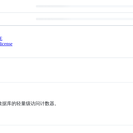
E
license
和 D1 数据库的轻量级访问计数器。