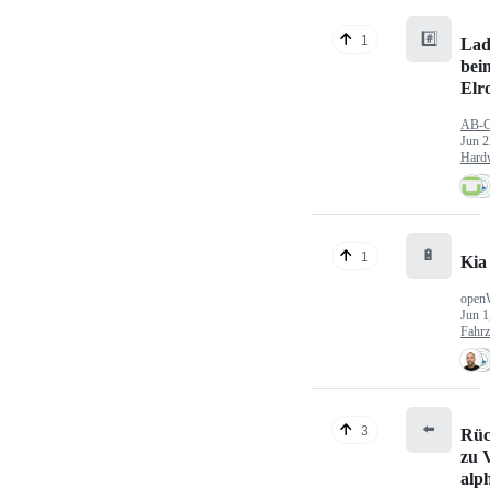
#️⃣
1
Lad
bei
Elr
AB-
Jun 2
Hard
🔋
1
Kia
open
Jun 1
Fahr
⬅️
3
Rüc
zu V
alp