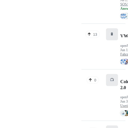
Jul 2
SOS/
Answ
🔋
13
VW
open
Jun 1
Fahr
📺
0
Col
2.0
open
Jun 3
Useri