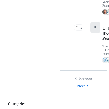
Vorsc
Featu
🔋
1
Unt
ID.
Peu
TomC
Jul 2
Fahr
Previous
Next
Categories
Categories,