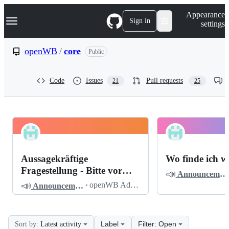
S
Navigation Menu
Appearance
k
Sign in
settings
i
p
t
openWB
/
core
Public
o
c
o
Code
Issues
Pull requests
21
25
n
t
e
n
t
openWB
Pinned
core
Discussions
Aussagekräftige
Wo finde ich w
Discussions
Fragestellung - Bitte vor
📣
Announcements
dem Posten lesen
📣
·
openWB Admin
Announcements
Label
Filter: Open
Sort by:
Latest activity