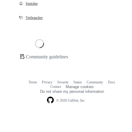
🪫
Speicher
🔌
Verbraucher
Loading
Community guidelines
Community
links
Terms
Privacy
Security
Status
Community
Docs
Footer
Footer
Contact
Manage cookies
navigation
Do not share my personal information
© 2026 GitHub, Inc.