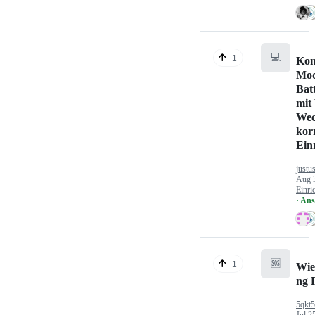
💻
1
Kon
Mod
Bat
mit
Wec
kor
Ein
justu
Aug 
Einri
· An
🆘
1
Wie
ng 
5qkt