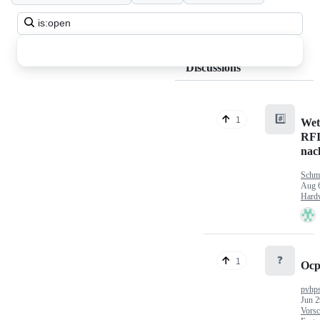
Search
all
discussions
Discussions
#️⃣
1
Wet
RFI
nac
Schm
Aug 
Hard
❓
1
Ocp
pvhp
Jun 2
Vorsc