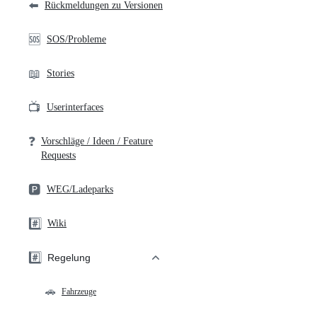
⬅️
Rückmeldungen zu Versionen
🆘
SOS/Probleme
📖
Stories
📺
Userinterfaces
❓
Vorschläge / Ideen / Feature
Requests
🅿️
WEG/Ladeparks
#️⃣
Wiki
#️⃣
Regelung
🚗
Fahrzeuge