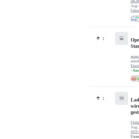
dth3
Aug 
Fahr
💻
1
Ope
Sta
aquac
aske
Einri
· An
🆘
1
Lad
wir
gest
Flohl
Aug 
SOS/
Unan