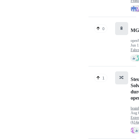
Featu
🔋
0
MG
open
Jun 1
Fahr
🔀
1
Ste
Sol
dur
op
brain
Aug 
Exter
(§14