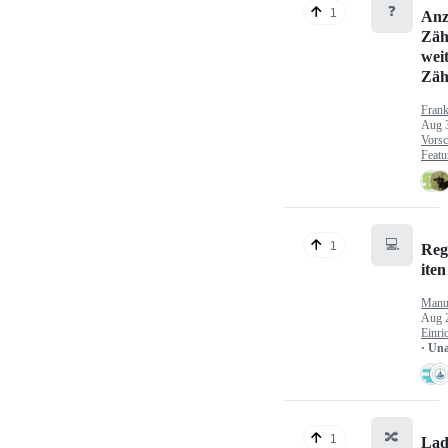
❓
1
Anz
Zäh
wei
Zäh
Fran
Aug 
Vorsc
Featu
💻
1
Reg
iten
Manu
Aug 
Einri
· Un
🔀
1
Lad