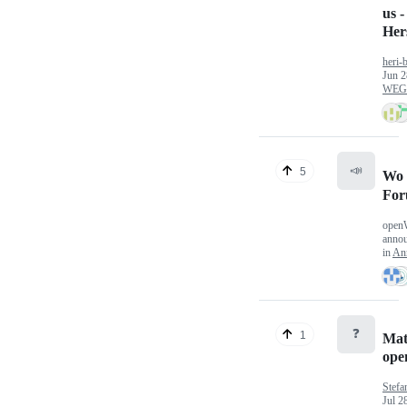
us -
Hers
heri-
Jun 2
WEG/
📣
5
Wo 
Fo
open
anno
in
An
❓
1
Mat
op
Stefa
Jul 2