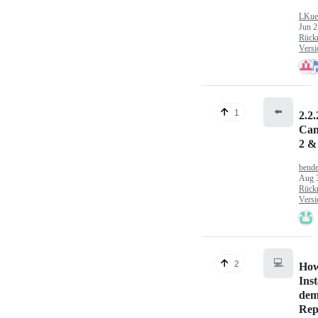
LKue
Jun 2
Rück
Versi
⬅️
1
2.2.
Can
2 &
bende
Aug 
Rück
Versi
💻
2
How
Inst
dem
Rep