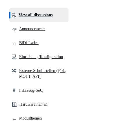
most
helpful,
View all discussions
and
community
📣
Announcements
links
↔️
BiDi-Laden
💻
Einrichtung/Konfiguration
🔀
Externe Schnittstellen (§14a,
MQTT, API)
🔋
Fahrzeug-SoC
#️⃣
Hardwarethemen
↔️
Modulthemen