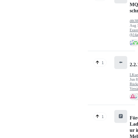
MQ
sch
dth3
Aug 
Exter
(§14
⬅️
1
2.2.
LKue
Jun 8
Rück
Versi
🅿️
1
För
Lad
ur 
Meh