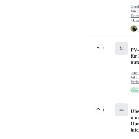
Gerol
Jun 2
Einri
· Un
🔌
2
PV-
für
nut
peter
Jul 1
Verbr
🚗
1
Übe
n mi
Ope
inte