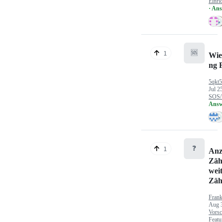
Einri
· An
🆘
1
Wie
ng 
5qkt
Jul 2
SOS/
Answ
❓
1
Anz
Zäh
wei
Zäh
Fran
Aug 
Vorsc
Featu