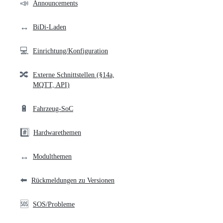
community
📣
Announcements
links
↔️
BiDi-Laden
💻
Einrichtung/Konfiguration
🔀
Externe Schnittstellen (§14a,
MQTT, API)
🔋
Fahrzeug-SoC
#️⃣
Hardwarethemen
↔️
Modulthemen
⬅️
Rückmeldungen zu Versionen
🆘
SOS/Probleme