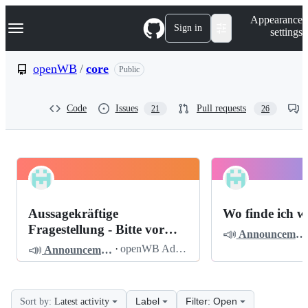
S
Navigation Menu
Appearance
k
Sign in
settings
i
p
t
openWB
/
core
Public
o
c
o
Code
Issues
Pull requests
21
26
n
t
e
n
t
openWB
Pinned
core
Discussions
Aussagekräftige
Wo finde ich w
Discussions
Fragestellung - Bitte vor
📣
Announcements
dem Posten lesen
📣
·
openWB Admin
Announcements
Label
Filter: Open
Sort by:
Latest activity