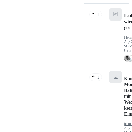
🆘
1
Lad
wir
gest
Flohl
Aug 
SOS/
Unan
💻
1
Kon
Mod
Bat
mit
Wec
kor
Ein
justu
Aug 