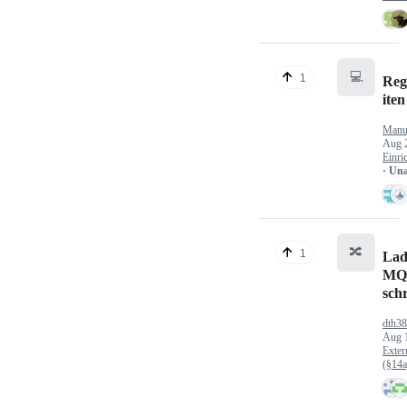
💻
1
Reg
iten
Manu
Aug 
Einri
· Un
🔀
1
Lad
MQ
sch
dth3
Aug 
Exter
(§14