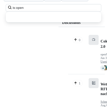
Search
all
discussions
Discussions
📺
0
Col
2.0
open
Jun 3
Useri
#️⃣
1
Wet
RFI
nac
Schm
Aug 