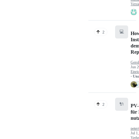
Versi
💻
2
How
Inst
dem
Rep
Gerol
Jun 2
Einri
· Un
🔌
2
PV-
für
nut
peter
Jul 1
Verbr