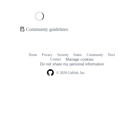
Loading
Community guidelines
Community
links
Terms
Privacy
Security
Status
Community
Docs
Footer
Footer
Contact
Manage cookies
navigation
Do not share my personal information
© 2026 GitHub, Inc.