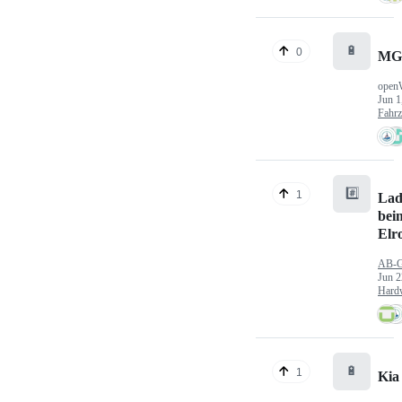
🔋
0
MG
open
Jun 1
Fahr
#️⃣
1
Lad
bei
Elr
AB-
Jun 2
Hard
🔋
1
Kia