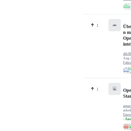
🚗
1
Übe
n mi
Ope
inte
dth3
Aug 
Fahr
💻
1
Ope
Sta
aquac
aske
Einri
· An