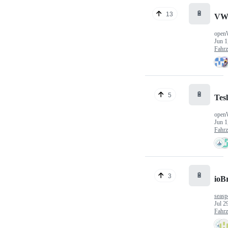
🔋
13
VW
open
Jun 1
Fahr
🔋
5
Tes
open
Jun 1
Fahr
🔋
3
ioB
seasp
Jul 2
Fahr