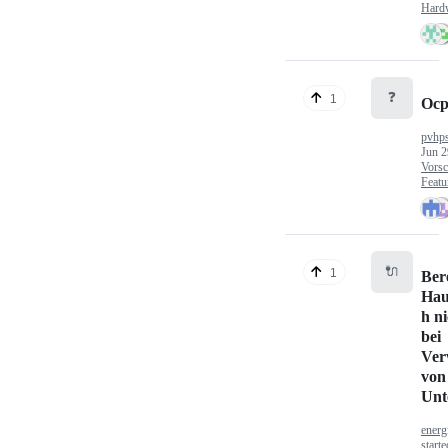
Hard
❓
1
Ocp
pvhp
Jun 2
Vorsc
Featu
🔌
1
Ber
Hau
h n
bei
Ver
von
Unt
energ
start