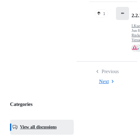
⬅️
1
2.2.
LKue
Jun 8
Rück
Versi
Previous
Next
Categories
Categories,
most
helpful,
View all discussions
and