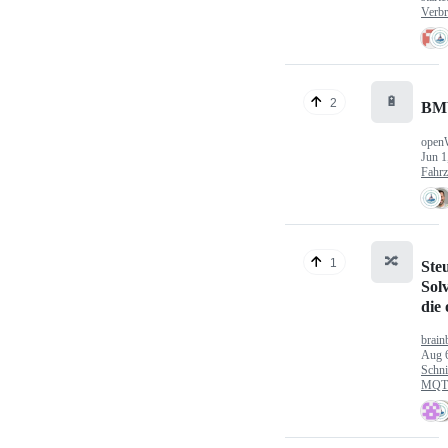
Verbr
🔋
2
BM
open
Jun 1
Fahr
🔀
1
Ste
Sol
die
brain
Aug 
Schni
MQTT