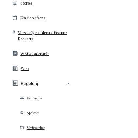
📖
Stories
📺
Userinterfaces
❓
Vorschläge / Ideen / Feature
Requests
🅿️
WEG/Ladeparks
#️⃣
Wiki
#️⃣
Regelung
🚗
Fahrzeuge
🪫
Speicher
🔌
Verbraucher