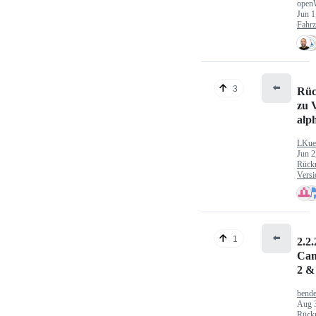
open
Jun 1
Fahr
⬅️
3
Rüc
zu V
alp
LKue
Jun 2
Rück
Versi
⬅️
1
2.2.
Can
2 &
bende
Aug 
Rück