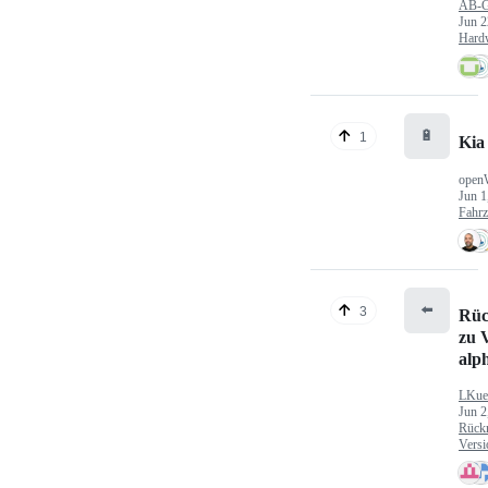
AB-
Jun 2
Hard
🔋
1
Kia
open
Jun 1
Fahr
⬅️
3
Rüc
zu V
alp
LKue
Jun 2
Rück
Versi