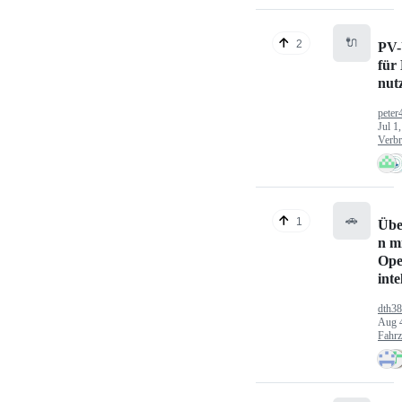
🔌
2
PV-
für
nut
peter
Jul 1
Verbr
🚗
1
Übe
n mi
Ope
inte
dth3
Aug 
Fahr