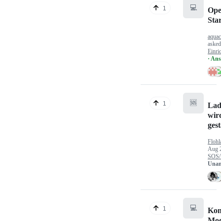
💻
1
Ope
Sta
aquac
aske
Einri
· An
🆘
1
Lad
wir
gest
Flohl
Aug 
SOS/
Unan
💻
1
Kon
Mod