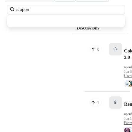
Search
all
discussions
Discussions
📺
0
Col
2.0
open
Jun 3
Useri
🔋
1
Ren
open
Jun 1
Fahr