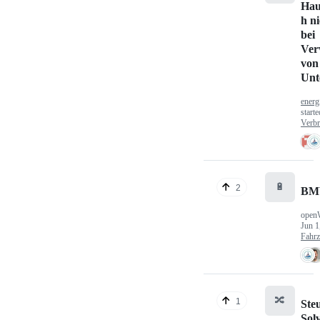
Hau
h n
bei
Ver
von
Unt
energ
start
Verbr
🔋
2
BM
open
Jun 1
Fahr
🔀
1
Ste
Sol