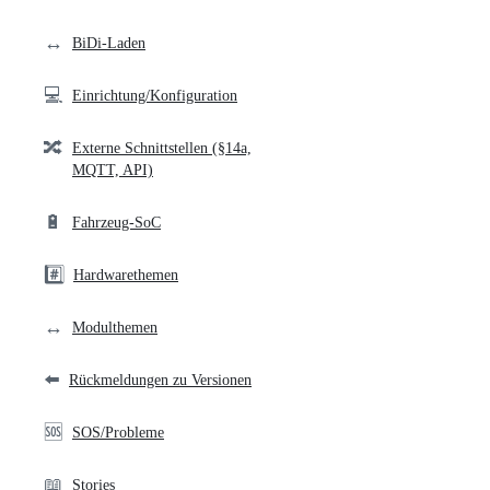
links
↔️
BiDi-Laden
💻
Einrichtung/Konfiguration
🔀
Externe Schnittstellen (§14a,
MQTT, API)
🔋
Fahrzeug-SoC
#️⃣
Hardwarethemen
↔️
Modulthemen
⬅️
Rückmeldungen zu Versionen
🆘
SOS/Probleme
📖
Stories