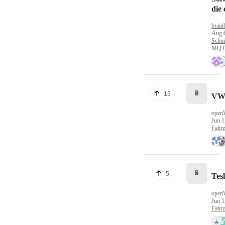
die
brain
Aug 
Schni
MQTT
🔋
13
VW
open
Jun 1
Fahr
🔋
5
Tes
open
Jun 1
Fahr