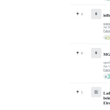
🔋
3
ioB
seasp
Jul 2
Fahr
🔋
0
MG
open
Jun 1
Fahr
#️⃣
1
Lad
bei
Elr