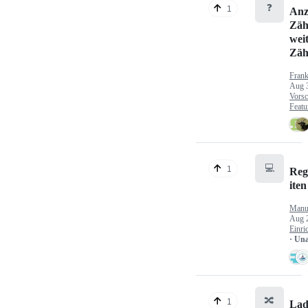
❓
1
Anz
Zäh
wei
Zäh
Fran
Aug 
Vorsc
Featu
💻
1
Reg
iten
Manu
Aug 
Einri
· Un
🔀
1
Lad