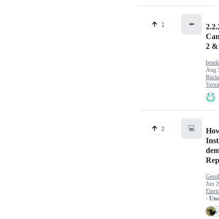
⬅️
1
2.2.
Can
2 &
bende
Aug 
Rück
Versi
💻
2
How
Inst
dem
Rep
Gerol
Jun 2
Einri
· Un