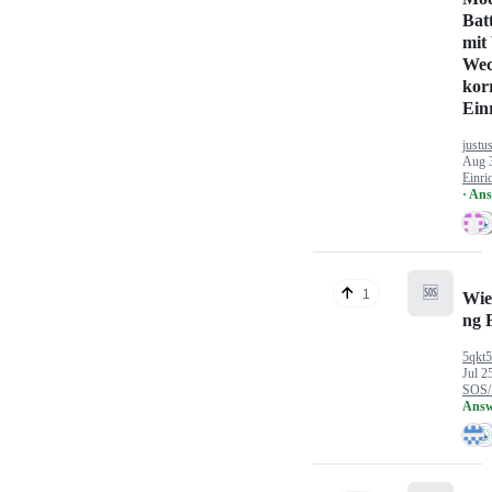
Bat
mit
Wec
kor
Ein
justu
Aug 
Einri
· An
🆘
1
Wie
ng 
5qkt
Jul 2
SOS/
Answ