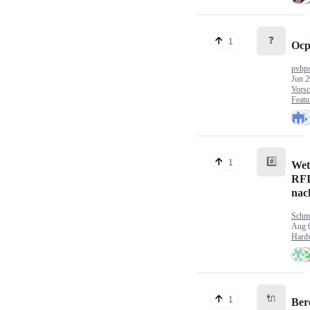
❓
1
Ocp
pvhp
Jun 2
Vorsc
Featu
#️⃣
1
Wet
RFI
nac
Schm
Aug 
Hard
🔌
1
Ber