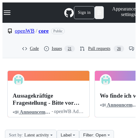
S
Navigation Menu
Appearance
k
Sign in
settings
i
p
t
openWB
/
core
Public
o
c
o
Code
Issues
Pull requests
21
26
n
t
e
n
t
openWB
Pinned
core
Discussions
Aussagekräftige
Wo finde ich w
Discussions
Fragestellung - Bitte vor
📣
Announcements
dem Posten lesen
📣
·
openWB Admin
Announcements
Label
Filter: Open
Sort by:
Latest activity