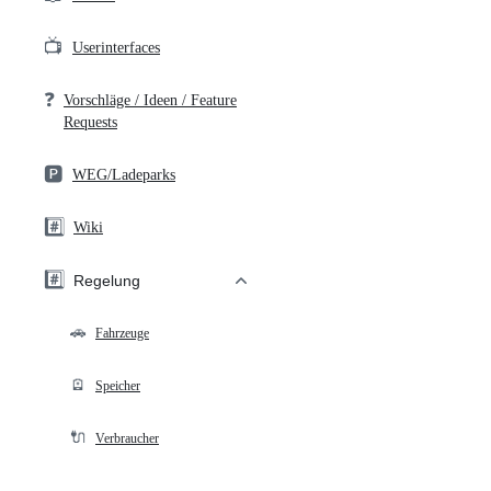
📺
Userinterfaces
❓
Vorschläge / Ideen / Feature
Requests
🅿️
WEG/Ladeparks
#️⃣
Wiki
#️⃣
Regelung
🚗
Fahrzeuge
🪫
Speicher
🔌
Verbraucher