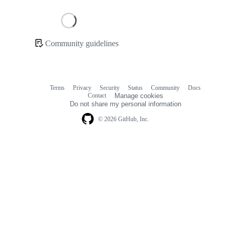
Loading
Community guidelines
Community
links
Terms
Privacy
Security
Status
Community
Docs
Footer
Footer
Contact
Manage cookies
navigation
Do not share my personal information
© 2026 GitHub, Inc.