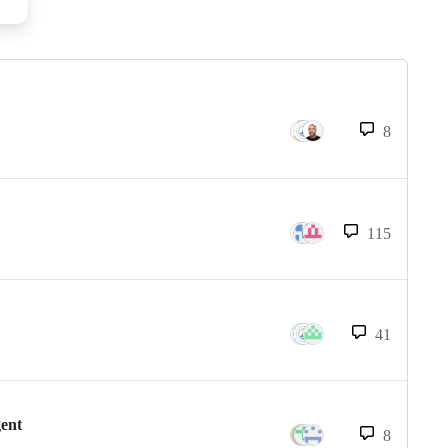
8
115
41
gent
8