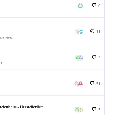
0
11
nanswered
3
 API)
51
enhaus - Herstellerliste
5