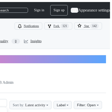
Appearance settings
Sign in
Sign up
search
Notifications
Fork
121
Star
142
uality
Insights
0
B Admin
Label
Filter: Open
Sort by:
Latest activity