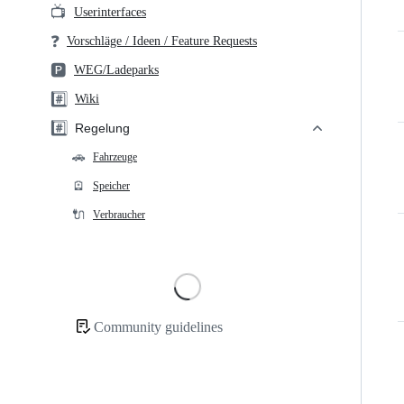
📺
Userinterfaces
❓
Vorschläge / Ideen / Feature Requests
🅿️
WEG/Ladeparks
#️⃣
Wiki
#️⃣
Regelung
🚗
Fahrzeuge
🪫
Speicher
🔌
Verbraucher
Loading
Community guidelines
Community
links