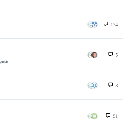
174
5
quests
8
51