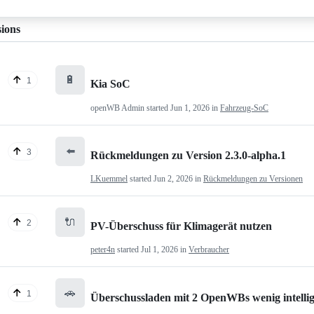
sions
🔋
1
Kia SoC
openWB Admin
started
Jun 1, 2026
in
Fahrzeug-SoC
⬅️
3
Rückmeldungen zu Version 2.3.0-alpha.1
LKuemmel
started
Jun 2, 2026
in
Rückmeldungen zu Versionen
🔌
2
PV-Überschuss für Klimagerät nutzen
peter4n
started
Jul 1, 2026
in
Verbraucher
🚗
1
Überschussladen mit 2 OpenWBs wenig intelli