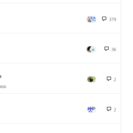
379
36
n
2
uests
2