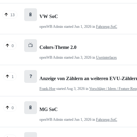
🔋
13
VW SoC
openWB Admin
started
Jun 1, 2026
in
Fahrzeug-SoC
📺
0
Colors-Theme 2.0
openWB Admin
started
Jun 3, 2026
in
Userinterfaces
❓
1
Anzeige von Zählern an weiteren EVU-Zähler
Frank-Hoe
started
Aug 3, 2026
in
Vorschläge / Ideen / Feature Req
🔋
0
MG SoC
openWB Admin
started
Jun 1, 2026
in
Fahrzeug-SoC