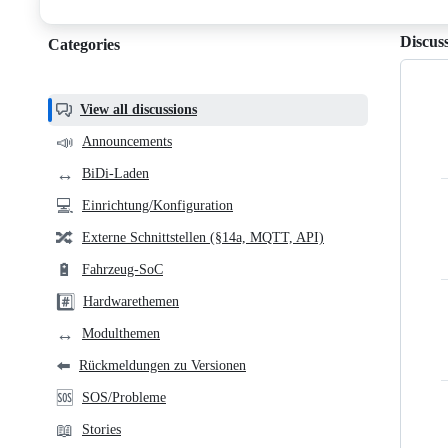
discussions
Discus
Categories
Categories,
most
helpful,
View all discussions
and
📣
Announcements
community
↔️
BiDi-Laden
links
💻
Einrichtung/Konfiguration
🔀
Externe Schnittstellen (§14a, MQTT, API)
🔋
Fahrzeug-SoC
#️⃣
Hardwarethemen
↔️
Modulthemen
⬅️
Rückmeldungen zu Versionen
🆘
SOS/Probleme
📖
Stories