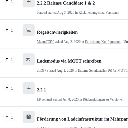
⬅️
1
2.2.2 Release Candidate 1 & 2
benderl
started
Aug 3, 2026
in
Rückmeldungen zu Versionen
💻
1
Regelschwierigkeiten
ManuelT550
asked
Aug 2, 2026
in
Einrichtung/Konfiguration
· U
🔀
1
Lademodus via MQTT schreiben
dth387
started
Aug 1, 2026
in
Externe Schnittstellen (§14a, MQTT,
⬅️
1
2.2.1
LKuemmel
started
Jun 8, 2026
in
Rückmeldungen zu Versionen
🅿️
1
Förderung von Ladeinfrastruktur im Mehrpartei