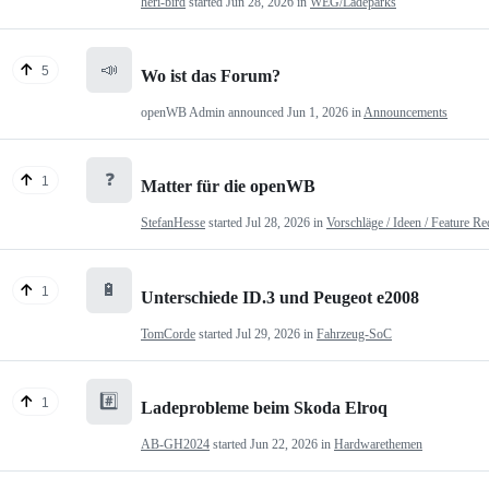
heri-bird
started
Jun 28, 2026
in
WEG/Ladeparks
📣
5
Wo ist das Forum?
openWB Admin
announced
Jun 1, 2026
in
Announcements
❓
1
Matter für die openWB
StefanHesse
started
Jul 28, 2026
in
Vorschläge / Ideen / Feature Re
🔋
1
Unterschiede ID.3 und Peugeot e2008
TomCorde
started
Jul 29, 2026
in
Fahrzeug-SoC
#️⃣
1
Ladeprobleme beim Skoda Elroq
AB-GH2024
started
Jun 22, 2026
in
Hardwarethemen