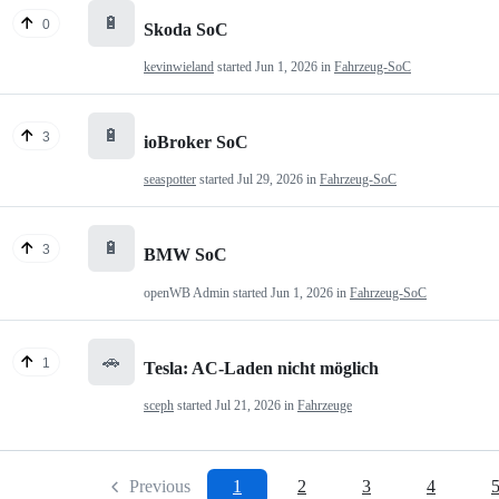
🔋
0
Skoda SoC
kevinwieland
started
Jun 1, 2026
in
Fahrzeug-SoC
🔋
3
ioBroker SoC
seaspotter
started
Jul 29, 2026
in
Fahrzeug-SoC
🔋
3
BMW SoC
openWB Admin
started
Jun 1, 2026
in
Fahrzeug-SoC
🚗
1
Tesla: AC-Laden nicht möglich
sceph
started
Jul 21, 2026
in
Fahrzeuge
Previous
1
2
3
4