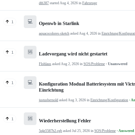
dth387
started
Aug 4, 2026
in
Fahrzeuge
💻
1
Openwb in Starlink
aquacocolores-sketch
asked
Aug 4, 2026
in
Einrichtung/Konfigurat
🆘
1
Ladevorgang wird nicht gestartet
Flohlaus
asked
Aug 2, 2026
in
SOS/Probleme
· Unanswered
💻
1
Konfiguration Modual Batteriesystem mit Victr
Einrichtung
justusbernold
asked
Aug 3, 2026
in
Einrichtung/Konfiguration
· A
🆘
1
Wiederherstellung Fehler
5qkt5587b2-rgb
asked
Jul 25, 2026
in
SOS/Probleme
· Answered