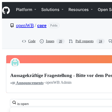
S
Navigation Menu
k
Platform
Solutions
Resources
Open S
i
p
t
openWB
/
core
Public
o
c
o
n
Code
Issues
Pull requests
20
24
t
e
n
t
Pinned
openWB
Discussions
core
Aussagekräftige Fragestellung - Bitte vor dem Pos
Discussions
📣
·
openWB Admin
Announcements
Search
all