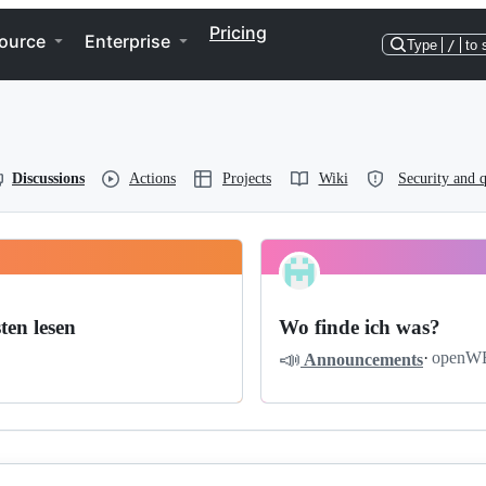
Pricing
ource
Enterprise
Type
/
to 
Discussions
Actions
Projects
Wiki
Security and q
ten lesen
Wo finde ich was?
📣
·
openW
Announcements