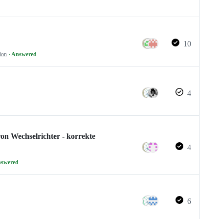
10
ion
· Answered
4
on Wechselrichter - korrekte
4
nswered
6