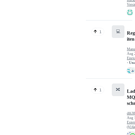
Versi
💻
1
Reg
iten
Manu
Aug 
Einri
· Un
🔀
1
Lad
MQ
sch
dth3
Aug 
Exter
(§14