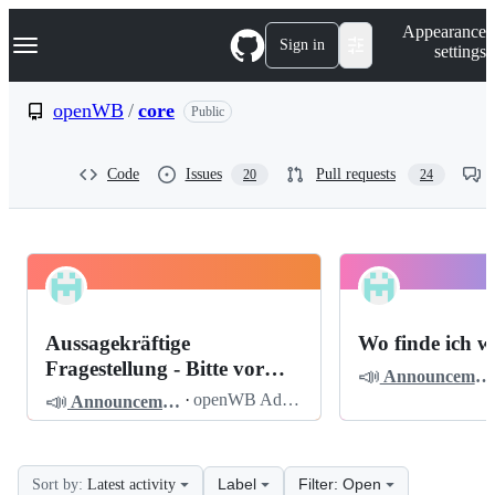
S
Navigation Menu
Appearance
k
Sign in
settings
i
p
t
openWB
/
core
Public
o
c
o
Code
Issues
Pull requests
20
24
n
t
e
n
t
openWB
Pinned
core
Discussions
Aussagekräftige
Wo finde ich w
Discussions
Fragestellung - Bitte vor
📣
Announcements
dem Posten lesen
📣
·
openWB Admin
Announcements
Label
Filter: Open
Sort by:
Latest activity