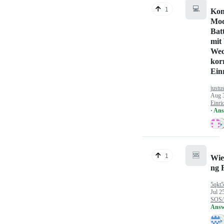
💻
1
Kon
Mod
Bat
mit
Wec
kor
Ein
justu
Aug 
Einri
· An
🆘
1
Wie
ng 
5qkt
Jul 2
SOS/
Answ