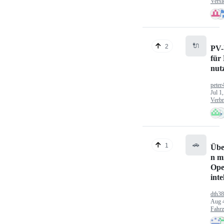
Versi
🔌
2
PV-
für
nut
peter
Jul 1
Verbr
🚗
1
Übe
n mi
Ope
inte
dth3
Aug 
Fahr