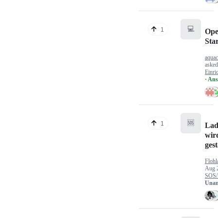
💻
1
Ope
Sta
aquac
aske
Einri
· An
🆘
1
Lad
wir
gest
Flohl
Aug 
SOS/
Unan