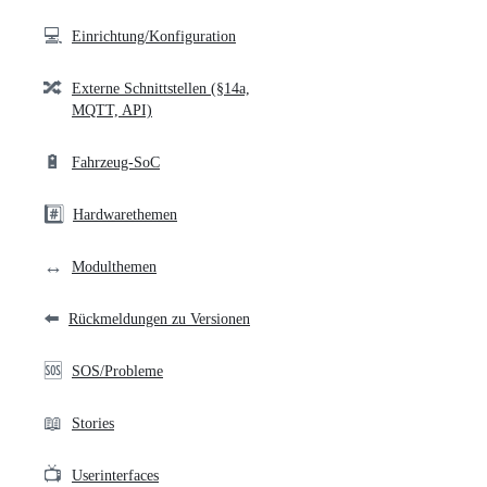
💻
Einrichtung/Konfiguration
🔀
Externe Schnittstellen (§14a,
MQTT, API)
🔋
Fahrzeug-SoC
#️⃣
Hardwarethemen
↔️
Modulthemen
⬅️
Rückmeldungen zu Versionen
🆘
SOS/Probleme
📖
Stories
📺
Userinterfaces