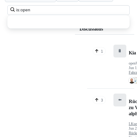
Search
all
discussions
Discussions
🔋
1
Kia
open
Jun 1
Fahr
⬅️
3
Rüc
zu V
alp
LKue
Jun 2
Rück