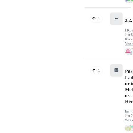
⬅️
1
2.2.
LKue
Jun 8
Rück
Versi
🅿️
1
För
Lad
ur 
Meh
us -
Hers
heri-
Jun 2
WEG/