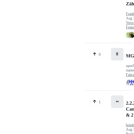
Zäh
Fran
Aug 
Vorsc
Featu
🔋
0
MG
open
start
Fahr
⬅️
1
2.2.
Can
& 2
bende
Aug 
Rück