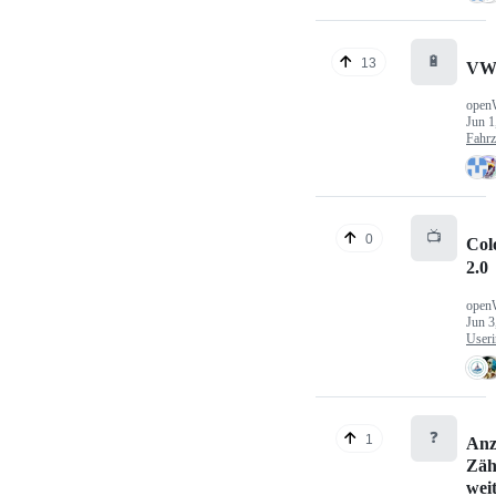
🔋
13
VW
open
Jun 1
Fahr
📺
0
Col
2.0
open
Jun 3
Useri
❓
1
Anz
Zäh
wei