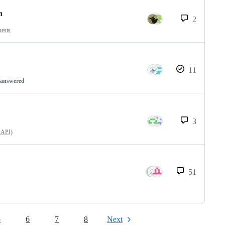
n
2
uests
11
nanswered
3
 API)
51
5
6
7
8
Next