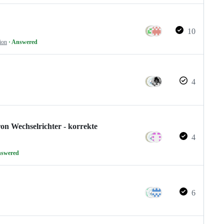
10
ion
· Answered
4
on Wechselrichter - korrekte
4
nswered
6