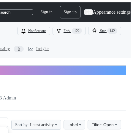
Appearance settings
Sign in
Sign up
search
Notifications
Fork
122
Star
142
uality
Insights
0
B Admin
Label
Filter: Open
Sort by:
Latest activity