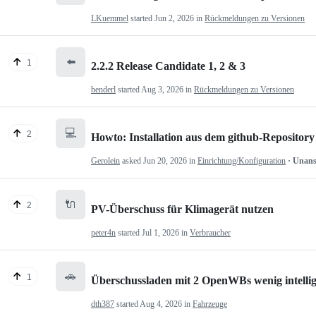
LKuemmel
started
Jun 2, 2026
in
Rückmeldungen zu Versionen
⬅️
1
2.2.2 Release Candidate 1, 2 & 3
benderl
started
Aug 3, 2026
in
Rückmeldungen zu Versionen
💻
2
Howto: Installation aus dem github-Repository
Gerolein
asked
Jun 20, 2026
in
Einrichtung/Konfiguration
· Unan
🔌
2
PV-Überschuss für Klimagerät nutzen
peter4n
started
Jul 1, 2026
in
Verbraucher
🚗
1
Überschussladen mit 2 OpenWBs wenig intelli
dth387
started
Aug 4, 2026
in
Fahrzeuge