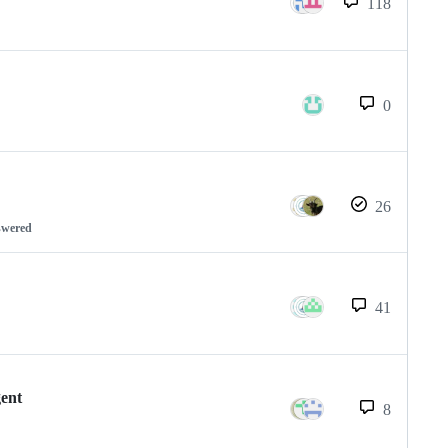
118
0
26
swered
41
gent
8