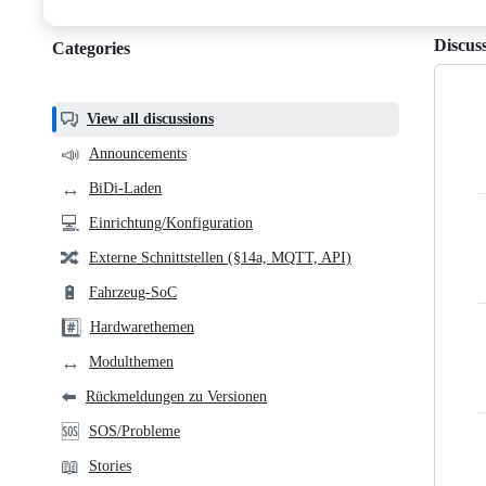
discussions
Discus
Categories
Categories,
most
helpful,
View all discussions
and
📣
Announcements
community
↔️
BiDi-Laden
links
💻
Einrichtung/Konfiguration
🔀
Externe Schnittstellen (§14a, MQTT, API)
🔋
Fahrzeug-SoC
#️⃣
Hardwarethemen
↔️
Modulthemen
⬅️
Rückmeldungen zu Versionen
🆘
SOS/Probleme
📖
Stories