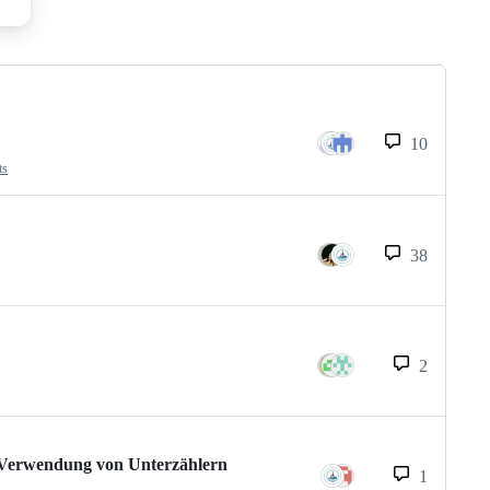
10
ts
38
2
 Verwendung von Unterzählern
1