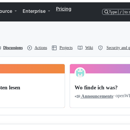
Pricing
ource
Enterprise
Type
/
to 
Discussions
Actions
Projects
Wiki
Security and q
ten lesen
Wo finde ich was?
📣
·
openW
Announcements