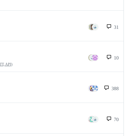
31
10
QTT, API)
388
70