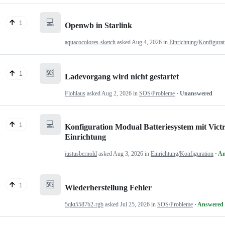
💻
1
Openwb in Starlink
aquacocolores-sketch
asked
Aug 4, 2026
in
Einrichtung/Konfigurat
🆘
1
Ladevorgang wird nicht gestartet
Flohlaus
asked
Aug 2, 2026
in
SOS/Probleme
· Unanswered
💻
1
Konfiguration Modual Batteriesystem mit Victr
Einrichtung
justusbernold
asked
Aug 3, 2026
in
Einrichtung/Konfiguration
· A
🆘
1
Wiederherstellung Fehler
5qkt5587b2-rgb
asked
Jul 25, 2026
in
SOS/Probleme
· Answered