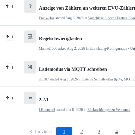
❓
1
Anzeige von Zählern an weiteren EVU-Zähler
Frank-Hoe
started
Aug 3, 2026
in
Vorschläge / Ideen / Feature Req
💻
1
Regelschwierigkeiten
ManuelT550
asked
Aug 2, 2026
in
Einrichtung/Konfiguration
· U
🔀
1
Lademodus via MQTT schreiben
dth387
started
Aug 1, 2026
in
Externe Schnittstellen (§14a, MQTT,
⬅️
1
2.2.1
LKuemmel
started
Jun 8, 2026
in
Rückmeldungen zu Versionen
Previous
1
2
3
4