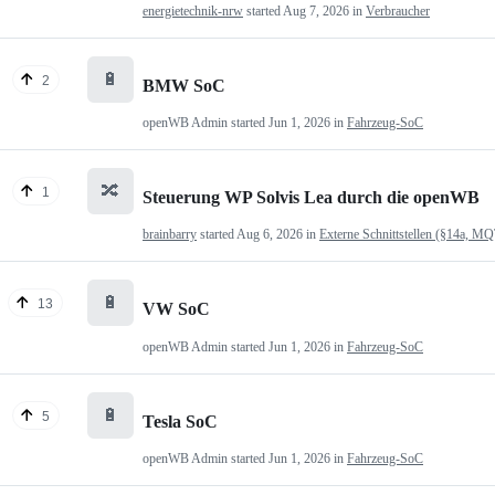
energietechnik-nrw
started
Aug 7, 2026
in
Verbraucher
🔋
2
BMW SoC
openWB Admin
started
Jun 1, 2026
in
Fahrzeug-SoC
🔀
1
Steuerung WP Solvis Lea durch die openWB
brainbarry
started
Aug 6, 2026
in
Externe Schnittstellen (§14a, M
🔋
13
VW SoC
openWB Admin
started
Jun 1, 2026
in
Fahrzeug-SoC
🔋
5
Tesla SoC
openWB Admin
started
Jun 1, 2026
in
Fahrzeug-SoC