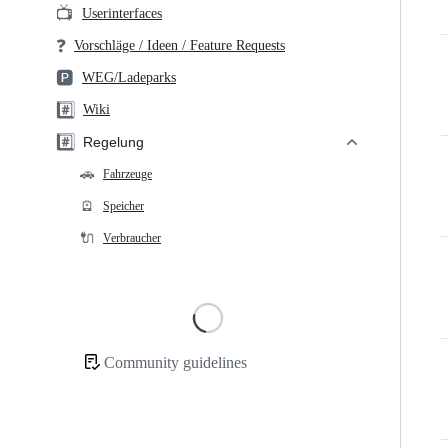
📺
Userinterfaces
❓
Vorschläge / Ideen / Feature Requests
🅿️
WEG/Ladeparks
#️⃣
Wiki
#️⃣
Regelung
🚗
Fahrzeuge
🪫
Speicher
🔌
Verbraucher
Loading
Community guidelines
Community
links