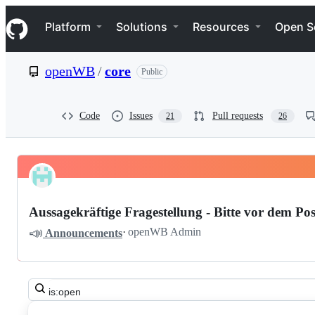
S
Navigation Menu
k
Platform
Solutions
Resources
Open S
i
p
t
openWB
/
core
Public
o
c
o
n
Code
Issues
Pull requests
21
26
t
e
n
t
Pinned
openWB
Discussions
core
Aussagekräftige Fragestellung - Bitte vor dem Pos
Discussions
📣
·
openWB Admin
Announcements
Search
all