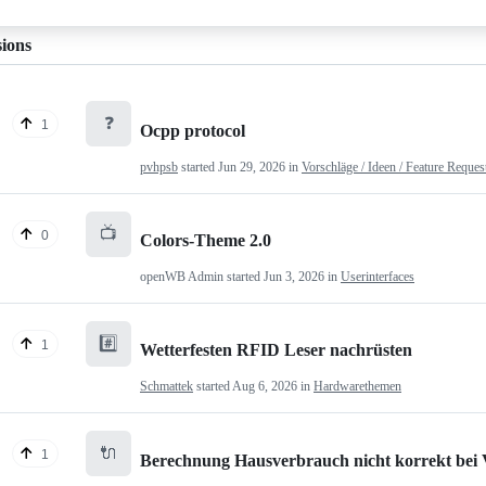
sions
❓
1
Ocpp protocol
pvhpsb
started
Jun 29, 2026
in
Vorschläge / Ideen / Feature Reques
📺
0
Colors-Theme 2.0
openWB Admin
started
Jun 3, 2026
in
Userinterfaces
#️⃣
1
Wetterfesten RFID Leser nachrüsten
Schmattek
started
Aug 6, 2026
in
Hardwarethemen
🔌
1
Berechnung Hausverbrauch nicht korrekt bei