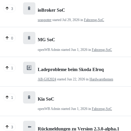
🔋
3
ioBroker SoC
seaspotter
started
Jul 29, 2026
in
Fahrzeug-SoC
🔋
0
MG SoC
openWB Admin
started
Jun 1, 2026
in
Fahrzeug-SoC
#️⃣
1
Ladeprobleme beim Skoda Elroq
AB-GH2024
started
Jun 22, 2026
in
Hardwarethemen
🔋
1
Kia SoC
openWB Admin
started
Jun 1, 2026
in
Fahrzeug-SoC
⬅️
3
Rückmeldungen zu Version 2.3.0-alpha.1