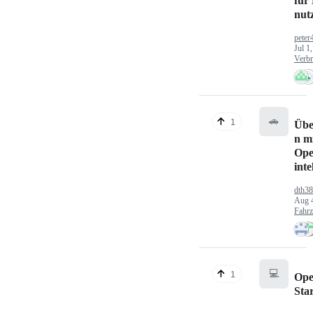
für
nut
peter
Jul 1
Verbr
🚗
1
Übe
n mi
Ope
inte
dth3
Aug 
Fahr
💻
1
Ope
Sta