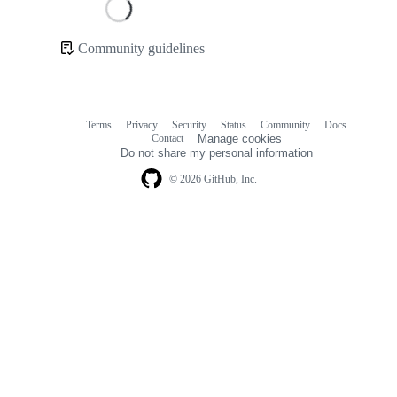
Loading
Community guidelines
Community
links
Terms
Privacy
Security
Status
Community
Docs
Footer
Footer
Contact
Manage cookies
navigation
Do not share my personal information
© 2026 GitHub, Inc.