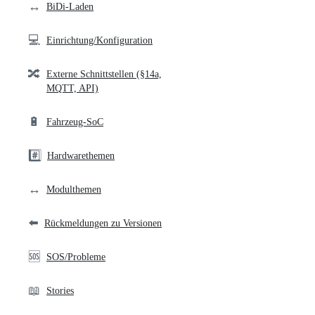
↔️
BiDi-Laden
💻
Einrichtung/Konfiguration
🔀
Externe Schnittstellen (§14a,
MQTT, API)
🔋
Fahrzeug-SoC
#️⃣
Hardwarethemen
↔️
Modulthemen
⬅️
Rückmeldungen zu Versionen
🆘
SOS/Probleme
📖
Stories