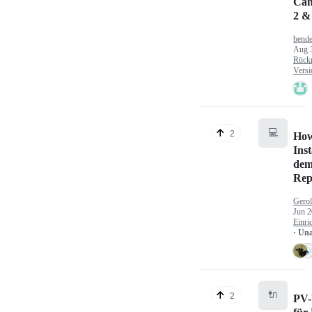
Can
2 &
bende
Aug 
Rück
Versi
💻
2
How
Inst
dem
Rep
Gerol
Jun 2
Einri
· Un
🔌
2
PV-