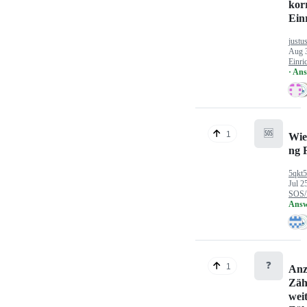
kor
Ein
justu
Aug 
Einri
· An
🆘
1
Wie
ng 
5qkt
Jul 2
SOS/
Answ
❓
1
Anz
Zäh
wei