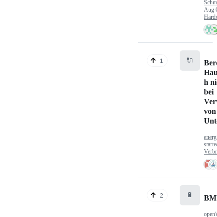
Schm
Aug 
Hard
🔌
1
Ber
Hau
h n
bei
Ver
von
Unt
energ
start
Verbr
🔋
2
BM
open