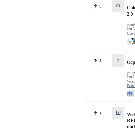
📺
0
Col
2.0
open
Jun 3
Useri
❓
1
Ocp
pvhp
Jun 2
Vorsc
Featu
#️⃣
1
Wet
RFI
nac