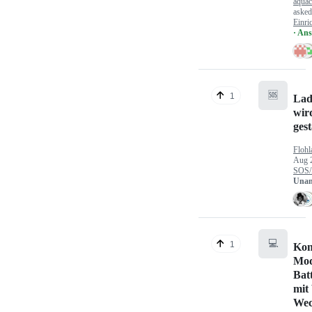
aquac
aske
Einri
· An
🆘
1
Lad
wir
gest
Flohl
Aug 
SOS/
Unan
💻
1
Kon
Mod
Bat
mit
Wec