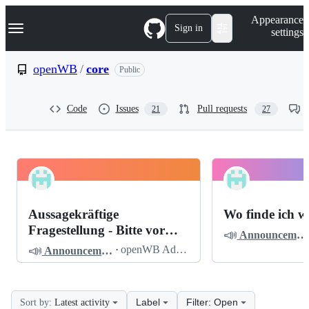
S
Navigation Menu
Appearance
k
Sign in
settings
i
p
t
openWB
/
core
Public
o
c
o
Code
Issues
Pull requests
21
27
n
t
e
n
t
openWB
Pinned
core
Discussions
Aussagekräftige
Wo finde ich w
Discussions
Fragestellung - Bitte vor
📣
Announcements
dem Posten lesen
📣
·
openWB Admin
Announcements
Label
Filter: Open
Sort by:
Latest activity