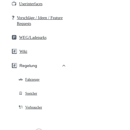
📺
Userinterfaces
❓
Vorschläge / Ideen / Feature
Requests
🅿️
WEG/Ladeparks
#️⃣
Wiki
#️⃣
Regelung
🚗
Fahrzeuge
🪫
Speicher
🔌
Verbraucher