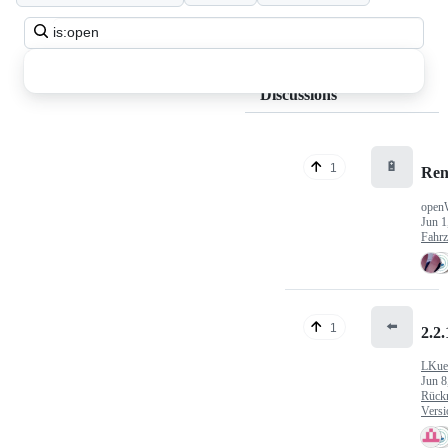
Search
all
discussions
Discussions
🔋
1
Ren
open
Jun 1
Fahr
⬅️
1
2.2.
LKue
Jun 8
Rück
Versi