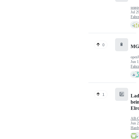
seasp
Jul 2
Fahr
🔋
0
MG
open
Jun 1
Fahr
#️⃣
1
Lad
bei
Elr
AB-
Jun 2
Hard