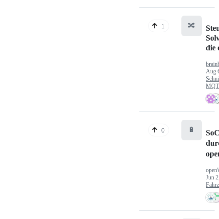
🔀
1
Ste
Sol
die
brain
Aug 
Schni
MQTT
🔋
0
SoC
dur
ope
open
Jun 2
Fahr