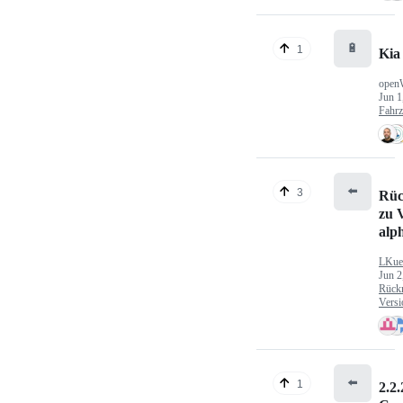
🔋
1
Kia
open
Jun 1
Fahr
⬅️
3
Rüc
zu V
alp
LKue
Jun 2
Rück
Versi
⬅️
1
2.2.