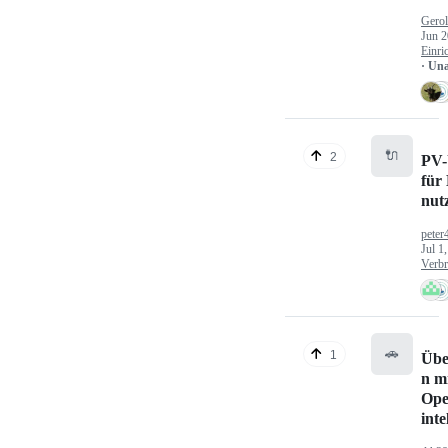
Gerol
Jun 2
Einri
· Un
🔌
2
PV-
für
nut
peter
Jul 1
Verbr
🚗
1
Übe
n mi
Ope
inte