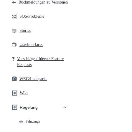
⬅️
Rückmeldungen zu Versionen
🆘
SOS/Probleme
📖
Stories
📺
Userinterfaces
❓
Vorschläge / Ideen / Feature
Requests
🅿️
WEG/Ladeparks
#️⃣
Wiki
#️⃣
Regelung
🚗
Fahrzeuge