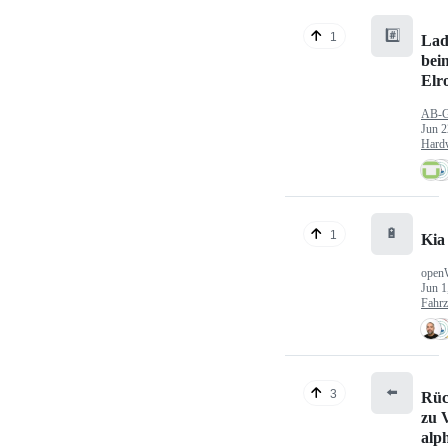
#️⃣
1
Lad
bei
Elr
AB-
Jun 2
Hard
🔋
1
Kia
open
Jun 1
Fahr
⬅️
3
Rüc
zu V
alp