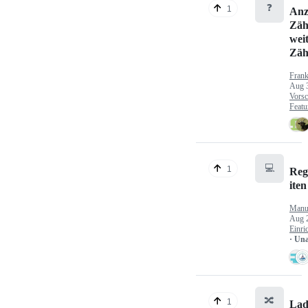
❓
1
Anz
Zäh
wei
Zäh
Fran
Aug 
Vorsc
Featu
💻
1
Reg
iten
Manu
Aug 
Einri
· Un
🔀
1
Lad