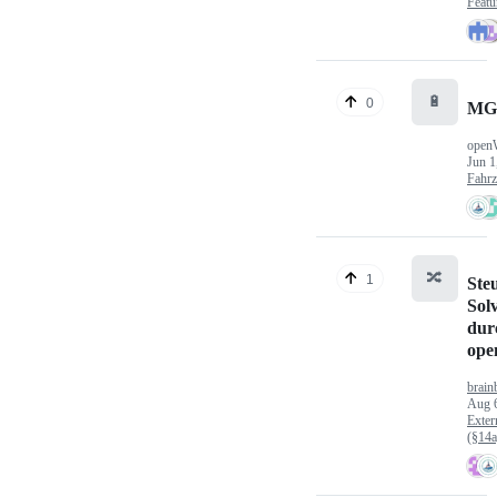
Featu
🔋
0
MG
open
Jun 1
Fahr
🔀
1
Ste
Sol
dur
op
brain
Aug 
Exter
(§14