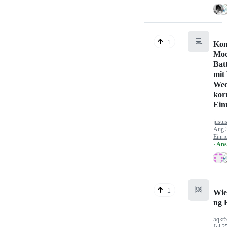
💻
1
Kon
Mod
Bat
mit
Wec
kor
Ein
justu
Aug 
Einri
· An
🆘
1
Wie
ng 
5qkt