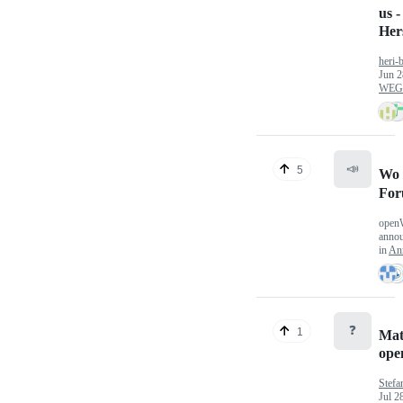
us -
Hers
heri-
Jun 2
WEG/
📣
5
Wo 
Fo
open
anno
in
An
❓
1
Mat
op
Stefa
Jul 2