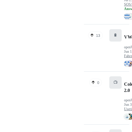
Jul 2
SOS/
Answ
🔋
13
VW
open
Jun 1
Fahr
📺
0
Col
2.0
open
Jun 3
Useri