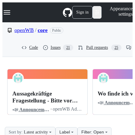
S
Navigation Menu
Appearance
k
Sign in
settings
i
p
t
openWB
/
core
Public
o
c
o
Code
Issues
Pull requests
21
25
n
t
e
n
t
openWB
Pinned
core
Discussions
Aussagekräftige
Wo finde ich w
Discussions
Fragestellung - Bitte vor
📣
Announcements
dem Posten lesen
📣
·
openWB Admin
Announcements
Label
Filter: Open
Sort by:
Latest activity