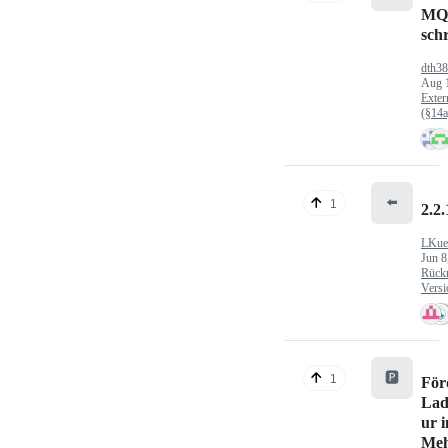
MQ
sch
dth3
Aug 
Exter
(§14
⬅️
1
2.2.
LKue
Jun 8
Rück
Versi
🅿️
1
För
Lad
ur 
Meh