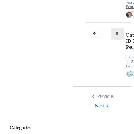
Vorsc
Featu
🔋
1
Unt
ID.
Peu
TomC
Jul 2
Fahr
Previous
Next
Categories
Categories,