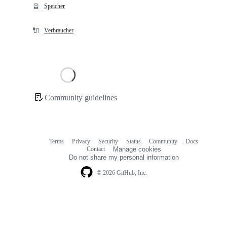
🪫
Speicher
🔌
Verbraucher
Loading
Community guidelines
Community
links
Terms
Privacy
Security
Status
Community
Docs
Footer
Footer
Contact
Manage cookies
navigation
Do not share my personal information
© 2026 GitHub, Inc.