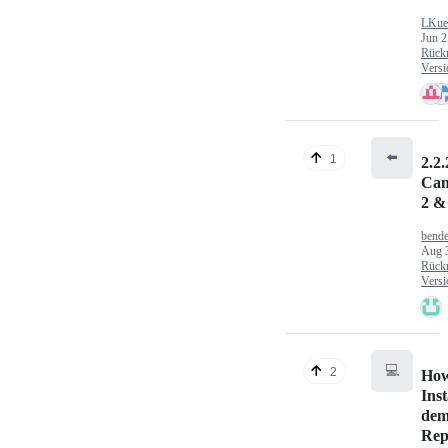
LKue
Jun 2
Rück
Versi
⬅️
1
2.2.
Can
2 &
bende
Aug 
Rück
Versi
💻
2
How
Inst
dem
Rep