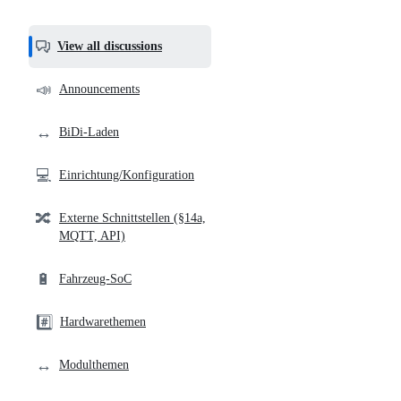
most
helpful,
View all discussions
and
community
📣
Announcements
links
↔️
BiDi-Laden
💻
Einrichtung/Konfiguration
🔀
Externe Schnittstellen (§14a,
MQTT, API)
🔋
Fahrzeug-SoC
#️⃣
Hardwarethemen
↔️
Modulthemen