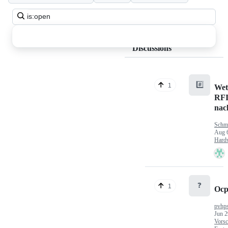
Search
all
discussions
Discussions
#️⃣
1
Wet
RFI
nac
Schm
Aug 
Hard
❓
1
Ocp
pvhp
Jun 2
Vorsc