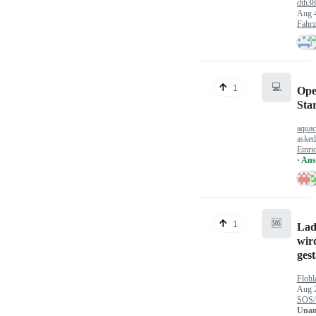
dth3
Aug 
Fahr
💻
1
Ope
Sta
aquac
aske
Einri
· An
🆘
1
Lad
wir
gest
Flohl
Aug 
SOS/
Unan