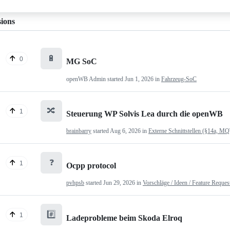
sions
🔋
0
MG SoC
openWB Admin
started
Jun 1, 2026
in
Fahrzeug-SoC
🔀
1
Steuerung WP Solvis Lea durch die openWB
brainbarry
started
Aug 6, 2026
in
Externe Schnittstellen (§14a, M
❓
1
Ocpp protocol
pvhpsb
started
Jun 29, 2026
in
Vorschläge / Ideen / Feature Reques
#️⃣
1
Ladeprobleme beim Skoda Elroq