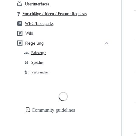
📺
Userinterfaces
❓
Vorschläge / Ideen / Feature Requests
🅿️
WEG/Ladeparks
#️⃣
Wiki
#️⃣
Regelung
🚗
Fahrzeuge
🪫
Speicher
🔌
Verbraucher
Loading
Community guidelines
Community
links