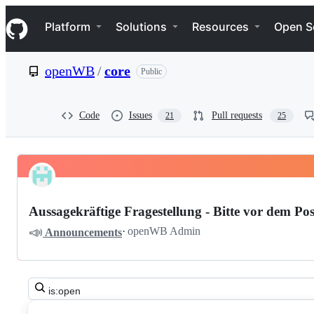
S
Navigation Menu
k
Platform
Solutions
Resources
Open S
i
p
t
openWB
/
core
Public
o
c
o
n
Code
Issues
Pull requests
21
25
t
e
n
t
Pinned
openWB
Discussions
core
Aussagekräftige Fragestellung - Bitte vor dem Pos
Discussions
📣
·
openWB Admin
Announcements
Search
all