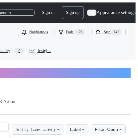
Appearance settings
Sign in
Sign up
search
Notifications
Fork
121
Star
142
uality
Insights
0
B Admin
Label
Filter: Open
Sort by:
Latest activity