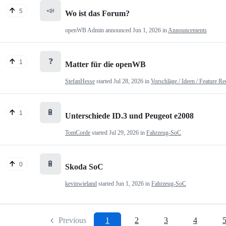
📣
5
Wo ist das Forum?
openWB Admin
announced
Jun 1, 2026
in
Announcements
❓
1
Matter für die openWB
StefanHesse
started
Jul 28, 2026
in
Vorschläge / Ideen / Feature Re
🔋
1
Unterschiede ID.3 und Peugeot e2008
TomCorde
started
Jul 29, 2026
in
Fahrzeug-SoC
🔋
0
Skoda SoC
kevinwieland
started
Jun 1, 2026
in
Fahrzeug-SoC
Previous
1
2
3
4