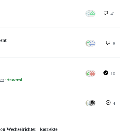
41
gent
8
10
ion
· Answered
4
on Wechselrichter - korrekte