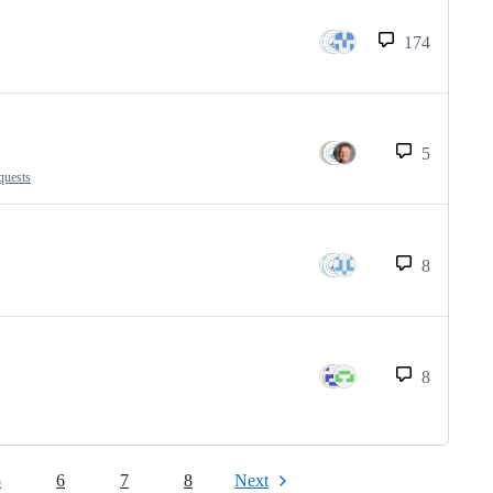
174
5
quests
8
8
5
6
7
8
Next