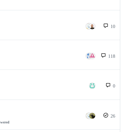
10
118
0
26
swered