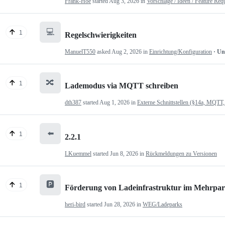
Frank-Hoe
started
Aug 3, 2026
in
Vorschläge / Ideen / Feature Req
💻
1
Regelschwierigkeiten
ManuelT550
asked
Aug 2, 2026
in
Einrichtung/Konfiguration
· U
🔀
1
Lademodus via MQTT schreiben
dth387
started
Aug 1, 2026
in
Externe Schnittstellen (§14a, MQTT,
⬅️
1
2.2.1
LKuemmel
started
Jun 8, 2026
in
Rückmeldungen zu Versionen
🅿️
1
Förderung von Ladeinfrastruktur im Mehrpartei
heri-bird
started
Jun 28, 2026
in
WEG/Ladeparks