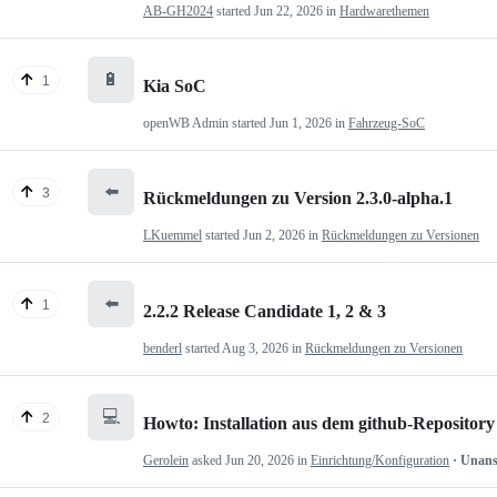
AB-GH2024
started
Jun 22, 2026
in
Hardwarethemen
🔋
1
Kia SoC
openWB Admin
started
Jun 1, 2026
in
Fahrzeug-SoC
⬅️
3
Rückmeldungen zu Version 2.3.0-alpha.1
LKuemmel
started
Jun 2, 2026
in
Rückmeldungen zu Versionen
⬅️
1
2.2.2 Release Candidate 1, 2 & 3
benderl
started
Aug 3, 2026
in
Rückmeldungen zu Versionen
💻
2
Howto: Installation aus dem github-Repository
Gerolein
asked
Jun 20, 2026
in
Einrichtung/Konfiguration
· Unan