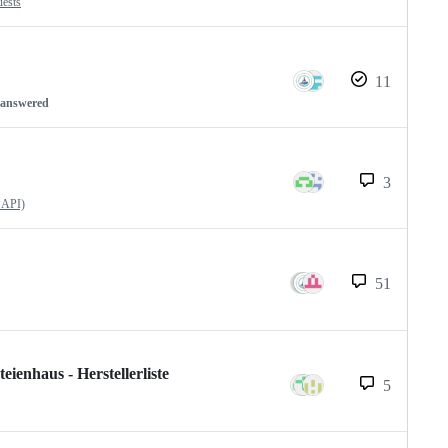
uests
11
nanswered
3
 API)
51
enhaus - Herstellerliste
5