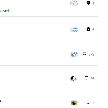
4
nswered
6
379
36
n
2