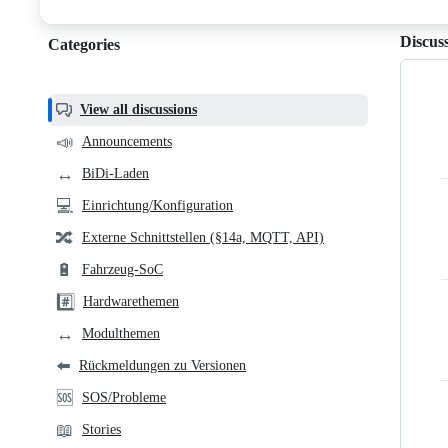
discussions
Discus
Categories
Categories,
most
helpful,
View all discussions
and
📣
Announcements
community
↔️
BiDi-Laden
links
💻
Einrichtung/Konfiguration
🔀
Externe Schnittstellen (§14a, MQTT, API)
🔋
Fahrzeug-SoC
#️⃣
Hardwarethemen
↔️
Modulthemen
⬅️
Rückmeldungen zu Versionen
🆘
SOS/Probleme
📖
Stories