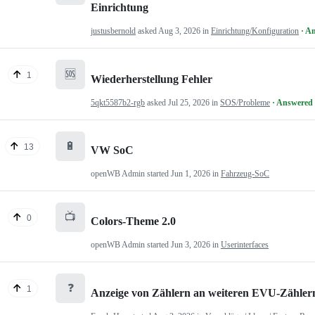
Einrichtung
justusbernold
asked
Aug 3, 2026
in
Einrichtung/Konfiguration
· A
🆘
1
Wiederherstellung Fehler
5qkt5587b2-rgb
asked
Jul 25, 2026
in
SOS/Probleme
· Answered
🔋
13
VW SoC
openWB Admin
started
Jun 1, 2026
in
Fahrzeug-SoC
📺
0
Colors-Theme 2.0
openWB Admin
started
Jun 3, 2026
in
Userinterfaces
❓
1
Anzeige von Zählern an weiteren EVU-Zähler