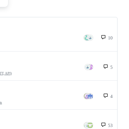
10
5
QTT, API)
4
ts
53