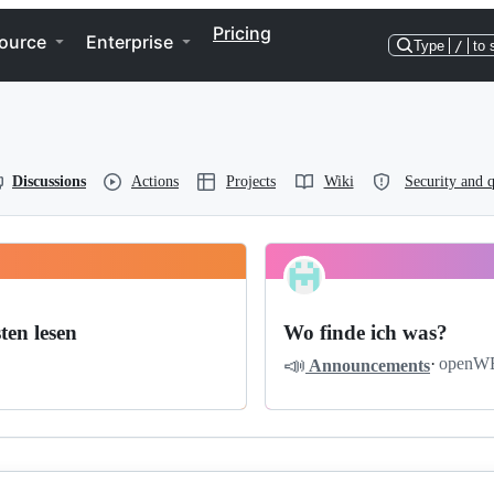
Pricing
ource
Enterprise
Type
/
to 
Discussions
Actions
Projects
Wiki
Security and q
ten lesen
Wo finde ich was?
📣
·
openW
Announcements