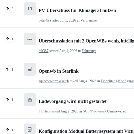
🔌
2
PV-Überschuss für Klimagerät nutzen
peter4n
started
Jul 1, 2026
in
Verbraucher
🚗
1
Überschussladen mit 2 OpenWBs wenig intelli
dth387
started
Aug 4, 2026
in
Fahrzeuge
💻
1
Openwb in Starlink
aquacocolores-sketch
asked
Aug 4, 2026
in
Einrichtung/Konfigurat
🆘
1
Ladevorgang wird nicht gestartet
Flohlaus
asked
Aug 2, 2026
in
SOS/Probleme
· Unanswered
💻
1
Konfiguration Modual Batteriesystem mit Victr