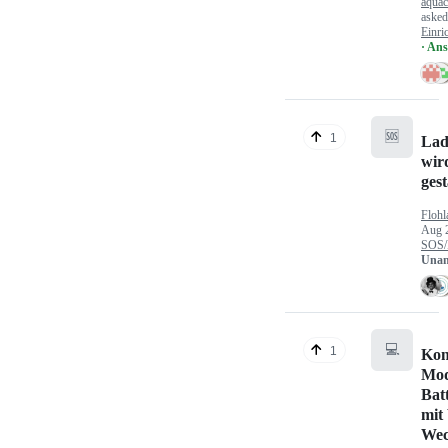
aquac
aske
Einri
· An
🆘
1
Lad
wir
gest
Flohl
Aug 
SOS/
Unan
💻
1
Kon
Mod
Bat
mit
Wec