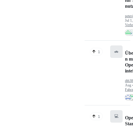
für
nut
peter
Jul 1
Verbr
🚗
1
Übe
n mi
Ope
inte
dth3
Aug 
Fahr
💻
1
Ope
Sta