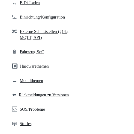
↔️
BiDi-Laden
💻
Einrichtung/Konfiguration
🔀
Externe Schnittstellen (§14a,
MQTT, API)
🔋
Fahrzeug-SoC
#️⃣
Hardwarethemen
↔️
Modulthemen
⬅️
Rückmeldungen zu Versionen
🆘
SOS/Probleme
📖
Stories