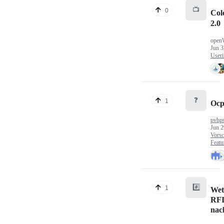
📺
0
Col
2.0
open
Jun 3
Useri
❓
1
Ocp
pvhp
Jun 2
Vorsc
Featu
#️⃣
1
Wet
RFI
nac