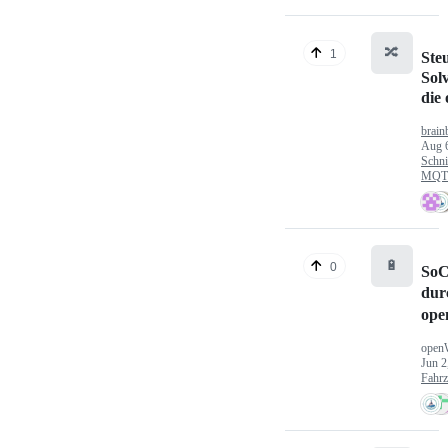
🔀
1
Ste
Sol
die
brain
Aug 
Schni
MQTT
🔋
0
SoC
dur
ope
open
Jun 2
Fahr