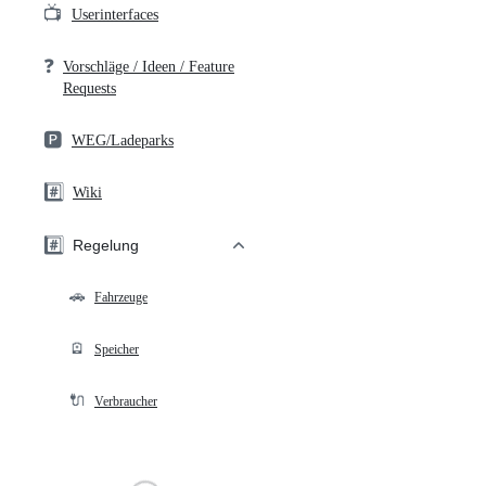
📺
Userinterfaces
❓
Vorschläge / Ideen / Feature
Requests
🅿️
WEG/Ladeparks
#️⃣
Wiki
#️⃣
Regelung
🚗
Fahrzeuge
🪫
Speicher
🔌
Verbraucher