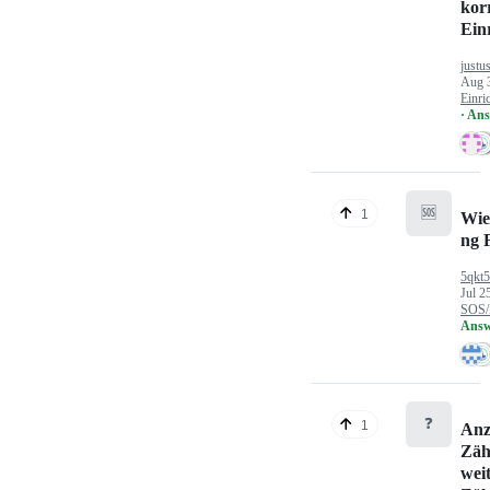
kor
Ein
justu
Aug 
Einri
· An
🆘
1
Wie
ng 
5qkt
Jul 2
SOS/
Answ
❓
1
Anz
Zäh
wei