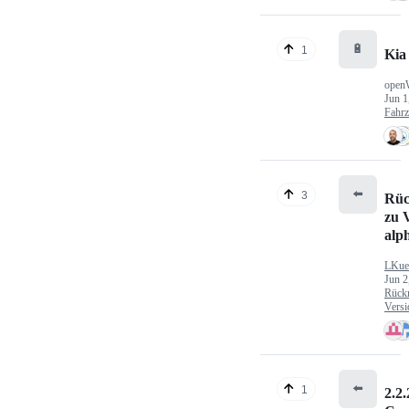
🔋
1
Kia
open
Jun 1
Fahr
⬅️
3
Rüc
zu V
alp
LKue
Jun 2
Rück
Versi
⬅️
1
2.2.