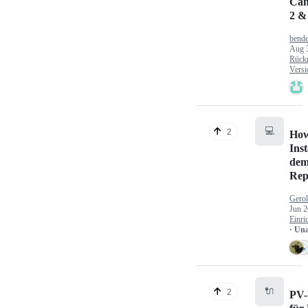
Can
2 &
bende
Aug 
Rück
Versi
💻
2
How
Inst
dem
Rep
Gerol
Jun 2
Einri
· Un
🔌
2
PV-