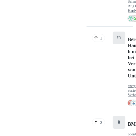
Schm
Aug 
Hard
🔌
1
Ber
Hau
h n
bei
Ver
von
Unt
energ
start
Verbr
🔋
2
BM
open