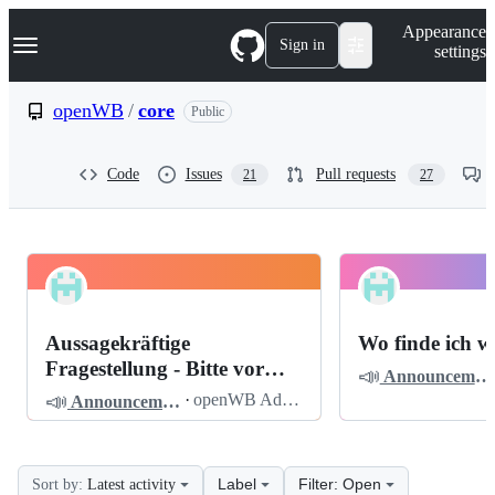
S
Navigation Menu
Appearance
k
Sign in
settings
i
p
t
openWB
/
core
Public
o
c
o
Code
Issues
Pull requests
21
27
n
t
e
n
t
openWB
Pinned
core
Discussions
Aussagekräftige
Wo finde ich w
Discussions
Fragestellung - Bitte vor
📣
Announcements
dem Posten lesen
📣
·
openWB Admin
Announcements
Label
Filter: Open
Sort by:
Latest activity