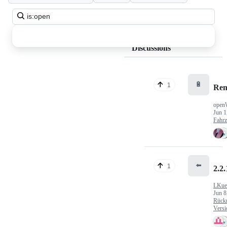
Search
all
discussions
Discussions
🔋
1
Ren
open
Jun 1
Fahr
⬅️
1
2.2.
LKue
Jun 8
Rück
Versi