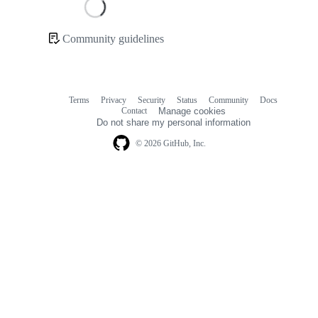
Loading
Community guidelines
Community
links
Terms
Privacy
Security
Status
Community
Docs
Footer
Footer
Contact
Manage cookies
navigation
Do not share my personal information
© 2026 GitHub, Inc.