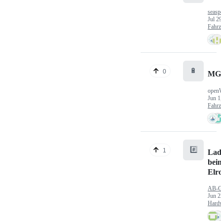
seasp
Jul 2
Fahr
🔋
0
MG
open
Jun 1
Fahr
#️⃣
1
Lad
bei
Elr
AB-
Jun 2
Hard