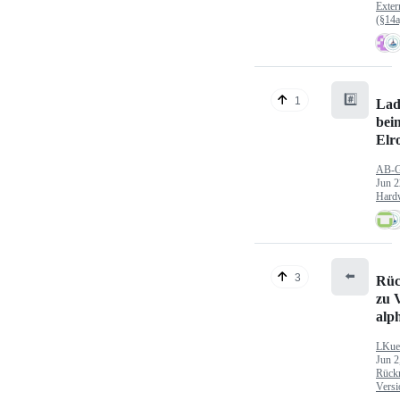
Exter
(§14
#️⃣
1
Lad
bei
Elr
AB-
Jun 2
Hard
⬅️
3
Rüc
zu V
alp
LKue
Jun 2
Rück
Versi