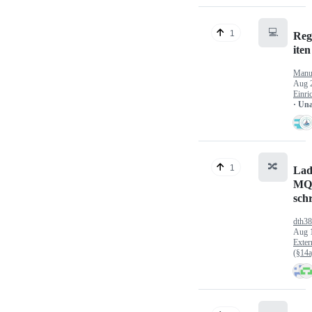
💻
1
Reg
iten
Manu
Aug 
Einri
· Un
🔀
1
Lad
MQ
sch
dth3
Aug 
Exter
(§14