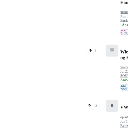
Ein
justu
Aug 
Einri
· An
🆘
1
Wie
ng 
5qkt
Jul 2
SOS/
Answ
🔋
13
VW
open
Jun 1
Fahr