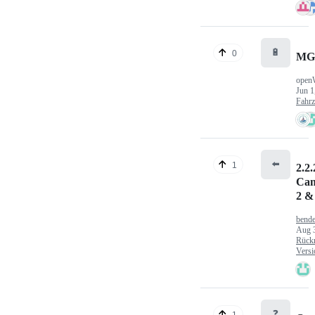
🔋
0
MG
open
Jun 1
Fahr
⬅️
1
2.2.
Can
2 &
bende
Aug 
Rück
Versi
❓
1