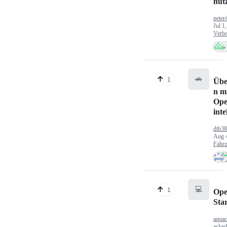
nut
peter
Jul 1
Verbr
🚗
1
Übe
n mi
Ope
inte
dth3
Aug 
Fahr
💻
1
Ope
Sta
aquac
aske