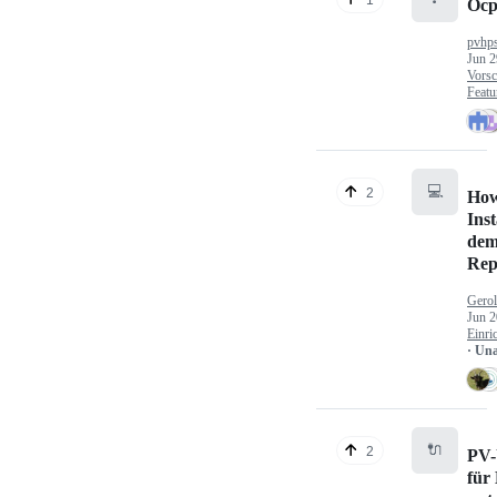
Ocp
pvhp
Jun 2
Vorsc
Featu
💻
2
How
Inst
dem
Rep
Gerol
Jun 2
Einri
· Un
🔌
2
PV-
für