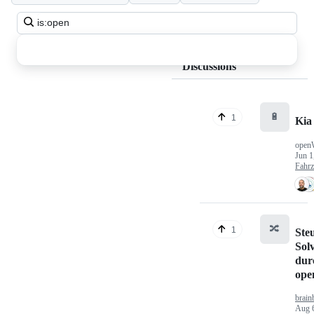
Search
all
discussions
Discussions
🔋
1
Kia
open
Jun 1
Fahr
🔀
1
Ste
Sol
dur
op
brain
Aug 