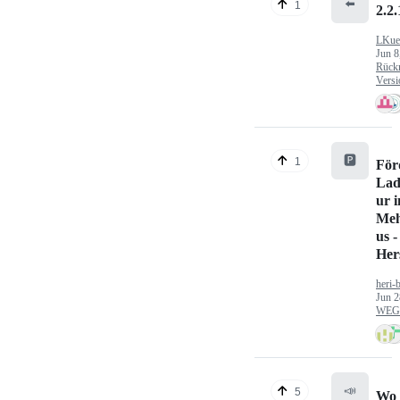
⬅️
1
2.2.
LKue
Jun 8
Rück
Versi
🅿️
1
För
Lad
ur 
Meh
us -
Hers
heri-
Jun 2
WEG/
📣
5
Wo 