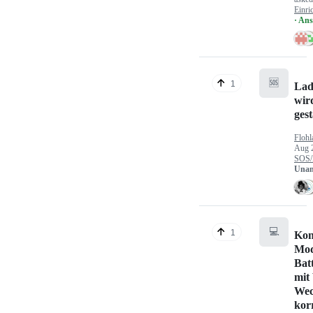
Einri
· An
🆘
1
Lad
wir
gest
Flohl
Aug 
SOS/
Unan
💻
1
Kon
Mod
Bat
mit
Wec
kor