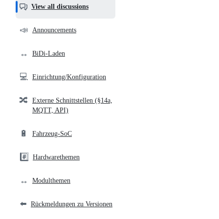
helpful,
View all discussions
and
community
📣
Announcements
links
↔️
BiDi-Laden
💻
Einrichtung/Konfiguration
🔀
Externe Schnittstellen (§14a,
MQTT, API)
🔋
Fahrzeug-SoC
#️⃣
Hardwarethemen
↔️
Modulthemen
⬅️
Rückmeldungen zu Versionen