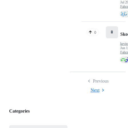
Jul 2
Fahr
🔋
0
Sko
kevin
Jun 1
Fahr
Previous
Next
Categories
Categories,
most