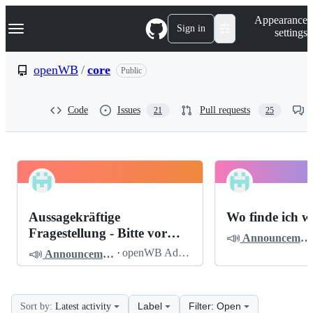
S
Navigation Menu
Appearance
k
Sign in
settings
i
p
t
openWB
/
core
Public
o
c
o
Code
Issues
Pull requests
21
25
n
t
e
n
t
openWB
Pinned
core
Discussions
Aussagekräftige
Wo finde ich w
Discussions
Fragestellung - Bitte vor
📣
Announcements
dem Posten lesen
📣
·
openWB Admin
Announcements
Label
Filter: Open
Sort by:
Latest activity