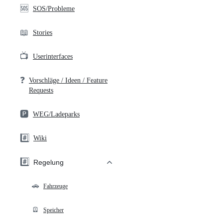
🆘
SOS/Probleme
📖
Stories
📺
Userinterfaces
❓
Vorschläge / Ideen / Feature
Requests
🅿️
WEG/Ladeparks
#️⃣
Wiki
#️⃣
Regelung
🚗
Fahrzeuge
🪫
Speicher