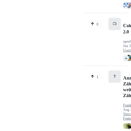
📺
0
Col
2.0
open
Jun 3
Useri
❓
1
Anz
Zäh
wei
Zäh
Fran
Aug 
Vorsc
Featu