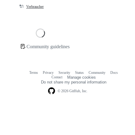
🔌
Verbraucher
Loading
Community guidelines
Community
links
Terms
Privacy
Security
Status
Community
Docs
Footer
Footer
Contact
Manage cookies
navigation
Do not share my personal information
© 2026 GitHub, Inc.