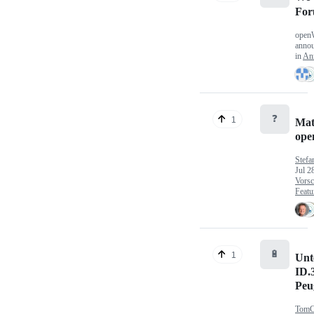
Fo
open
anno
in
An
❓
1
Mat
op
Stefa
Jul 2
Vorsc
Featu
🔋
1
Unt
ID.
Peu
TomC